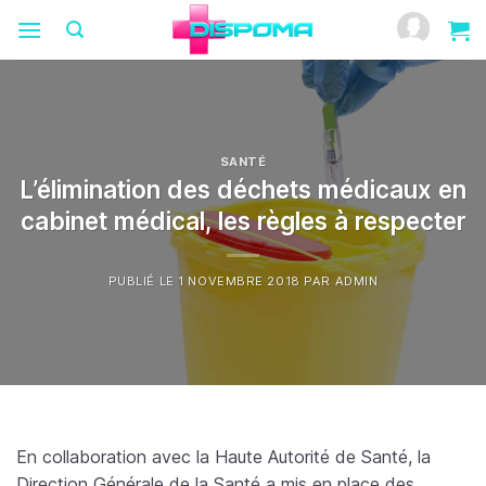
Passer
au
contenu
SANTÉ
L’élimination des déchets médicaux en
cabinet médical, les règles à respecter
PUBLIÉ LE
1 NOVEMBRE 2018
PAR
ADMIN
En collaboration avec la Haute Autorité de Santé, la
Direction Générale de la Santé a mis en place des