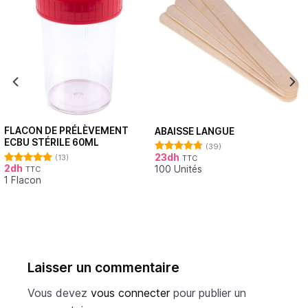
FLACON DE PRÉLÈVEMENT
ABAISSE LANGUE
ECBU STÉRILE 60ML
(39)
23
dh
(13)
TTC
Note
4.79
2
dh
100 Unités
sur 5
TTC
Note
4.92
1 Flacon
sur 5
Laisser un commentaire
Vous devez
vous connecter
pour publier un