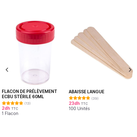
FLACON DE PRÉLÈVEMENT
ABAISSE LANGUE
ECBU STÉRILE 60ML
(39)
23
dh
(13)
TTC
Note
4.79
2
dh
100 Unités
sur 5
TTC
Note
4.92
1 Flacon
sur 5