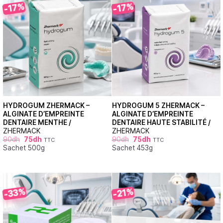
-17%
-17%
HYDROGUM ZHERMACK –
HYDROGUM 5 ZHERMACK –
ALGINATE D’EMPREINTE
ALGINATE D’EMPREINTE
DENTAIRE MENTHE /
DENTAIRE HAUTE STABILITÉ /
ZHERMACK
ZHERMACK
90
dh
75
dh
90
dh
75
dh
TTC
TTC
Sachet 500g
Sachet 453g
-33%
-21%