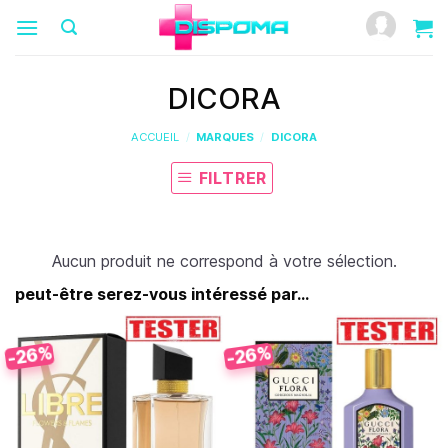
Passer
au
contenu
DICORA
ACCUEIL
/
MARQUES
/
DICORA
FILTRER
Aucun produit ne correspond à votre sélection.
peut-être serez-vous intéressé par...
-26%
-26%