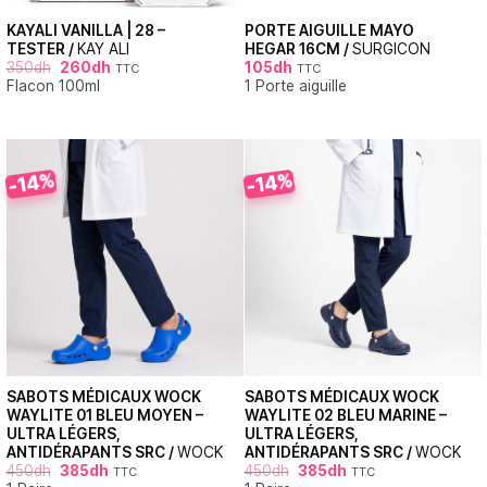
KAYALI VANILLA | 28 –
PORTE AIGUILLE MAYO
TESTER /
KAY ALI
HEGAR 16CM /
SURGICON
350
dh
260
dh
105
dh
TTC
TTC
Flacon 100ml
1 Porte aiguille
-14%
-14%
SABOTS MÉDICAUX WOCK
SABOTS MÉDICAUX WOCK
WAYLITE 01 BLEU MOYEN –
WAYLITE 02 BLEU MARINE –
ULTRA LÉGERS,
ULTRA LÉGERS,
ANTIDÉRAPANTS SRC /
WOCK
ANTIDÉRAPANTS SRC /
WOCK
450
dh
385
dh
450
dh
385
dh
TTC
TTC