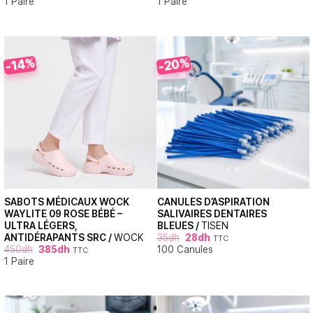
1 Paire
1 Paire
-20%
-14%
SABOTS MÉDICAUX WOCK
CANULES D’ASPIRATION
WAYLITE 09 ROSE BÉBÉ –
SALIVAIRES DENTAIRES
ULTRA LÉGERS,
BLEUES /
TISEN
ANTIDÉRAPANTS SRC /
WOCK
35
dh
28
dh
TTC
450
dh
385
dh
100 Canules
TTC
1 Paire