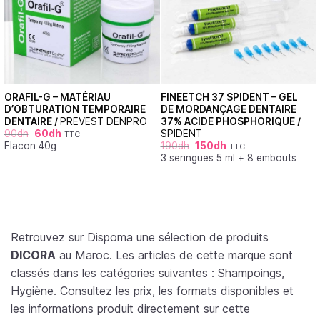
ORAFIL-G – MATÉRIAU
FINEETCH 37 SPIDENT – GEL
D’OBTURATION TEMPORAIRE
DE MORDANÇAGE DENTAIRE
DENTAIRE /
PREVEST DENPRO
37% ACIDE PHOSPHORIQUE /
90
dh
60
dh
SPIDENT
TTC
Flacon 40g
190
dh
150
dh
TTC
3 seringues 5 ml + 8 embouts
Retrouvez sur Dispoma une sélection de produits
DICORA
au Maroc. Les articles de cette marque sont
classés dans les catégories suivantes : Shampoings,
Hygiène. Consultez les prix, les formats disponibles et
les informations produit directement sur cette