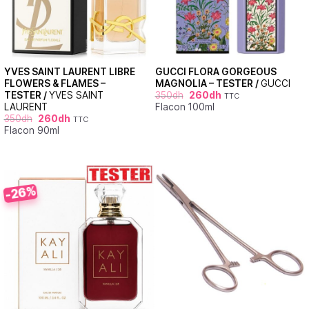
YVES SAINT LAURENT LIBRE
GUCCI FLORA GORGEOUS
FLOWERS & FLAMES –
MAGNOLIA – TESTER /
GUCCI
TESTER /
YVES SAINT
350
dh
260
dh
TTC
LAURENT
Flacon 100ml
350
dh
260
dh
TTC
Flacon 90ml
-26%