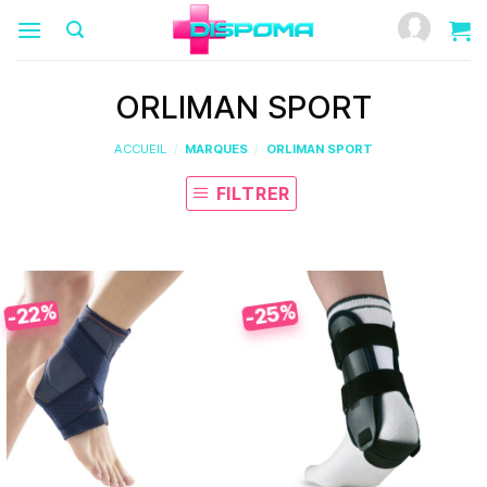
Passer
au
contenu
ORLIMAN SPORT
ACCUEIL
/
MARQUES
/
ORLIMAN SPORT
FILTRER
-25%
-22%