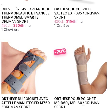
CHEVILLÈRE AVEC PLAQUE DE
ORTHÈSE DE CHEVILLE
THERMOPLASTIC ET SANGLE
VALTEC EST-085 /
ORLIMAN
THERMOMED SMART /
SPORT
ORLIMAN SPORT
420
dh
315
dh
TTC
450
dh
350
dh
1 Orthèse
TTC
1 Chevillère
-20%
ORTHÈSE DU POIGNET AVEC
ORTHÈSE POUR POIGNET
ATTELLE MANUTEC FIX M760
MF-D60 / MF-I60 /
ORLIMAN
/
ORLIMAN SPORT
SPORT