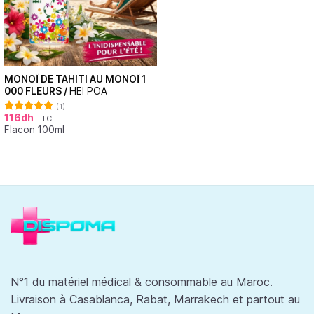
MONOÏ DE TAHITI AU MONOÏ 1
000 FLEURS /
HEI POA
(1)
116
dh
TTC
Note
5.00
Flacon 100ml
sur 5
N°1 du matériel médical & consommable au Maroc.
Livraison à Casablanca, Rabat, Marrakech et partout au