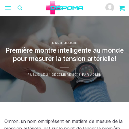
Passer
au
contenu
CARDIOLOGIE
Première montre intelligente au monde
pour mesurer la tension artérielle!
PUBLIÉ LE
24 DÉCEMBRE 2018
PAR
ADMIN
Omron, un nom omniprésent en matière de mesure de la
pression artérielle, est sur le point de lancer la première