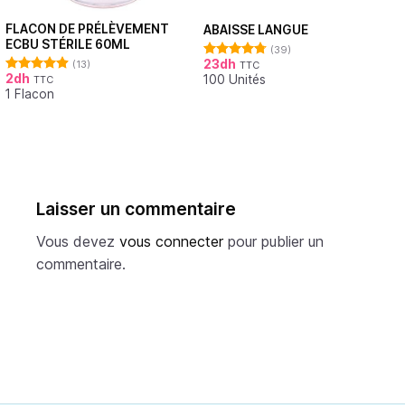
FLACON DE PRÉLÈVEMENT
ABAISSE LANGUE
ECBU STÉRILE 60ML
(39)
23
dh
(13)
TTC
Note
4.79
2
dh
100 Unités
sur 5
TTC
Note
4.92
1 Flacon
sur 5
Laisser un commentaire
Vous devez
vous connecter
pour publier un
commentaire.