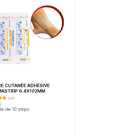
E CUTANÉE ADHÉSIVE
DOIGTIERS POLYÉTHYLÈNE 5
ASTRIP 6.4X102MM
DOIGTS
(20)
(11)
10,50
dh
C
TTC
90
Note
5.00
sur 5
e de 10 strips
100 Doigtiers