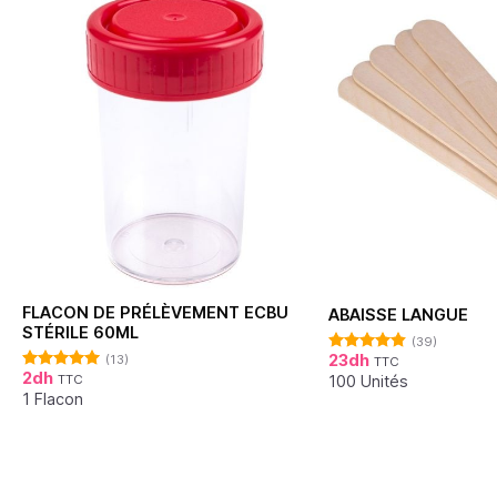
FLACON DE PRÉLÈVEMENT ECBU
ABAISSE LANGUE
STÉRILE 60ML
(39)
23
dh
(13)
TTC
Note
4.79
2
dh
sur 5
100 Unités
TTC
Note
4.92
sur 5
1 Flacon