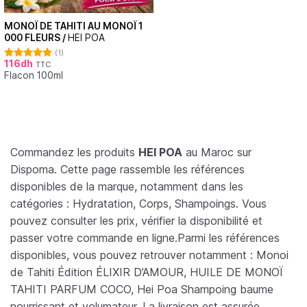
MONOÏ DE TAHITI AU MONOÏ 1
000 FLEURS /
HEI POA
(1)
116
dh
TTC
Note
5.00
Flacon 100ml
sur 5
Commandez les produits
HEI POA
au Maroc sur
Dispoma. Cette page rassemble les références
disponibles de la marque, notamment dans les
catégories : Hydratation, Corps, Shampoings. Vous
pouvez consulter les prix, vérifier la disponibilité et
passer votre commande en ligne.Parmi les références
disponibles, vous pouvez retrouver notamment : Monoi
de Tahiti Édition ÉLIXIR D’AMOUR, HUILE DE MONOÏ
TAHITI PARFUM COCO, Hei Poa Shampoing baume
nourrissant et volumateur. La livraison est assurée