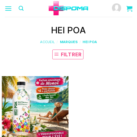
Passer
au
contenu
HEI POA
ACCUEIL
/
MARQUES
/
HEI POA
FILTRER