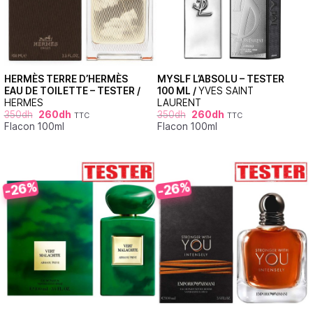
HERMÈS TERRE D’HERMÈS
MYSLF L’ABSOLU – TESTER
EAU DE TOILETTE – TESTER /
100 ML /
YVES SAINT
HERMES
LAURENT
350
dh
260
dh
350
dh
260
dh
TTC
TTC
Flacon 100ml
Flacon 100ml
-26%
-26%