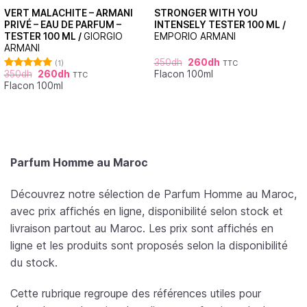
VERT MALACHITE – ARMANI
STRONGER WITH YOU
PRIVÉ – EAU DE PARFUM –
INTENSELY TESTER 100 ML /
TESTER 100 ML /
GIORGIO
EMPORIO ARMANI
ARMANI
350
dh
260
dh
(1)
TTC
350
dh
260
dh
Flacon 100ml
TTC
Note
5.00
Flacon 100ml
sur 5
Parfum Homme au Maroc
Découvrez notre sélection de Parfum Homme au Maroc,
avec prix affichés en ligne, disponibilité selon stock et
livraison partout au Maroc. Les prix sont affichés en
ligne et les produits sont proposés selon la disponibilité
du stock.
Cette rubrique regroupe des références utiles pour