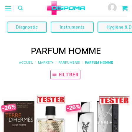
Passer
au
contenu
Diagnostic
Instruments
Hygiène & D
PARFUM HOMME
ACCUEIL
/
MARKET+
/
PARFUMERIE
/
PARFUM HOMME
FILTRER
-26%
-26%