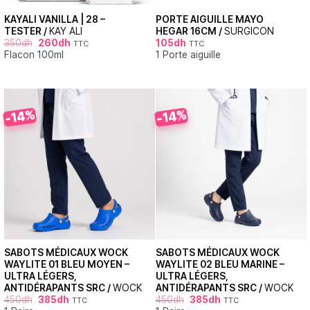
KAYALI VANILLA | 28 –
PORTE AIGUILLE MAYO
TESTER /
KAY ALI
HEGAR 16CM /
SURGICON
350
dh
260
dh
105
dh
TTC
TTC
Flacon 100ml
1 Porte aiguille
-14%
-14%
SABOTS MÉDICAUX WOCK
SABOTS MÉDICAUX WOCK
WAYLITE 01 BLEU MOYEN –
WAYLITE 02 BLEU MARINE –
ULTRA LÉGERS,
ULTRA LÉGERS,
ANTIDÉRAPANTS SRC /
WOCK
ANTIDÉRAPANTS SRC /
WOCK
450
dh
385
dh
450
dh
385
dh
TTC
TTC