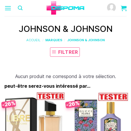
Passer
au
contenu
JOHNSON & JOHNSON
ACCUEIL
/
MARQUES
/
JOHNSON & JOHNSON
FILTRER
Aucun produit ne correspond à votre sélection.
peut-être serez-vous intéressé par...
-26%
-26%