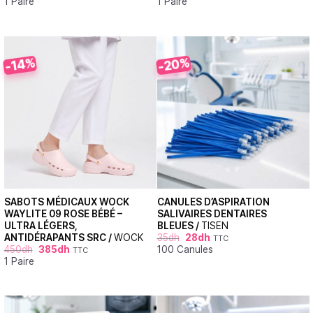
1 Paire
1 Paire
-20%
-14%
SABOTS MÉDICAUX WOCK
CANULES D’ASPIRATION
WAYLITE 09 ROSE BÉBÉ –
SALIVAIRES DENTAIRES
ULTRA LÉGERS,
BLEUES /
TISEN
ANTIDÉRAPANTS SRC /
WOCK
35
dh
28
dh
TTC
450
dh
385
dh
100 Canules
TTC
1 Paire