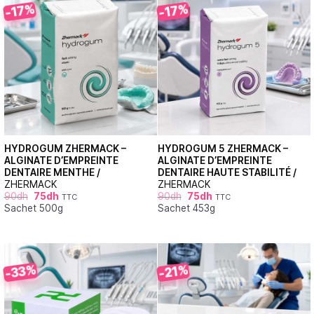
-17%
-17%
HYDROGUM ZHERMACK –
HYDROGUM 5 ZHERMACK –
ALGINATE D’EMPREINTE
ALGINATE D’EMPREINTE
DENTAIRE MENTHE /
DENTAIRE HAUTE STABILITÉ /
ZHERMACK
ZHERMACK
90
dh
75
dh
90
dh
75
dh
TTC
TTC
Sachet 500g
Sachet 453g
-33%
-21%