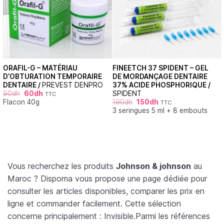
ORAFIL-G – MATÉRIAU
FINEETCH 37 SPIDENT – GEL
D’OBTURATION TEMPORAIRE
DE MORDANÇAGE DENTAIRE
DENTAIRE /
PREVEST DENPRO
37% ACIDE PHOSPHORIQUE /
90
dh
60
dh
SPIDENT
TTC
Flacon 40g
190
dh
150
dh
TTC
3 seringues 5 ml + 8 embouts
Vous recherchez les produits
Johnson & johnson
au
Maroc ? Dispoma vous propose une page dédiée pour
consulter les articles disponibles, comparer les prix en
ligne et commander facilement. Cette sélection
concerne principalement : Invisible.Parmi les références