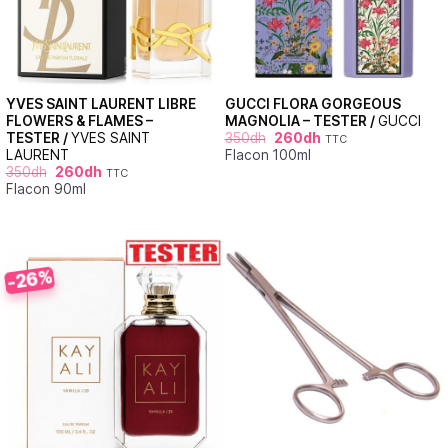
YVES SAINT LAURENT LIBRE
GUCCI FLORA GORGEOUS
FLOWERS & FLAMES –
MAGNOLIA – TESTER /
GUCCI
TESTER /
YVES SAINT
350
dh
260
dh
TTC
LAURENT
Flacon 100ml
350
dh
260
dh
TTC
Flacon 90ml
-26%