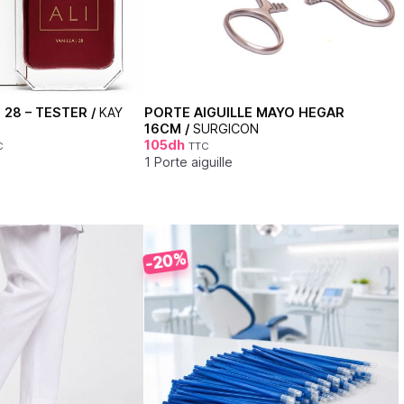
| 28 – TESTER /
KAY
PORTE AIGUILLE MAYO HEGAR
16CM /
SURGICON
105
dh
C
TTC
1 Porte aiguille
-20%