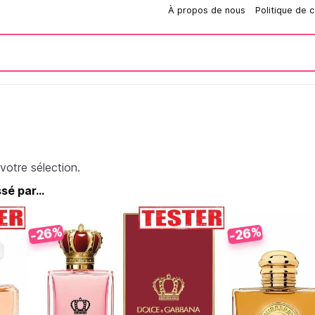
Comment passer une commande?
À propos de nous
Politique de c
votre sélection.
é par...
-26%
-26%