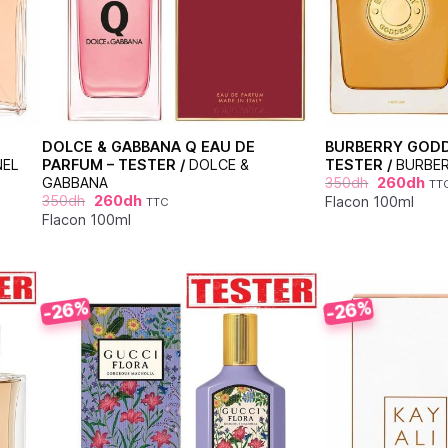
DOLCE & GABBANA Q EAU DE
BURBERRY GODD
NEL
PARFUM – TESTER /
DOLCE &
TESTER /
BURBE
GABBANA
350
dh
260
dh
TT
350
dh
260
dh
Flacon 100ml
TTC
Flacon 100ml
-26%
-26%