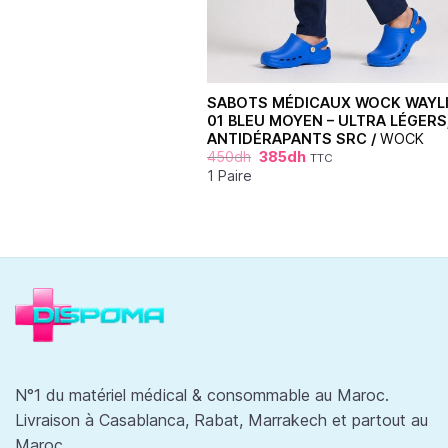
SABOTS MÉDICAUX WOCK WAYL
01 BLEU MOYEN – ULTRA LÉGERS
ANTIDÉRAPANTS SRC /
WOCK
450
dh
385
dh
TTC
1 Paire
N°1 du matériel médical & consommable au Maroc.
Livraison à Casablanca, Rabat, Marrakech et partout au
Maroc.