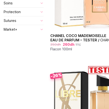
Soins
Protection
Sutures
Market+
CHANEL COCO MADEMOISELLE
EAU DE PARFUM – TESTER /
CHA
350
dh
260
dh
TTC
Flacon 100ml
-26%