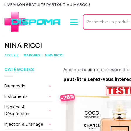
Passer
LIVRAISON GRATUITE PARTOUT AU MAROC !
au
Recherche
contenu
pour :
NINA RICCI
ACCUEIL
/
MARQUES
/
NINA RICCI
Aucun produit ne correspond à 
CATÉGORIES
peut-être serez-vous intéress
Diagnostic
-26%
Instruments
Hygiène &
Désinfection
Injection & Drainage