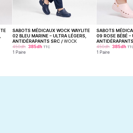
ITE
SABOTS MÉDICAUX WOCK WAYLITE
SABOTS MÉDICA
,
02 BLEU MARINE – ULTRA LÉGERS,
09 ROSE BÉBÉ –
ANTIDÉRAPANTS SRC /
WOCK
ANTIDÉRAPANTS
450
dh
385
dh
450
dh
385
dh
TTC
TT
1 Paire
1 Paire