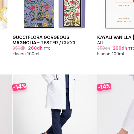
GUCCI FLORA GORGEOUS
KAYALI VANILLA 
MAGNOLIA – TESTER /
GUCCI
ALI
350
dh
260
dh
350
dh
260
dh
TTC
TT
Flacon 100ml
Flacon 100ml
-14%
-14%