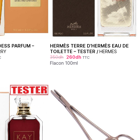
ESS PARFUM –
HERMÈS TERRE D’HERMÈS EAU DE
RRY
TOILETTE – TESTER /
HERMES
350
dh
260
dh
C
TTC
Flacon 100ml