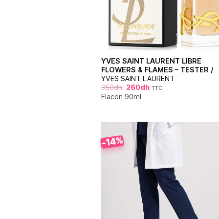
YVES SAINT LAURENT LIBRE
FLOWERS & FLAMES – TESTER /
YVES SAINT LAURENT
350
dh
260
dh
TTC
Flacon 90ml
-14%