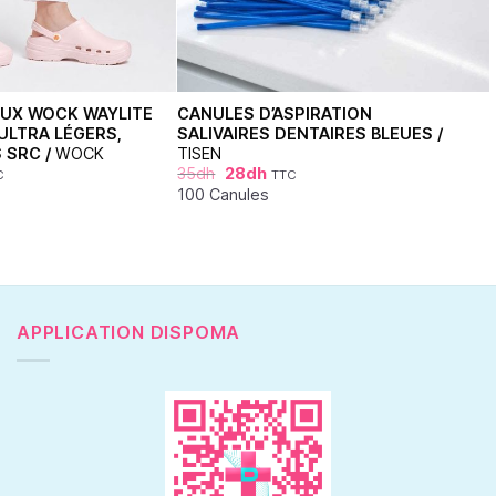
UX WOCK WAYLITE
CANULES D’ASPIRATION
 ULTRA LÉGERS,
SALIVAIRES DENTAIRES BLEUES /
 SRC /
WOCK
TISEN
35
dh
28
dh
C
TTC
100 Canules
APPLICATION DISPOMA