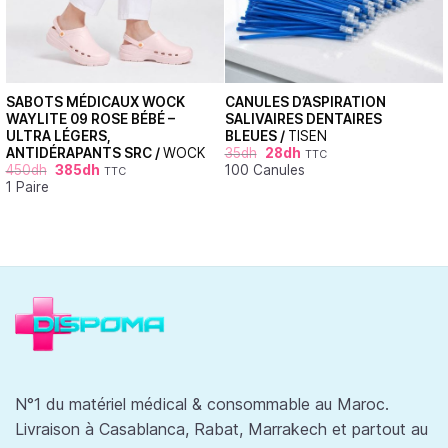
SABOTS MÉDICAUX WOCK
CANULES D’ASPIRATION
WAYLITE 09 ROSE BÉBÉ –
SALIVAIRES DENTAIRES
ULTRA LÉGERS,
BLEUES /
TISEN
ANTIDÉRAPANTS SRC /
WOCK
35
dh
28
dh
TTC
450
dh
385
dh
100 Canules
TTC
1 Paire
N°1 du matériel médical & consommable au Maroc.
Livraison à Casablanca, Rabat, Marrakech et partout au