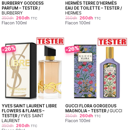
BURBERRY GODDESS
HERMÈS TERRE D’HERMÈS
PARFUM – TESTER /
EAU DE TOILETTE – TESTER /
BURBERRY
HERMES
350
dh
260
dh
350
dh
260
dh
TTC
TTC
Flacon 100ml
Flacon 100ml
-26%
-26%
YVES SAINT LAURENT LIBRE
GUCCI FLORA GORGEOUS
FLOWERS & FLAMES –
MAGNOLIA – TESTER /
GUCCI
TESTER /
YVES SAINT
350
dh
260
dh
TTC
LAURENT
Flacon 100ml
350
dh
260
dh
TTC