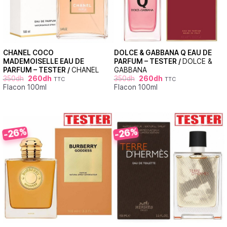
CHANEL COCO
DOLCE & GABBANA Q EAU DE
MADEMOISELLE EAU DE
PARFUM – TESTER /
DOLCE &
PARFUM – TESTER /
CHANEL
GABBANA
350
dh
260
dh
350
dh
260
dh
TTC
TTC
Flacon 100ml
Flacon 100ml
-26%
-26%