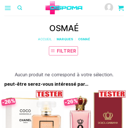
Passer
au
contenu
OSMAÉ
ACCUEIL
/
MARQUES
/
OSMAÉ
FILTRER
Aucun produit ne correspond à votre sélection.
peut-être serez-vous intéressé par...
-26%
-26%