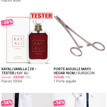
Flacon 90ml
-26%
KAYALI VANILLA | 28 –
PORTE AIGUILLE MAYO
TESTER /
KAY ALI
HEGAR 16CM /
SURGICON
350
dh
260
dh
105
dh
TTC
TTC
Flacon 100ml
1 Porte aiguille
-14%
-14%