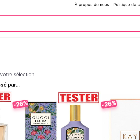
Comment passer une commande?
À propos de nous
Politique de c
votre sélection.
é par...
-26%
-26%