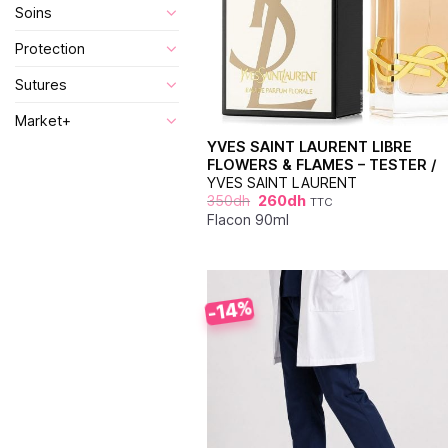
Soins
Protection
Sutures
Market+
YVES SAINT LAURENT LIBRE
FLOWERS & FLAMES – TESTER /
YVES SAINT LAURENT
350
dh
260
dh
TTC
Flacon 90ml
-14%