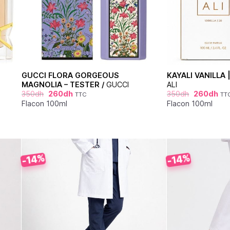
GUCCI FLORA GORGEOUS
KAYALI VANILLA 
MAGNOLIA – TESTER /
GUCCI
ALI
350
dh
260
dh
350
dh
260
dh
TTC
TT
Flacon 100ml
Flacon 100ml
-14%
-14%