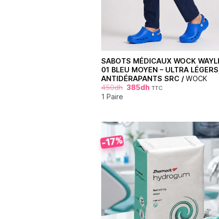
SABOTS MÉDICAUX WOCK WAYL
01 BLEU MOYEN – ULTRA LÉGERS
ANTIDÉRAPANTS SRC /
WOCK
450
dh
385
dh
TTC
1 Paire
-17%