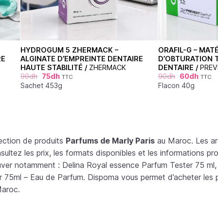
HYDROGUM 5 ZHERMACK –
ORAFIL-G – MAT
RE
ALGINATE D’EMPREINTE DENTAIRE
D’OBTURATION 
HAUTE STABILITÉ /
ZHERMACK
DENTAIRE /
PREV
90
dh
75
dh
90
dh
60
dh
TTC
TTC
Sachet 453g
Flacon 40g
ection de produits
Parfums de Marly Paris
au Maroc. Les art
ltez les prix, les formats disponibles et les informations pr
uver notamment : Delina Royal essence Parfum Tester 75 ml,
 75ml – Eau de Parfum. Dispoma vous permet d’acheter les pr
Maroc.