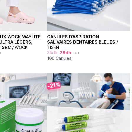
UX WOCK WAYLITE
CANULES D’ASPIRATION
 ULTRA LÉGERS,
SALIVAIRES DENTAIRES BLEUES /
 SRC /
WOCK
TISEN
35
dh
28
dh
C
TTC
100 Canules
-21%