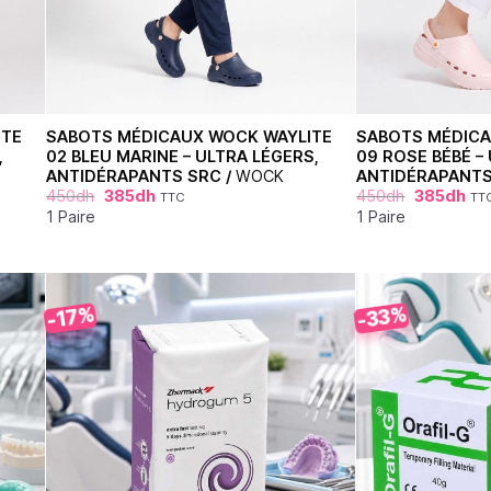
ITE
SABOTS MÉDICAUX WOCK WAYLITE
SABOTS MÉDICA
,
02 BLEU MARINE – ULTRA LÉGERS,
09 ROSE BÉBÉ –
ANTIDÉRAPANTS SRC /
WOCK
ANTIDÉRAPANTS
450
dh
385
dh
450
dh
385
dh
TTC
TT
1 Paire
1 Paire
-33%
-17%