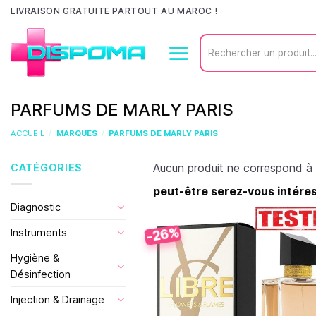
Passer
LIVRAISON GRATUITE PARTOUT AU MAROC !
au
Recherche
contenu
pour :
PARFUMS DE MARLY PARIS
ACCUEIL
/
MARQUES
/
PARFUMS DE MARLY PARIS
Aucun produit ne correspond à 
CATÉGORIES
peut-être serez-vous intéress
Diagnostic
-26%
Instruments
Hygiène &
Désinfection
Injection & Drainage