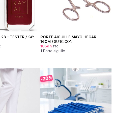
| 28 – TESTER /
KAY
PORTE AIGUILLE MAYO HEGAR
16CM /
SURGICON
105
dh
C
TTC
1 Porte aiguille
-20%