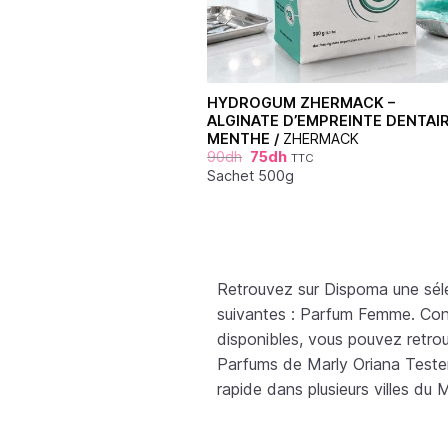
HYDROGUM ZHERMACK –
ALGINATE D’EMPREINTE DENTAI
MENTHE /
ZHERMACK
90
dh
75
dh
TTC
Sachet 500g
Retrouvez sur Dispoma une sél
suivantes : Parfum Femme. Consu
disponibles, vous pouvez retro
Parfums de Marly Oriana Tester
rapide dans plusieurs villes du 