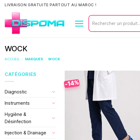
Passer
LIVRAISON GRATUITE PARTOUT AU MAROC !
au
Recherche
contenu
pour :
WOCK
ACCUEIL
/
MARQUES
/
WOCK
CATÉGORIES
-14%
Diagnostic
Instruments
Hygiène &
Désinfection
Injection & Drainage