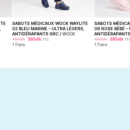
ITE
SABOTS MÉDICAUX WOCK WAYLITE
SABOTS MÉDICA
,
02 BLEU MARINE – ULTRA LÉGERS,
09 ROSE BÉBÉ –
ANTIDÉRAPANTS SRC /
WOCK
ANTIDÉRAPANTS
450
dh
385
dh
450
dh
385
dh
TTC
TT
1 Paire
1 Paire