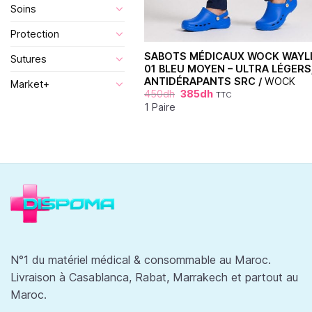
Soins
Protection
SABOTS MÉDICAUX WOCK WAYL
Sutures
01 BLEU MOYEN – ULTRA LÉGERS
ANTIDÉRAPANTS SRC /
WOCK
Market+
450
dh
385
dh
TTC
1 Paire
N°1 du matériel médical & consommable au Maroc.
Livraison à Casablanca, Rabat, Marrakech et partout au
Maroc.