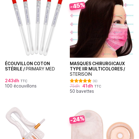
-45%
ÉCOUVILLON COTON
MASQUES CHIRURGICAUX
STÉRILE /
PRIMARY MED
TYPE IIR MULTICOLORES /
STERISOIN
243
dh
TTC
(6)
100 écouvillons
75
dh
41
dh
TTC
Note
4.83
50 bavettes
sur 5
-24%