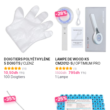
-28%
DOIGTIERS POLYÉTHYLÈNE
LAMPE DE WOOD KS
5 DOIGTS /
CLENZ
CM2012-S /
OPTIMIUM PRO
(11)
(1)
10,50
dh
1100
dh
795
dh
TTC
TTC
Note
5.00
Note
5.00
100 Doigtiers
1 Lampe
sur 5
sur 5
-35%
-25%