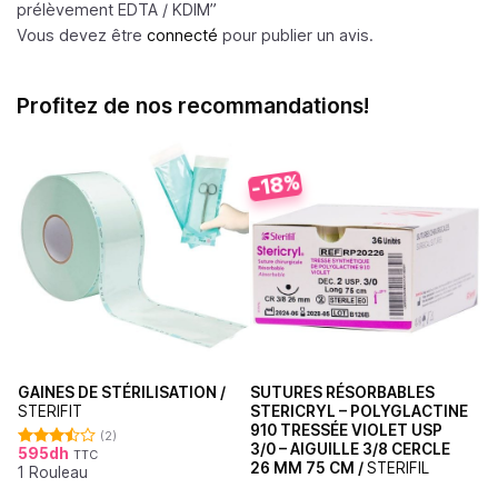
prélèvement EDTA /
KDIM
”
Vous devez être
connecté
pour publier un avis.
Profitez de nos recommandations!
-18%
GAINES DE STÉRILISATION /
SUTURES RÉSORBABLES
STERIFIT
STERICRYL – POLYGLACTINE
910 TRESSÉE VIOLET USP
(2)
3/0 – AIGUILLE 3/8 CERCLE
595
dh
TTC
Note
26 MM 75 CM /
STERIFIL
1 Rouleau
3.50
sur
5