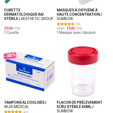
CURETTE
MASQUES À OXYGÈNE À
DERMATOLOGIQUE KAI
HAUTE CONCENTRATION /
STÉRILE /
AESTHETIC GROUP
SUMBOW
(12)
20
dh
16
dh
12
dh
TTC
TTC
Note
4.64
1 Curette
1 Masque avec tubulure
sur 5
-38%
TAMPONS ALCOOLISÉS /
FLACON DE PRÉLÈVEMENT
WUXI MEDICAL
ECBU STÉRILE 60ML /
SUMBOW
(47)