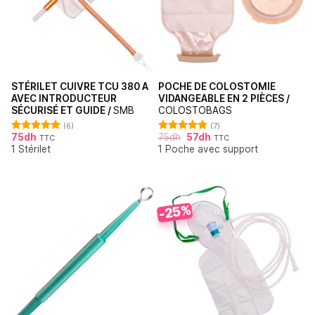
STÉRILET CUIVRE TCU 380 A
POCHE DE COLOSTOMIE
AVEC INTRODUCTEUR
VIDANGEABLE EN 2 PIÈCES /
SÉCURISÉ ET GUIDE /
SMB
COLOSTOBAGS
(6)
(7)
75
dh
75
dh
57
dh
TTC
TTC
Note
5.00
Note
5.00
1 Stérilet
1 Poche avec support
sur 5
sur 5
-25%