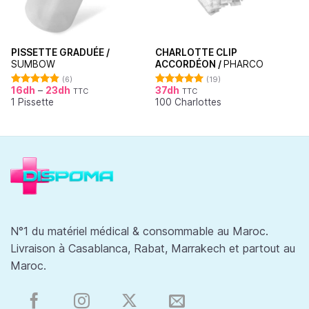
PISSETTE GRADUÉE /
CHARLOTTE CLIP
SUMBOW
ACCORDÉON /
PHARCO
(6)
(19)
16
dh
–
23
dh
37
dh
TTC
TTC
Note
4.83
Note
4.95
1 Pissette
100 Charlottes
sur 5
sur 5
N°1 du matériel médical & consommable au Maroc.
Livraison à Casablanca, Rabat, Marrakech et partout au
Maroc.