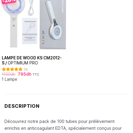
LAMPE DE WOOD KS CM2012-
S /
OPTIMIUM PRO
(1)
1100
dh
795
dh
TTC
Note
5.00
1 Lampe
sur 5
DESCRIPTION
Découvrez notre pack de 100 tubes pour prélèvement
enrichis en anticoagulant EDTA, spécialement conçus pour