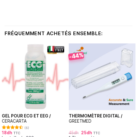
FRÉQUEMMENT ACHETÉS ENSEMBLE:
-44%
GEL POUR ECG ET EEG /
THERMOMÈTRE DIGITAL /
CERACARTA
GREETMED
(6)
18
dh
45
dh
25
dh
TTC
TTC
Note
4.50