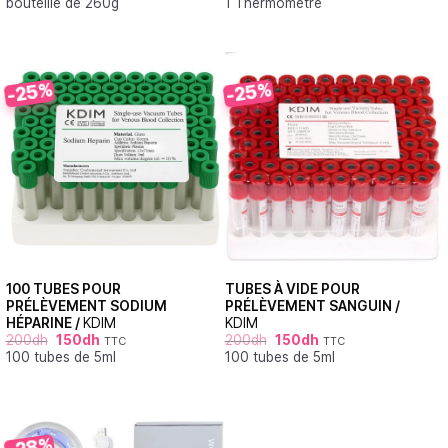
bouteille de 260g
1 Thermomètre
sur 5
-25%
-25%
100 TUBES POUR
TUBES À VIDE POUR
PRÉLÈVEMENT SODIUM
PRÉLÈVEMENT SANGUIN /
HÉPARINE /
KDIM
KDIM
200
dh
150
dh
200
dh
150
dh
TTC
TTC
100 tubes de 5ml
100 tubes de 5ml
-28%