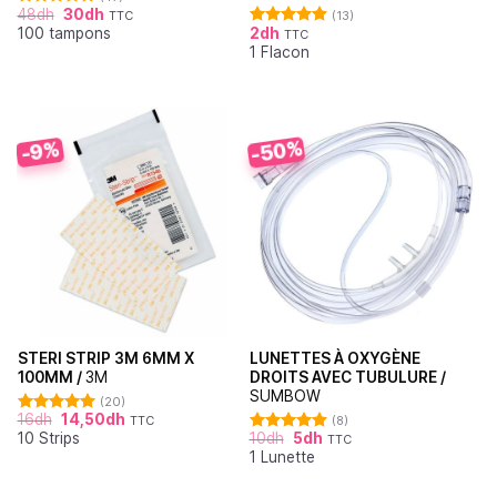
48
dh
30
dh
TTC
(13)
Note
4.87
100 tampons
2
dh
sur 5
TTC
Note
4.92
1 Flacon
sur 5
-50%
-9%
STERI STRIP 3M 6MM X
LUNETTES À OXYGÈNE
100MM /
3M
DROITS AVEC TUBULURE /
SUMBOW
(20)
16
dh
14,50
dh
TTC
(8)
Note
4.95
10 Strips
10
dh
5
dh
sur 5
TTC
Note
4.88
1 Lunette
sur 5