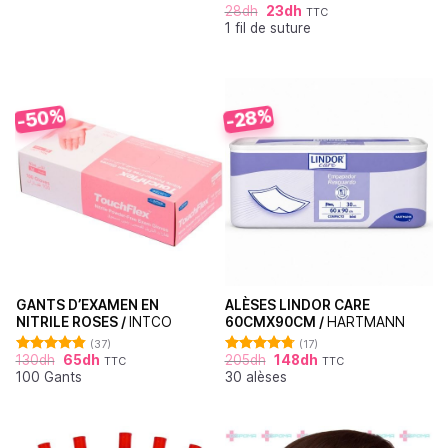
28
dh
23
dh
TTC
1 fil de suture
-50%
-28%
GANTS D’EXAMEN EN
ALÈSES LINDOR CARE
NITRILE ROSES /
INTCO
60CMX90CM /
HARTMANN
(37)
(17)
130
dh
65
dh
205
dh
148
dh
TTC
TTC
Note
4.86
Note
4.76
100 Gants
30 alèses
sur 5
sur 5