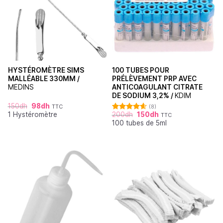
HYSTÉROMÈTRE SIMS
100 TUBES POUR
MALLÉABLE 330MM /
PRÉLÈVEMENT PRP AVEC
MEDINS
ANTICOAGULANT CITRATE
DE SODIUM 3,2% /
KDIM
150
dh
98
dh
TTC
(8)
1 Hystéromètre
200
dh
150
dh
TTC
Note
4.63
100 tubes de 5ml
sur 5