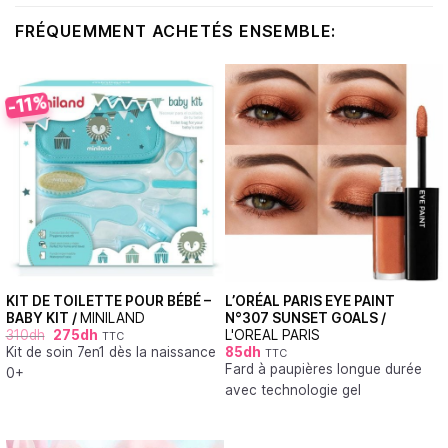
FRÉQUEMMENT ACHETÉS ENSEMBLE:
-11%
KIT DE TOILETTE POUR BÉBÉ –
L’ORÉAL PARIS EYE PAINT
BABY KIT /
MINILAND
N°307 SUNSET GOALS /
310
dh
275
dh
L'OREAL PARIS
TTC
Kit de soin 7en1 dès la naissance
85
dh
TTC
Fard à paupières longue durée
0+
avec technologie gel