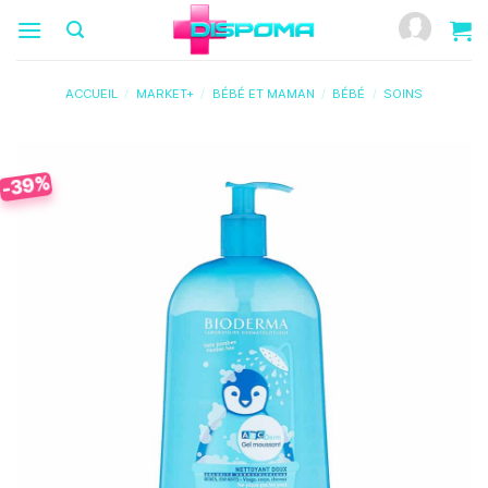
Passer
au
contenu
ACCUEIL
/
MARKET+
/
BÉBÉ ET MAMAN
/
BÉBÉ
/
SOINS
-39%