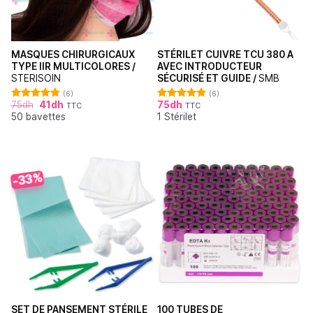
MASQUES CHIRURGICAUX
STÉRILET CUIVRE TCU 380 A
TYPE IIR MULTICOLORES /
AVEC INTRODUCTEUR
STERISOIN
SÉCURISÉ ET GUIDE /
SMB
(6)
(6)
75
dh
41
dh
75
dh
TTC
TTC
Note
4.83
Note
5.00
50 bavettes
1 Stérilet
sur 5
sur 5
-33%
SET DE PANSEMENT STÉRILE
100 TUBES DE