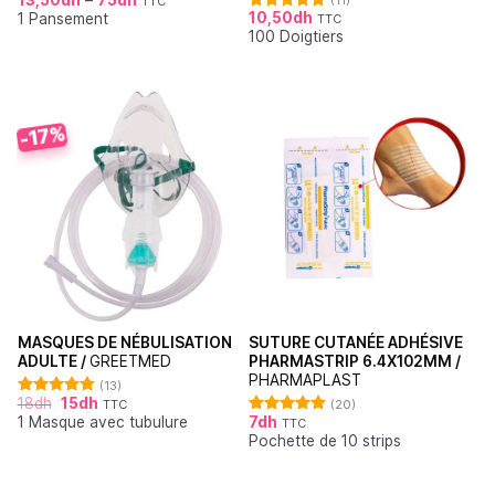
(11)
TTC
Note
5.00
10,50
dh
1 Pansement
sur 5
TTC
Note
5.00
100 Doigtiers
sur 5
-17%
MASQUES DE NÉBULISATION
SUTURE CUTANÉE ADHÉSIVE
ADULTE /
GREETMED
PHARMASTRIP 6.4X102MM /
PHARMAPLAST
(13)
18
dh
15
dh
TTC
(20)
Note
4.85
1 Masque avec tubulure
7
dh
sur 5
TTC
Note
4.90
Pochette de 10 strips
sur 5