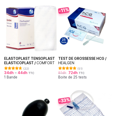
-11%
ELASTOPLAST TENSOPLAST
TEST DE GROSSESSE HCG /
ELASTICOPLAST /
COMFORT
HEALGEN
(22)
(51)
34
dh
–
44
dh
81
dh
72
dh
TTC
TTC
Note
4.64
Note
4.88
1 Bande
Boite de 25 tests
sur 5
sur 5
-33%