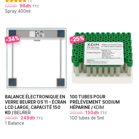
(1)
120
dh
98
dh
TTC
Note
5.00
Spray 400ml
sur 5
-34%
-25%
BALANCE ÉLECTRONIQUE EN
100 TUBES POUR
VERRE BEURER GS 11 – ÉCRAN
PRÉLÈVEMENT SODIUM
LCD LARGE, CAPACITÉ 150
HÉPARINE /
KDIM
KG /
BEURER
200
dh
150
dh
TTC
380
dh
249
dh
100 tubes de 5ml
TTC
1 Balance