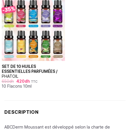
-35%
SET DE 10 HUILES
ESSENTIELLES PARFUMÉES /
PHATOIL
650
dh
420
dh
TTC
10 Flacons 10ml
DESCRIPTION
ABCDerm Moussant est développé selon la charte de