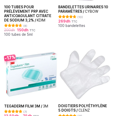
100 TUBES POUR
BANDELETTES URINAIRES 10
PRÉLÈVEMENT PRP AVEC
PARAMÈTRES /
CYBOW
ANTICOAGULANT CITRATE
(10)
DE SODIUM 3,2% /
KDIM
269
dh
TTC
Note
4.70
100 bandelettes
sur 5
(8)
200
dh
150
dh
TTC
Note
4.63
100 tubes de 5ml
sur 5
-17%
DOIGTIERS POLYÉTHYLÈNE
TEGADERM FILM 3M /
3M
5 DOIGTS /
CLENZ
(7)
13,50
dh
–
75
dh