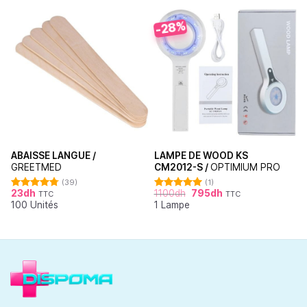
-28%
ABAISSE LANGUE /
LAMPE DE WOOD KS
GREETMED
CM2012-S /
OPTIMIUM PRO
(39)
(1)
23
dh
1100
dh
795
dh
TTC
TTC
Note
4.79
Note
5.00
100 Unités
1 Lampe
sur 5
sur 5