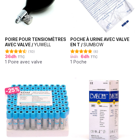
POIRE POUR TENSIOMÈTRES
POCHE À URINE AVEC VALVE
AVEC VALVE /
YUWELL
EN T /
SUMBOW
(10)
(6)
36
dh
9
dh
6
dh
TTC
TTC
Note
4.50
Note
5.00
1 Poire avec valve
1 Poche
sur 5
sur 5
-25%