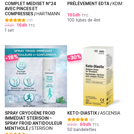
COMPLET MEDISET N°24
PRÉLÈVEMENT EDTA /
KDIM
AVEC PINCES ET
COMPRESSES /
HARTMANN
165
dh
TTC
100 tubes de 4ml
(17)
24
dh
16
dh
TTC
Note
4.71
1 set
sur 5
-30%
-18%
SPRAY CRYOGÈNE FROID
KETO-DIASTIX /
ASCENSIA
IMMÉDIAT STERISOIN –
(6)
SPRAY FROID ANTIDOULEUR
99
dh
69
dh
TTC
Note
5.00
MENTHOLÉ /
STERISOIN
50 bandelettes
sur 5