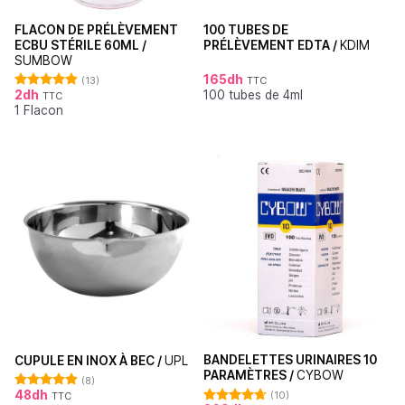
FLACON DE PRÉLÈVEMENT
100 TUBES DE
ECBU STÉRILE 60ML /
PRÉLÈVEMENT EDTA /
KDIM
SUMBOW
165
dh
(13)
TTC
2
dh
100 tubes de 4ml
TTC
Note
4.92
1 Flacon
sur 5
BANDELETTES URINAIRES 10
CUPULE EN INOX À BEC /
UPL
PARAMÈTRES /
CYBOW
(8)
48
dh
(10)
TTC
Note
4.88