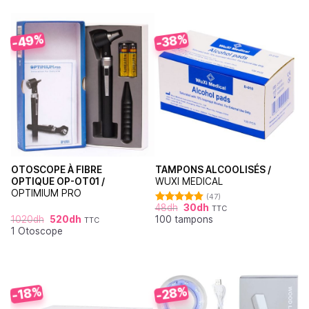
-49%
-38%
OTOSCOPE À FIBRE
TAMPONS ALCOOLISÉS /
OPTIQUE OP-OT01 /
WUXI MEDICAL
OPTIMIUM PRO
(47)
48
dh
30
dh
TTC
Note
4.87
1020
dh
520
dh
100 tampons
sur 5
TTC
1 Otoscope
-28%
-18%