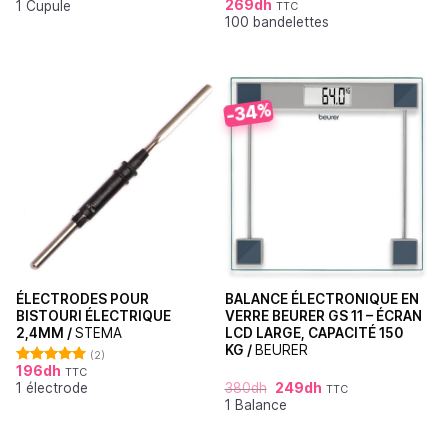
269
dh
1 Cupule
sur 5
TTC
Note
4.70
100 bandelettes
sur 5
-34%
ÉLECTRODES POUR
BALANCE ÉLECTRONIQUE EN
BISTOURI ÉLECTRIQUE
VERRE BEURER GS 11 – ÉCRAN
2,4MM /
STEMA
LCD LARGE, CAPACITÉ 150
KG /
BEURER
(2)
196
dh
TTC
Note
5.00
1 électrode
380
dh
249
dh
sur 5
TTC
1 Balance