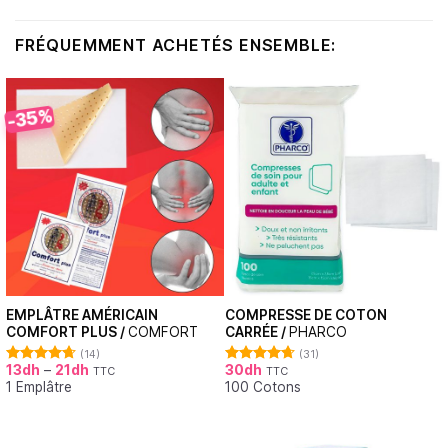
FRÉQUEMMENT ACHETÉS ENSEMBLE:
-35%
EMPLÂTRE AMÉRICAIN
COMPRESSE DE COTON
COMFORT PLUS /
COMFORT
CARRÉE /
PHARCO
(14)
(31)
13
dh
–
21
dh
30
dh
TTC
TTC
Note
4.71
Note
4.68
1 Emplâtre
100 Cotons
sur 5
sur 5