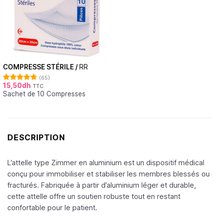
COMPRESSE STÉRILE /
RR
(65)
15,50
dh
TTC
Note
4.74
Sachet de 10 Compresses
sur 5
DESCRIPTION
L’attelle type Zimmer en aluminium est un dispositif médical
conçu pour immobiliser et stabiliser les membres blessés ou
fracturés. Fabriquée à partir d’aluminium léger et durable,
cette attelle offre un soutien robuste tout en restant
confortable pour le patient.