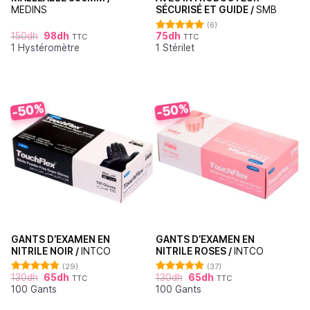
MEDINS
SÉCURISÉ ET GUIDE /
SMB
(6)
150
dh
98
dh
75
dh
TTC
TTC
Note
5.00
1 Hystéromètre
1 Stérilet
sur 5
-50%
-50%
GANTS D’EXAMEN EN
GANTS D’EXAMEN EN
NITRILE NOIR /
INTCO
NITRILE ROSES /
INTCO
(29)
(37)
130
dh
65
dh
130
dh
65
dh
TTC
TTC
Note
4.76
Note
4.86
100 Gants
100 Gants
sur 5
sur 5