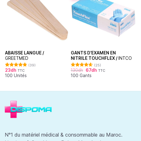
ABAISSE LANGUE /
GANTS D’EXAMEN EN
GREETMED
NITRILE TOUCHFLEX /
INTCO
(39)
(25)
23
dh
130
dh
67
dh
TTC
TTC
Note
4.79
Note
4.60
100 Unités
100 Gants
sur 5
sur 5
N°1 du matériel médical & consommable au Maroc.