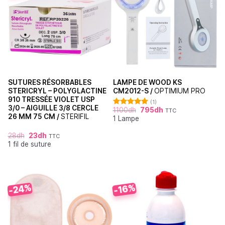
SUTURES RÉSORBABLES
LAMPE DE WOOD KS
STERICRYL – POLYGLACTINE
CM2012-S /
OPTIMIUM PRO
910 TRESSÉE VIOLET USP
(1)
3/0 – AIGUILLE 3/8 CERCLE
1100
dh
795
dh
TTC
Note
5.00
26 MM 75 CM /
STERIFIL
1 Lampe
sur 5
28
dh
23
dh
TTC
1 fil de suture
-24%
-16%