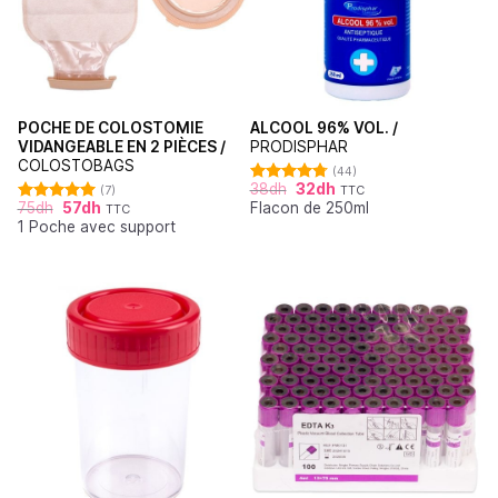
POCHE DE COLOSTOMIE
ALCOOL 96% VOL. /
VIDANGEABLE EN 2 PIÈCES /
PRODISPHAR
COLOSTOBAGS
(44)
38
dh
32
dh
(7)
TTC
Note
4.77
75
dh
57
dh
Flacon de 250ml
sur 5
TTC
Note
5.00
1 Poche avec support
sur 5