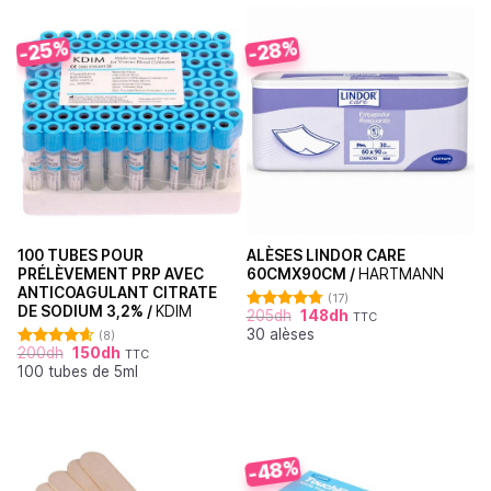
-25%
-28%
100 TUBES POUR
ALÈSES LINDOR CARE
PRÉLÈVEMENT PRP AVEC
60CMX90CM /
HARTMANN
ANTICOAGULANT CITRATE
(17)
DE SODIUM 3,2% /
KDIM
205
dh
148
dh
TTC
Note
4.76
30 alèses
sur 5
(8)
200
dh
150
dh
TTC
Note
4.63
100 tubes de 5ml
sur 5
-48%