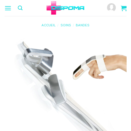
Passer
au
contenu
ACCUEIL
/
SOINS
/
BANDES