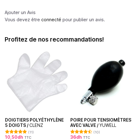
5
Ajouter un Avis
Vous devez être
connecté
pour publier un avis.
Profitez de nos recommandations!
DOIGTIERS POLYÉTHYLÈNE
POIRE POUR TENSIOMÈTRES
5 DOIGTS /
CLENZ
AVEC VALVE /
YUWELL
(11)
(10)
10,50
dh
36
dh
TTC
TTC
Note
5.00
Note
4.50