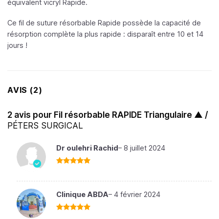
équivalent vicryl Rapide.
Ce fil de suture résorbable Rapide possède la capacité de
résorption complète la plus rapide : disparaît entre 10 et 14
jours !
AVIS (2)
2 avis pour
Fil résorbable RAPIDE Triangulaire ▲ /
PÉTERS SURGICAL
Dr oulehri Rachid
–
8 juillet 2024
Note
5
sur
5
Clinique ABDA
–
4 février 2024
Note
5
sur