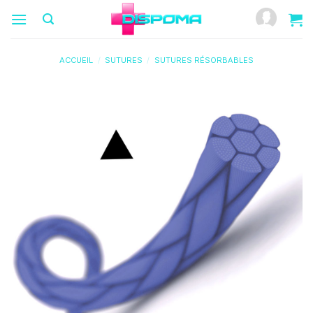
Passer
au
contenu
ACCUEIL
/
SUTURES
/
SUTURES RÉSORBABLES