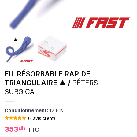
FIL RÉSORBABLE RAPIDE
TRIANGULAIRE ▲ /
PÉTERS
SURGICAL
Conditionnement:
12 Fils
(
2
avis client)
Noté
2
5.00
353
dh
TTC
sur 5 basé
sur