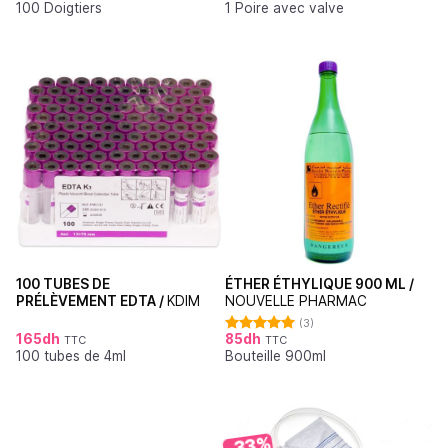
100 Doigtiers
1 Poire avec valve
sur 5
sur 5
100 TUBES DE
ÉTHER ÉTHYLIQUE 900 ML /
PRÉLÈVEMENT EDTA /
KDIM
NOUVELLE PHARMAC
(3)
165
dh
85
dh
TTC
TTC
Note
5.00
100 tubes de 4ml
Bouteille 900ml
sur 5
-33%