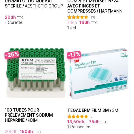
DERMATOLOGIQUE KAI
COMPLET MEDISET N°24
STÉRILE /
AESTHETIC GROUP
AVEC PINCES ET
COMPRESSES /
HARTMANN
20
dh
TTC
(17)
1 Curette
24
dh
16
dh
TTC
Note
4.71
1 set
sur 5
-25%
-17%
100 TUBES POUR
TEGADERM FILM 3M /
3M
PRÉLÈVEMENT SODIUM
(7)
HÉPARINE /
KDIM
13,50
dh
–
75
dh
TTC
Note
5.00
1 Pansement
sur 5
200
dh
150
dh
TTC