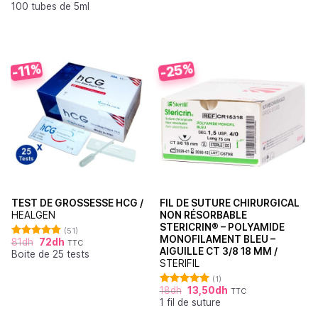
100 tubes de 5ml
-25%
-11%
TEST DE GROSSESSE HCG /
FIL DE SUTURE CHIRURGICAL
HEALGEN
NON RÉSORBABLE
STERICRIN® – POLYAMIDE
(51)
MONOFILAMENT BLEU –
81
dh
72
dh
TTC
Note
4.88
AIGUILLE CT 3/8 18 MM /
Boite de 25 tests
sur 5
STERIFIL
(1)
18
dh
13,50
dh
TTC
Note
5.00
1 fil de suture
sur 5