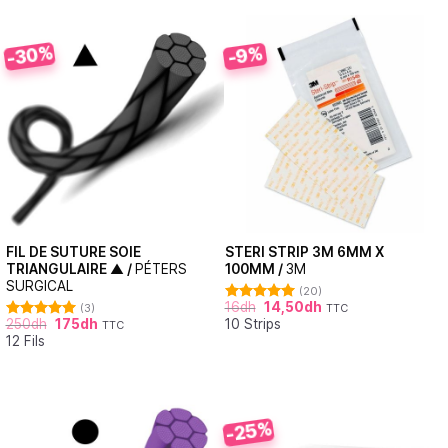
-30%
-9%
FIL DE SUTURE SOIE
STERI STRIP 3M 6MM X
TRIANGULAIRE ▲ /
PÉTERS
100MM /
3M
SURGICAL
(20)
16
dh
14,50
dh
(3)
TTC
Note
4.95
250
dh
175
dh
10 Strips
sur 5
TTC
Note
5.00
12 Fils
sur 5
-25%