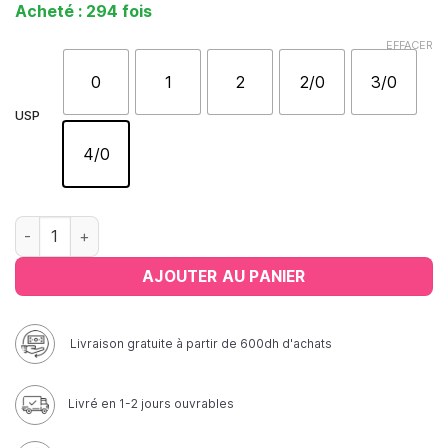
notations
Acheté : 294 fois
client
EFFACER
0
1
2
2/0
3/0
USP
4/0
quantité de Fil résorbable RAPIDE Triangulaire ▲
AJOUTER AU PANIER
Livraison gratuite à partir de 600dh d'achats
Livré en 1-2 jours ouvrables