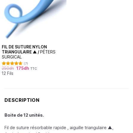
FIL DE SUTURE NYLON
TRIANGULAIRE ▲ /
PÉTERS
SURGICAL
(7)
250
dh
175
dh
TTC
Note
4.71
12 Fils
sur 5
DESCRIPTION
Boite de 12 unités.
Fil de suture résorbable rapide , aiguille triangulaire ▲,