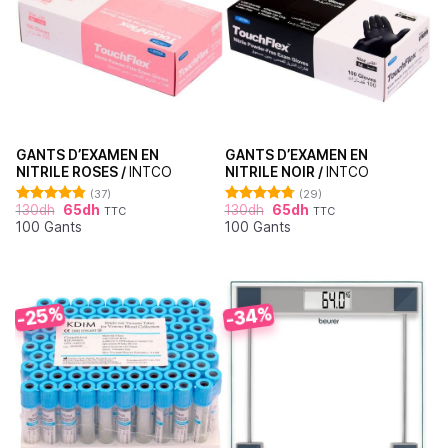
GANTS D’EXAMEN EN
GANTS D’EXAMEN EN
NITRILE ROSES /
INTCO
NITRILE NOIR /
INTCO
(37)
(29)
130
dh
65
dh
130
dh
65
dh
TTC
TTC
Note
4.86
Note
4.76
100 Gants
100 Gants
sur 5
sur 5
-25%
-34%