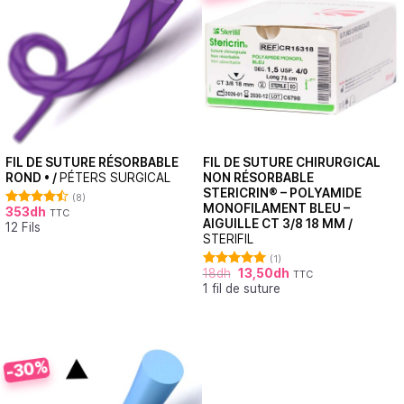
FIL DE SUTURE RÉSORBABLE
FIL DE SUTURE CHIRURGICAL
ROND • /
PÉTERS SURGICAL
NON RÉSORBABLE
STERICRIN® – POLYAMIDE
(8)
MONOFILAMENT BLEU –
353
dh
TTC
Note
4.50
AIGUILLE CT 3/8 18 MM /
12 Fils
sur 5
STERIFIL
(1)
18
dh
13,50
dh
TTC
Note
5.00
1 fil de suture
sur 5
-30%