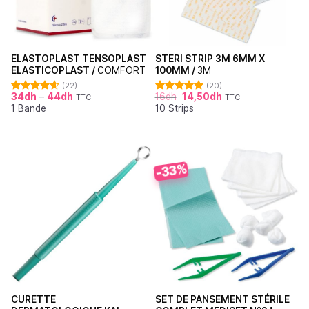
ELASTOPLAST TENSOPLAST
STERI STRIP 3M 6MM X
ELASTICOPLAST /
COMFORT
100MM /
3M
(22)
(20)
34
dh
–
44
dh
16
dh
14,50
dh
TTC
TTC
Note
4.64
Note
4.95
1 Bande
10 Strips
sur 5
sur 5
-33%
CURETTE
SET DE PANSEMENT STÉRILE