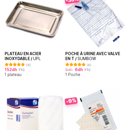
PLATEAU EN ACIER
POCHE À URINE AVEC VALVE
INOXYDABLE /
UPL
EN T /
SUMBOW
(9)
(6)
152
dh
9
dh
6
dh
TTC
TTC
Note
4.78
Note
5.00
1 plateau
1 Poche
sur 5
sur 5
-9%