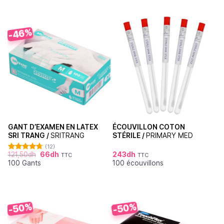
-46%
GANT D’EXAMEN EN LATEX
ÉCOUVILLON COTON
SRI TRANG /
SRITRANG
STÉRILE /
PRIMARY MED
(12)
121,50
dh
66
dh
243
dh
TTC
TTC
Note
4.67
100 Gants
100 écouvillons
sur 5
-50%
-50%