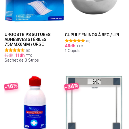
URGOSTRIPS SUTURES
CUPULE EN INOX À BEC /
UPL
ADHÉSIVES STÉRILES
(8)
75MMX6MM /
URGO
48
dh
TTC
Note
4.88
1 Cupule
sur 5
(5)
13
dh
11
dh
TTC
Note
4.60
Sachet de 3 Strips
sur 5
-34%
-16%