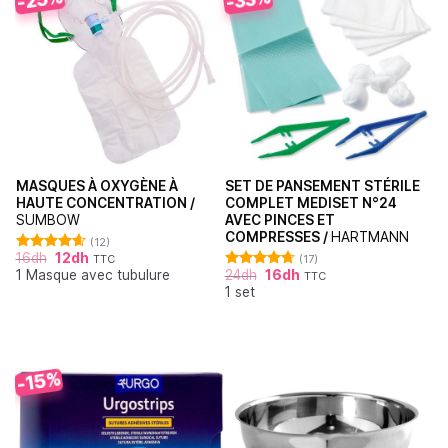
MASQUES À OXYGÈNE À
SET DE PANSEMENT STÉRILE
HAUTE CONCENTRATION /
COMPLET MEDISET N°24
SUMBOW
AVEC PINCES ET
COMPRESSES /
HARTMANN
(12)
16
dh
12
dh
TTC
(17)
Note
4.64
1 Masque avec tubulure
24
dh
16
dh
sur 5
TTC
Note
4.71
1 set
sur 5
-15%