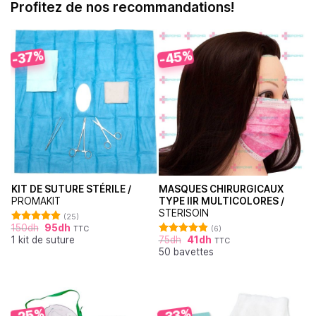
Profitez de nos recommandations!
-45%
-37%
KIT DE SUTURE STÉRILE /
MASQUES CHIRURGICAUX
PROMAKIT
TYPE IIR MULTICOLORES /
STERISOIN
(25)
150
dh
95
dh
TTC
(6)
Note
4.92
1 kit de suture
75
dh
41
dh
sur 5
TTC
Note
4.83
50 bavettes
sur 5
-25%
-33%