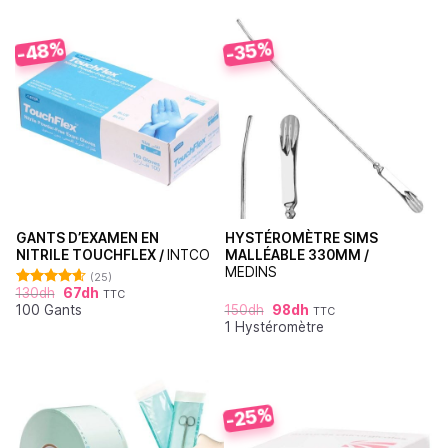
-48%
-35%
GANTS D’EXAMEN EN
HYSTÉROMÈTRE SIMS
NITRILE TOUCHFLEX /
INTCO
MALLÉABLE 330MM /
MEDINS
(25)
130
dh
67
dh
TTC
Note
4.60
100 Gants
150
dh
98
dh
sur 5
TTC
1 Hystéromètre
-25%