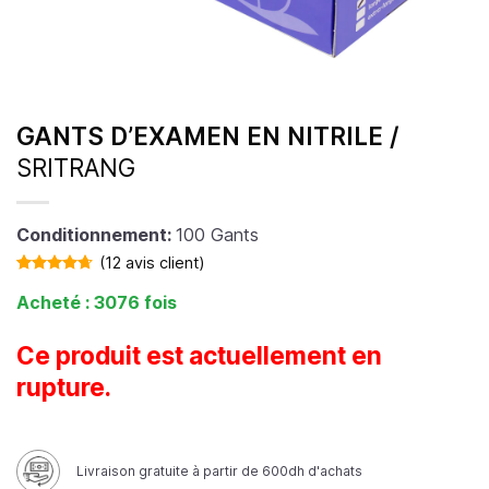
GANTS D’EXAMEN EN NITRILE /
SRITRANG
Conditionnement:
100 Gants
(
12
avis client)
Noté
11
4.64
Acheté : 3076 fois
sur 5 basé
sur
notations
client
Ce produit est actuellement en
rupture.
Livraison gratuite à partir de 600dh d'achats