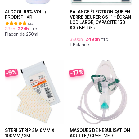
ALCOOL 96% VOL. /
BALANCE ÉLECTRONIQUE EN
PRODISPHAR
VERRE BEURER GS 11 – ÉCRAN
LCD LARGE, CAPACITÉ 150
(44)
KG /
BEURER
38
dh
32
dh
TTC
Note
4.77
Flacon de 250ml
sur 5
380
dh
249
dh
TTC
1 Balance
-17%
-9%
STERI STRIP 3M 6MM X
MASQUES DE NÉBULISATION
100MM /
3M
ADULTE /
GREETMED