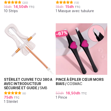
(20)
(13)
16
dh
14,50
dh
18
dh
15
dh
TTC
TTC
Note
4.95
Note
4.85
10 Strips
1 Masque avec tubulure
sur 5
sur 5
-67%
STÉRILET CUIVRE TCU 380 A
PINCE À ÉPILER CŒUR MORS
AVEC INTRODUCTEUR
BIAIS /
COSMAC
SÉCURISÉ ET GUIDE /
SMB
50
dh
16,50
dh
(6)
TTC
75
dh
1 Pince
TTC
Note
5.00
1 Stérilet
sur 5