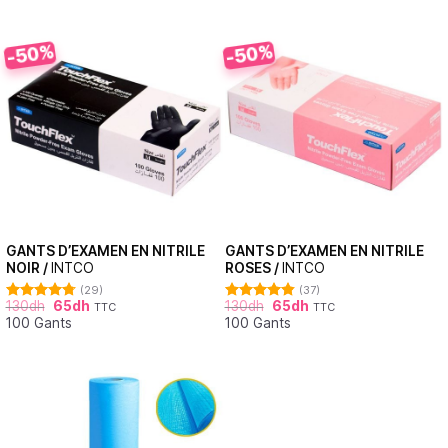
-50%
-50%
GANTS D’EXAMEN EN NITRILE
GANTS D’EXAMEN EN NITRILE
NOIR /
INTCO
ROSES /
INTCO
(29)
(37)
130
dh
65
dh
130
dh
65
dh
TTC
TTC
Note
4.76
Note
4.86
100 Gants
100 Gants
sur 5
sur 5