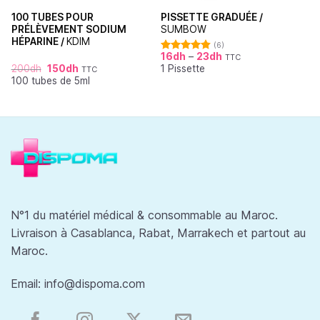
100 TUBES POUR
PISSETTE GRADUÉE /
PRÉLÈVEMENT SODIUM
SUMBOW
HÉPARINE /
KDIM
(6)
16
dh
–
23
dh
TTC
Note
4.83
200
dh
150
dh
1 Pissette
sur 5
TTC
100 tubes de 5ml
N°1 du matériel médical & consommable au Maroc.
Livraison à Casablanca, Rabat, Marrakech et partout au
Maroc.
Email:
info@dispoma.com