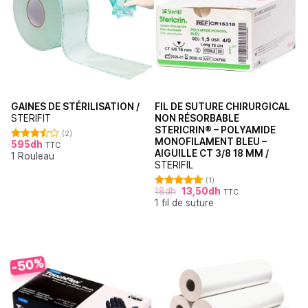
GAINES DE STÉRILISATION /
FIL DE SUTURE CHIRURGICAL
STERIFIT
NON RÉSORBABLE
STERICRIN® – POLYAMIDE
(2)
MONOFILAMENT BLEU –
595
dh
TTC
Note
AIGUILLE CT 3/8 18 MM /
1 Rouleau
3.50
sur
STERIFIL
5
(1)
18
dh
13,50
dh
TTC
Note
5.00
1 fil de suture
sur 5
-50%