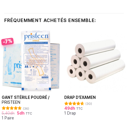
FRÉQUEMMENT ACHETÉS ENSEMBLE:
-7%
GANT STÉRILE POUDRÉ /
DRAP D’EXAMEN
PRISTEEN
(30)
49
dh
(36)
TTC
Note
4.62
5,40
dh
5
dh
1 Drap
sur 5
TTC
Note
4.72
1 Paire
sur 5