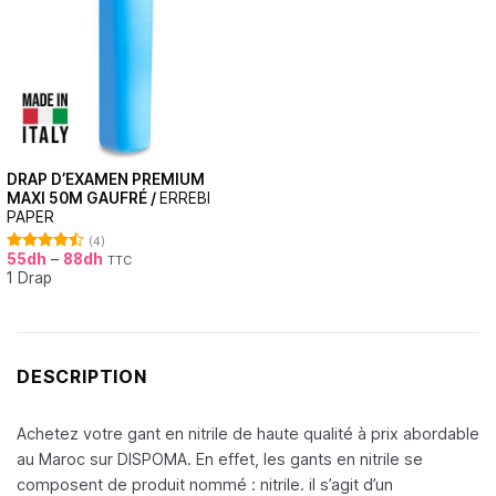
DRAP D’EXAMEN PREMIUM
MAXI 50M GAUFRÉ /
ERREBI
PAPER
(4)
55
dh
–
88
dh
TTC
Note
4.50
1 Drap
sur 5
DESCRIPTION
Achetez votre gant en nitrile de haute qualité à prix abordable
au Maroc sur DISPOMA. En effet, les gants en nitrile se
composent de produit nommé : nitrile. il s’agit d’un