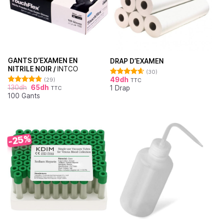
GANTS D’EXAMEN EN
DRAP D’EXAMEN
NITRILE NOIR /
INTCO
(30)
49
dh
(29)
TTC
Note
4.62
130
dh
65
dh
1 Drap
sur 5
TTC
Note
4.76
100 Gants
sur 5
-25%