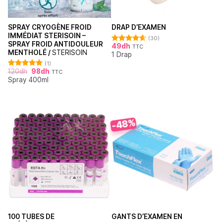
SPRAY CRYOGÈNE FROID
DRAP D’EXAMEN
IMMÉDIAT STERISOIN –
(30)
SPRAY FROID ANTIDOULEUR
49
dh
TTC
Note
4.62
MENTHOLÉ /
STERISOIN
1 Drap
sur 5
(1)
120
dh
98
dh
TTC
Note
5.00
Spray 400ml
sur 5
-48%
100 TUBES DE
GANTS D’EXAMEN EN