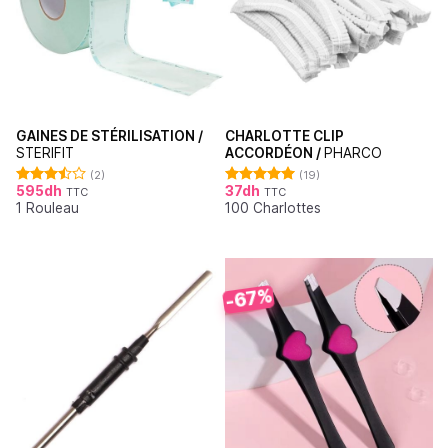
GAINES DE STÉRILISATION /
CHARLOTTE CLIP
STERIFIT
ACCORDÉON /
PHARCO
(2)
(19)
595
dh
37
dh
TTC
TTC
Note
Note
4.95
1 Rouleau
100 Charlottes
3.50
sur
sur 5
5
-67%