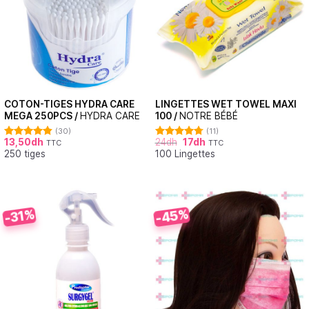
COTON-TIGES HYDRA CARE
LINGETTES WET TOWEL MAXI
MEGA 250PCS /
HYDRA CARE
100 /
NOTRE BÉBÉ
(30)
(11)
13,50
dh
24
dh
17
dh
TTC
TTC
Note
4.87
Note
4.73
250 tiges
100 Lingettes
sur 5
sur 5
-45%
-31%