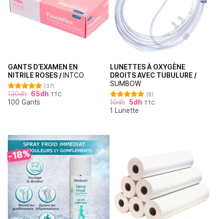
GANTS D’EXAMEN EN
LUNETTES À OXYGÈNE
NITRILE ROSES /
INTCO
DROITS AVEC TUBULURE /
SUMBOW
(37)
130
dh
65
dh
TTC
(8)
Note
4.86
100 Gants
10
dh
5
dh
sur 5
TTC
Note
4.88
1 Lunette
sur 5
-18%