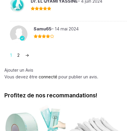
Dr. EL QYAMI YASSINE
–
4 juin 2024
Note
5
sur
5
Samu65
–
14 mai 2024
Note
4
sur 5
1
2
→
Ajouter un Avis
Vous devez être
connecté
pour publier un avis.
Profitez de nos recommandations!