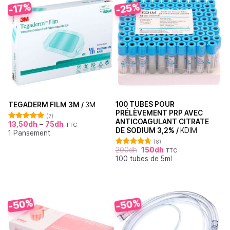
-25%
-17%
100 TUBES POUR
TEGADERM FILM 3M /
3M
PRÉLÈVEMENT PRP AVEC
(7)
ANTICOAGULANT CITRATE
13,50
dh
–
75
dh
TTC
Note
5.00
DE SODIUM 3,2% /
KDIM
1 Pansement
sur 5
(8)
200
dh
150
dh
TTC
Note
4.63
100 tubes de 5ml
sur 5
-50%
-50%