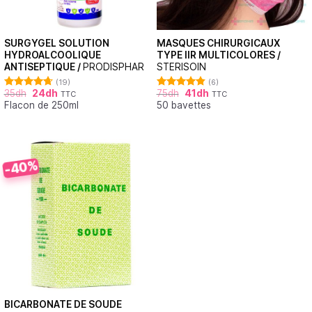
SURGYGEL SOLUTION
MASQUES CHIRURGICAUX
HYDROALCOOLIQUE
TYPE IIR MULTICOLORES /
ANTISEPTIQUE /
PRODISPHAR
STERISOIN
(19)
(6)
35
dh
24
dh
75
dh
41
dh
TTC
TTC
Note
4.68
Note
4.83
Flacon de 250ml
50 bavettes
sur 5
sur 5
-40%
BICARBONATE DE SOUDE