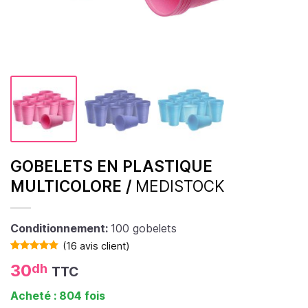
GOBELETS EN PLASTIQUE
MULTICOLORE /
MEDISTOCK
Conditionnement:
100 gobelets
(
16
avis client)
Noté
16
4.81
30
dh
TTC
sur 5 basé
sur
notations
Acheté : 804 fois
client