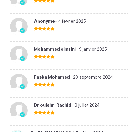
Note
5
sur
5
Anonyme
–
4 février 2025
Note
5
sur
5
Mohammed elmrini
–
9 janvier 2025
Note
5
sur
5
Faska Mohamed
–
20 septembre 2024
Note
5
sur
5
Dr oulehri Rachid
–
8 juillet 2024
Note
5
sur
5