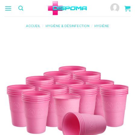
Passer
au
contenu
ACCUEIL
/
HYGIÈNE & DÉSINFECTION
/
HYGIÈNE