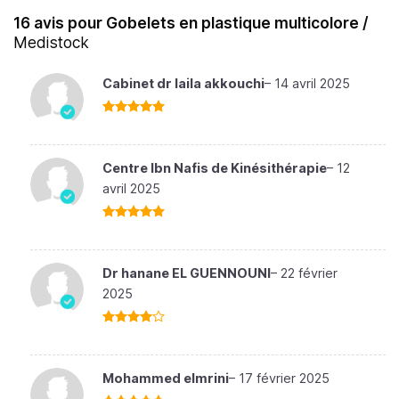
16 avis pour
Gobelets en plastique multicolore /
Medistock
Cabinet dr laila akkouchi
–
14 avril 2025
Note
5
sur
5
Centre Ibn Nafis de Kinésithérapie
–
12
avril 2025
Note
5
sur
5
Dr hanane EL GUENNOUNI
–
22 février
2025
Note
4
sur 5
Mohammed elmrini
–
17 février 2025