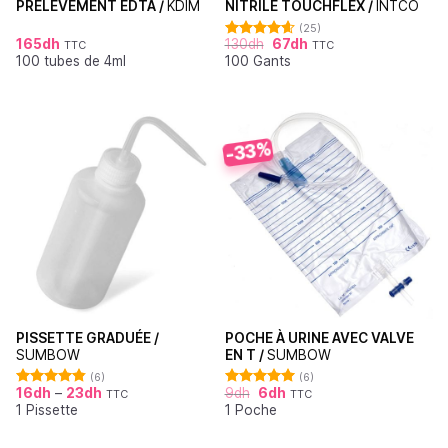
PRÉLÈVEMENT EDTA /
KDIM
NITRILE TOUCHFLEX /
INTCO
(25)
165
dh
130
dh
67
dh
TTC
TTC
Note
4.60
100 tubes de 4ml
100 Gants
sur 5
-33%
PISSETTE GRADUÉE /
POCHE À URINE AVEC VALVE
SUMBOW
EN T /
SUMBOW
(6)
(6)
16
dh
–
23
dh
9
dh
6
dh
TTC
TTC
Note
4.83
Note
5.00
1 Pissette
1 Poche
sur 5
sur 5