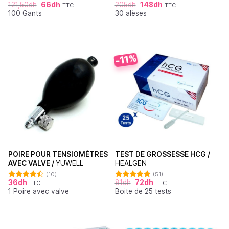
121,50
dh
66
dh
205
dh
148
dh
TTC
TTC
Note
4.67
Note
4.76
100 Gants
30 alèses
sur 5
sur 5
-11%
POIRE POUR TENSIOMÈTRES
TEST DE GROSSESSE HCG /
AVEC VALVE /
YUWELL
HEALGEN
(10)
(51)
36
dh
81
dh
72
dh
TTC
TTC
Note
4.50
Note
4.88
1 Poire avec valve
Boite de 25 tests
sur 5
sur 5