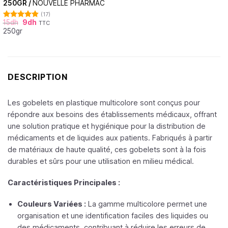
250GR /
NOUVELLE PHARMAC
(17)
15
dh
9
dh
TTC
Note
4.81
250gr
sur 5
DESCRIPTION
Les gobelets en plastique multicolore sont conçus pour
répondre aux besoins des établissements médicaux, offrant
une solution pratique et hygiénique pour la distribution de
médicaments et de liquides aux patients. Fabriqués à partir
de matériaux de haute qualité, ces gobelets sont à la fois
durables et sûrs pour une utilisation en milieu médical.
Caractéristiques Principales :
Couleurs Variées :
La gamme multicolore permet une
organisation et une identification faciles des liquides ou
des médicaments, contribuant à réduire les erreurs de