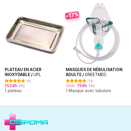
-17%
PLATEAU EN ACIER
MASQUES DE NÉBULISATION
INOXYDABLE /
UPL
ADULTE /
GREETMED
(9)
(13)
152
dh
18
dh
15
dh
TTC
TTC
Note
4.78
Note
4.85
1 plateau
1 Masque avec tubulure
sur 5
sur 5