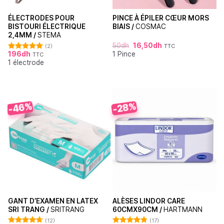
ÉLECTRODES POUR
PINCE À ÉPILER CŒUR MORS
BISTOURI ÉLECTRIQUE
BIAIS /
COSMAC
2,4MM /
STEMA
50
dh
16,50
dh
(2)
TTC
196
dh
1 Pince
TTC
Note
5.00
1 électrode
sur 5
-46%
-28%
GANT D’EXAMEN EN LATEX
ALÈSES LINDOR CARE
SRI TRANG /
SRITRANG
60CMX90CM /
HARTMANN
(12)
(17)