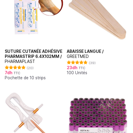
SUTURE CUTANÉE ADHÉSIVE
ABAISSE LANGUE /
PHARMASTRIP 6.4X102MM /
GREETMED
PHARMAPLAST
(39)
23
dh
(20)
TTC
Note
4.79
7
dh
100 Unités
sur 5
TTC
Note
4.90
Pochette de 10 strips
sur 5