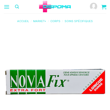
Passer
au
contenu
ACCUEIL
/
MARKET+
/
CORPS
/
SOINS SPÉCIFIQUES