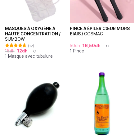
MASQUES À OXYGÈNE À
PINCE À ÉPILER CŒUR MORS
HAUTE CONCENTRATION /
BIAIS /
COSMAC
SUMBOW
50
dh
16,50
dh
(12)
TTC
16
dh
12
dh
1 Pince
TTC
Note
4.64
1 Masque avec tubulure
sur 5