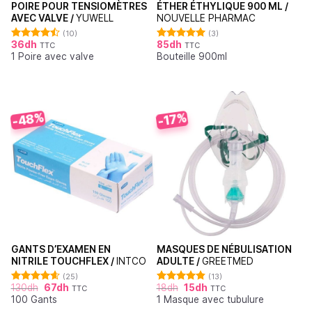
POIRE POUR TENSIOMÈTRES
ÉTHER ÉTHYLIQUE 900 ML /
AVEC VALVE /
YUWELL
NOUVELLE PHARMAC
(10)
(3)
36
dh
85
dh
TTC
TTC
Note
4.50
Note
5.00
1 Poire avec valve
Bouteille 900ml
sur 5
sur 5
-48%
-17%
GANTS D’EXAMEN EN
MASQUES DE NÉBULISATION
NITRILE TOUCHFLEX /
INTCO
ADULTE /
GREETMED
(25)
(13)
130
dh
67
dh
18
dh
15
dh
TTC
TTC
Note
4.60
Note
4.85
100 Gants
1 Masque avec tubulure
sur 5
sur 5