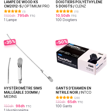
LAMPE DE WOOD KS
DOIGTIERS POLYÉTHYLÈNE
CM2012-S /
OPTIMIUM PRO
5 DOIGTS /
CLENZ
(1)
(11)
1100
dh
795
dh
10,50
dh
TTC
TTC
Note
5.00
Note
5.00
1 Lampe
100 Doigtiers
sur 5
sur 5
-50%
-35%
HYSTÉROMÈTRE SIMS
GANTS D’EXAMEN EN
MALLÉABLE 330MM /
NITRILE NOIR /
INTCO
MEDINS
(29)
130
dh
65
dh
TTC
Note
4.76
150
dh
98
dh
100 Gants
sur 5
TTC
1 Hystéromètre