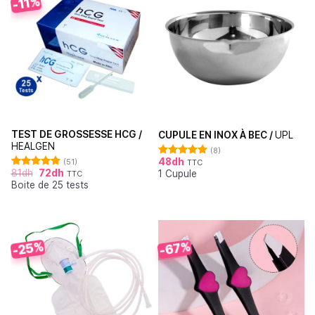
-11%
TEST DE GROSSESSE HCG /
CUPULE EN INOX À BEC /
UPL
HEALGEN
(8)
48
dh
(51)
TTC
Note
4.88
81
dh
72
dh
1 Cupule
sur 5
TTC
Note
4.88
Boite de 25 tests
sur 5
-25%
-67%