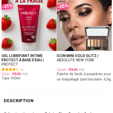
-25%
-31%
GEL LUBRIFIANT INTIME
ICON MINI GOLD GLITZ /
PROTECT À BASE D’EAU /
ABSOLUTE NEW YORK
PROTECT
132
dh
99
dh
(1)
TTC
70
dh
48
dh
Palette de fards à paupières pour
TTC
Note
Tube 100ml
4.00
sur
un maquillage spectaculaire. 4,8g
5
DESCRIPTION