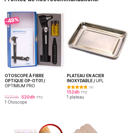
-49%
OTOSCOPE À FIBRE
PLATEAU EN ACIER
OPTIQUE OP-OT01 /
INOXYDABLE /
UPL
OPTIMIUM PRO
(9)
152
dh
TTC
Note
4.78
1020
dh
520
dh
1 plateau
sur 5
TTC
1 Otoscope