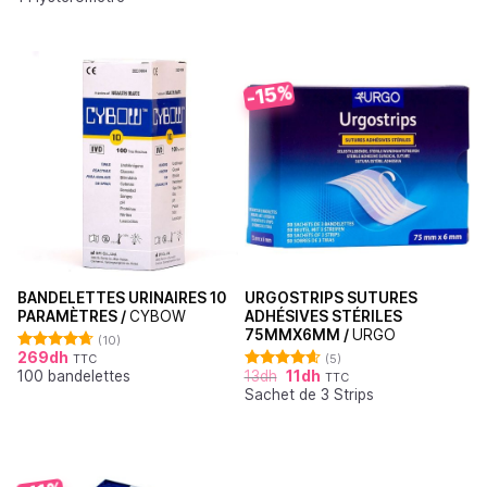
-15%
BANDELETTES URINAIRES 10
URGOSTRIPS SUTURES
PARAMÈTRES /
CYBOW
ADHÉSIVES STÉRILES
75MMX6MM /
URGO
(10)
269
dh
TTC
(5)
Note
4.70
100 bandelettes
13
dh
11
dh
sur 5
TTC
Note
4.60
Sachet de 3 Strips
sur 5