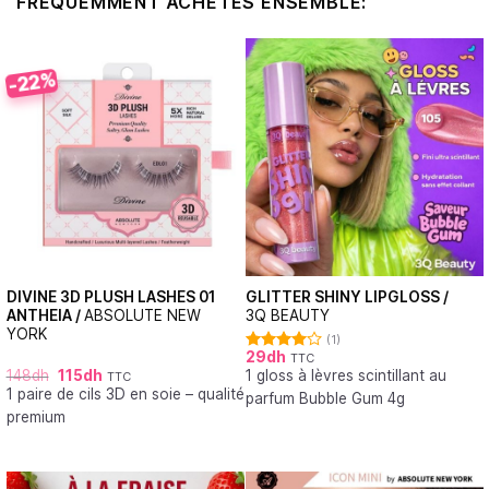
FRÉQUEMMENT ACHETÉS ENSEMBLE:
-22%
DIVINE 3D PLUSH LASHES 01
GLITTER SHINY LIPGLOSS /
ANTHEIA /
ABSOLUTE NEW
3Q BEAUTY
YORK
(1)
29
dh
TTC
Note
148
dh
115
dh
1 gloss à lèvres scintillant au
4.00
sur
TTC
5
1 paire de cils 3D en soie – qualité
parfum Bubble Gum 4g
premium