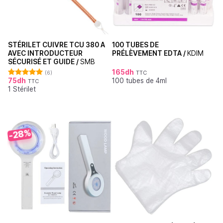
STÉRILET CUIVRE TCU 380 A
100 TUBES DE
AVEC INTRODUCTEUR
PRÉLÈVEMENT EDTA /
KDIM
SÉCURISÉ ET GUIDE /
SMB
165
dh
(6)
TTC
75
dh
100 tubes de 4ml
TTC
Note
5.00
1 Stérilet
sur 5
-28%