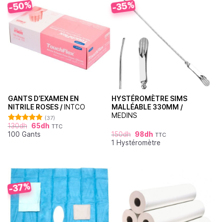
-50%
-35%
GANTS D’EXAMEN EN
HYSTÉROMÈTRE SIMS
NITRILE ROSES /
INTCO
MALLÉABLE 330MM /
MEDINS
(37)
130
dh
65
dh
TTC
Note
4.86
100 Gants
150
dh
98
dh
sur 5
TTC
1 Hystéromètre
-37%