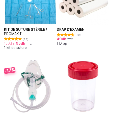
KIT DE SUTURE STÉRILE /
DRAP D’EXAMEN
PROMAKIT
(30)
49
dh
(25)
TTC
Note
4.62
150
dh
95
dh
1 Drap
sur 5
TTC
Note
4.92
1 kit de suture
sur 5
-17%