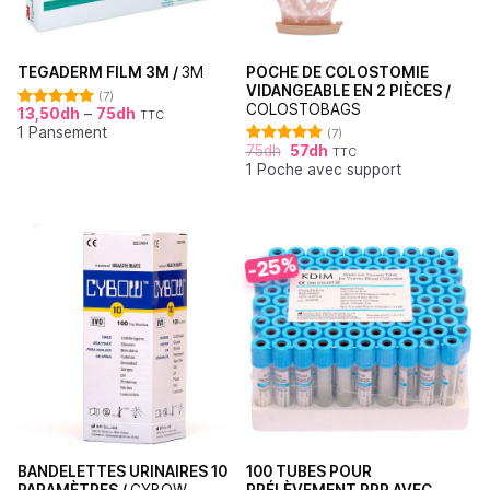
POCHE DE COLOSTOMIE
TEGADERM FILM 3M /
3M
VIDANGEABLE EN 2 PIÈCES /
(7)
COLOSTOBAGS
13,50
dh
–
75
dh
TTC
Note
5.00
1 Pansement
sur 5
(7)
75
dh
57
dh
TTC
Note
5.00
1 Poche avec support
sur 5
-25%
BANDELETTES URINAIRES 10
100 TUBES POUR