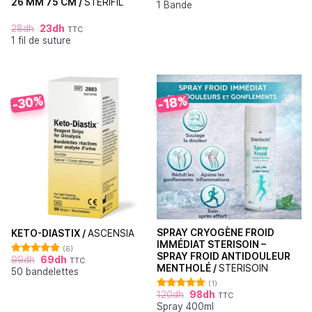
26 MM 75 CM /
STERIFIL
1 Bande
sur 5
28
dh
23
dh
TTC
1 fil de suture
-30%
-18%
SPRAY CRYOGÈNE FROID
KETO-DIASTIX /
ASCENSIA
IMMÉDIAT STERISOIN –
(6)
SPRAY FROID ANTIDOULEUR
99
dh
69
dh
TTC
Note
5.00
MENTHOLÉ /
STERISOIN
50 bandelettes
sur 5
(1)
120
dh
98
dh
TTC
Note
5.00
Spray 400ml
sur 5