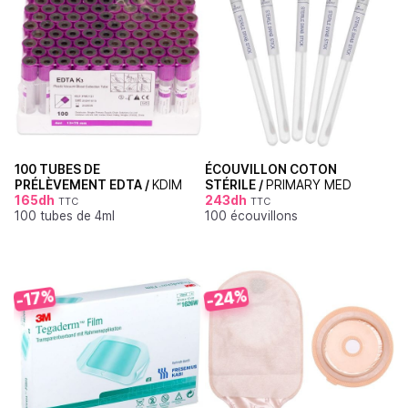
100 TUBES DE
ÉCOUVILLON COTON
PRÉLÈVEMENT EDTA /
KDIM
STÉRILE /
PRIMARY MED
165
dh
243
dh
TTC
TTC
100 tubes de 4ml
100 écouvillons
-24%
-17%