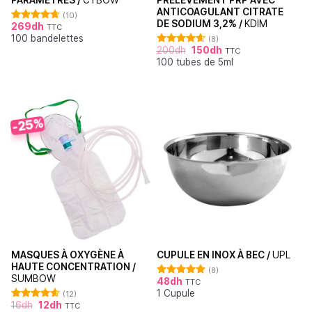
PARAMÈTRES /
CYBOW
PRÉLÈVEMENT PRP AVEC
ANTICOAGULANT CITRATE
(10)
DE SODIUM 3,2% /
KDIM
269
dh
TTC
Note
4.70
100 bandelettes
sur 5
(8)
200
dh
150
dh
TTC
Note
4.63
100 tubes de 5ml
sur 5
-25%
MASQUES À OXYGÈNE À
CUPULE EN INOX À BEC /
UPL
HAUTE CONCENTRATION /
(8)
SUMBOW
48
dh
TTC
Note
4.88
1 Cupule
sur 5
(12)
16
dh
12
dh
TTC
Note
4.64