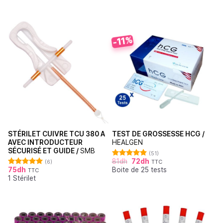
-11%
STÉRILET CUIVRE TCU 380 A
TEST DE GROSSESSE HCG /
AVEC INTRODUCTEUR
HEALGEN
SÉCURISÉ ET GUIDE /
SMB
(51)
81
dh
72
dh
(6)
TTC
Note
4.88
75
dh
Boite de 25 tests
sur 5
TTC
Note
5.00
1 Stérilet
sur 5