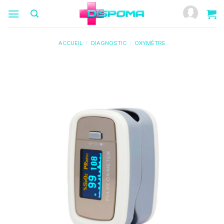
Passer
au
contenu
ACCUEIL
/
DIAGNOSTIC
/
OXYMÈTRE