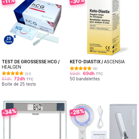
-30%
-11%
TEST DE GROSSESSE HCG /
KETO-DIASTIX /
ASCENSIA
HEALGEN
(6)
99
dh
69
dh
(51)
TTC
Note
5.00
81
dh
72
dh
50 bandelettes
sur 5
TTC
Note
4.88
Boite de 25 tests
sur 5
-34%
-28%