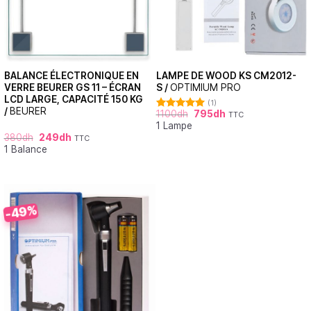
BALANCE ÉLECTRONIQUE EN
LAMPE DE WOOD KS CM2012-
VERRE BEURER GS 11 – ÉCRAN
S /
OPTIMIUM PRO
LCD LARGE, CAPACITÉ 150 KG
(1)
/
BEURER
1100
dh
795
dh
TTC
Note
5.00
1 Lampe
sur 5
380
dh
249
dh
TTC
1 Balance
-49%