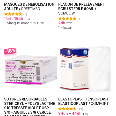
MASQUES DE NÉBULISATION
FLACON DE PRÉLÈVEMENT
ADULTE /
GREETMED
ECBU STÉRILE 60ML /
SUMBOW
(13)
18
dh
15
dh
TTC
(13)
Note
4.85
1 Masque avec tubulure
2
dh
sur 5
TTC
Note
4.92
1 Flacon
sur 5
-18%
SUTURES RÉSORBABLES
ELASTOPLAST TENSOPLAST
STERICRYL – POLYGLACTINE
ELASTICOPLAST /
COMFORT
910 TRESSÉE VIOLET USP
(22)
3/0 – AIGUILLE 3/8 CERCLE
34
dh
–
44
dh
TTC
Note
4.64