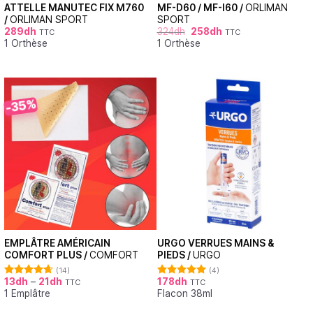
ATTELLE MANUTEC FIX M760
MF-D60 / MF-I60 /
ORLIMAN
/
ORLIMAN SPORT
SPORT
289
dh
324
dh
258
dh
TTC
TTC
1 Orthèse
1 Orthèse
-35%
EMPLÂTRE AMÉRICAIN
URGO VERRUES MAINS &
COMFORT PLUS /
COMFORT
PIEDS /
URGO
(14)
(4)
13
dh
–
21
dh
178
dh
TTC
TTC
Note
4.71
Note
5.00
1 Emplâtre
Flacon 38ml
sur 5
sur 5