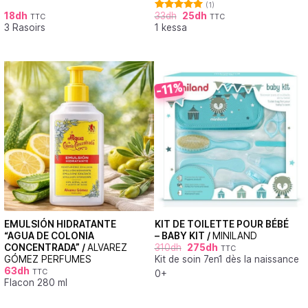
(1)
18
dh
33
dh
25
dh
TTC
TTC
Note
5.00
3 Rasoirs
1 kessa
sur 5
-11%
EMULSIÓN HIDRATANTE
KIT DE TOILETTE POUR BÉBÉ
“AGUA DE COLONIA
– BABY KIT /
MINILAND
CONCENTRADA” /
ALVAREZ
310
dh
275
dh
TTC
GÓMEZ PERFUMES
Kit de soin 7en1 dès la naissance
63
dh
TTC
0+
Flacon 280 ml