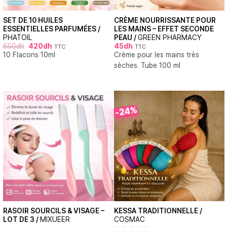
SET DE 10 HUILES
CRÈME NOURRISSANTE POUR
ESSENTIELLES PARFUMÉES /
LES MAINS – EFFET SECONDE
PHATOIL
PEAU /
GREEN PHARMACY
650
dh
420
dh
45
dh
TTC
TTC
10 Flacons 10ml
Crème pour les mains très
sèches. Tube 100 ml
-24%
RASOIR SOURCILS & VISAGE –
KESSA TRADITIONNELLE /
LOT DE 3 /
MIXUEER
COSMAC