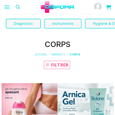
Passer
au
contenu
Diagnostic
Instruments
Hygiène & D
CORPS
ACCUEIL
/
MARKET+
/
CORPS
FILTRER