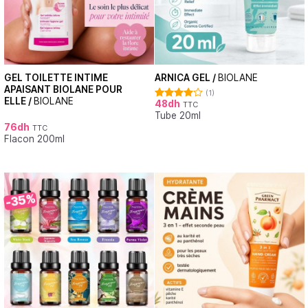
GEL TOILETTE INTIME
ARNICA GEL /
BIOLANE
APAISANT BIOLANE POUR
(1)
ELLE /
BIOLANE
48
dh
TTC
Note
Tube 20ml
4.00
sur
5
76
dh
TTC
Flacon 200ml
-35%