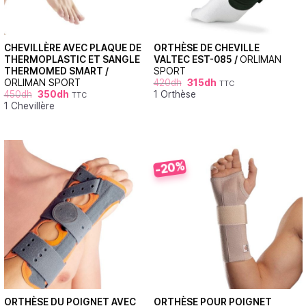
CHEVILLÈRE AVEC PLAQUE DE
ORTHÈSE DE CHEVILLE
THERMOPLASTIC ET SANGLE
VALTEC EST-085 /
ORLIMAN
THERMOMED SMART /
SPORT
ORLIMAN SPORT
420
dh
315
dh
TTC
450
dh
350
dh
1 Orthèse
TTC
1 Chevillère
-20%
ORTHÈSE DU POIGNET AVEC
ORTHÈSE POUR POIGNET