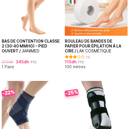
BAS DE CONTENTION CLASSE
ROULEAU DE BANDES DE
2 (30-40 MMHG) – PIED
PAPIER POUR ÉPILATION À LA
OUVERT /
JIANIMED
CIRE /
LAK COSMÉTIQUE
(1)
370
dh
345
dh
115
dh
TTC
TTC
Note
1 Paire
100 mètres
3.00
sur 5
-25%
-22%