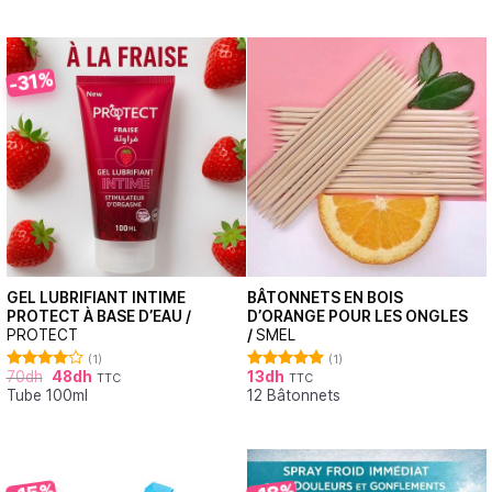
-31%
GEL LUBRIFIANT INTIME
BÂTONNETS EN BOIS
PROTECT À BASE D’EAU /
D’ORANGE POUR LES ONGLES
PROTECT
/
SMEL
(1)
(1)
70
dh
48
dh
13
dh
TTC
TTC
Note
Note
5.00
Tube 100ml
12 Bâtonnets
4.00
sur
sur 5
5