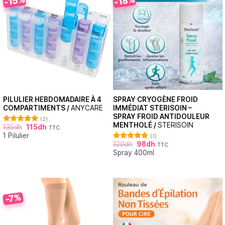
-15%
-18%
PILULIER HEBDOMADAIRE À 4
SPRAY CRYOGÈNE FROID
COMPARTIMENTS /
ANYCARE
IMMÉDIAT STERISOIN –
SPRAY FROID ANTIDOULEUR
(2)
MENTHOLÉ /
STERISOIN
135
dh
115
dh
TTC
Note
5.00
1 Pilulier
sur 5
(1)
120
dh
98
dh
TTC
Note
5.00
Spray 400ml
sur 5
-7%