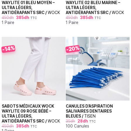
WAYLITE 01 BLEU MOYEN –
WAYLITE 02 BLEU MARINE –
ULTRA LÉGERS,
ULTRA LÉGERS,
ANTIDÉRAPANTS SRC /
WOCK
ANTIDÉRAPANTS SRC /
WOCK
450
dh
385
dh
450
dh
385
dh
TTC
TTC
1 Paire
1 Paire
-20%
-14%
SABOTS MÉDICAUX WOCK
CANULES D’ASPIRATION
WAYLITE 09 ROSE BÉBÉ –
SALIVAIRES DENTAIRES
ULTRA LÉGERS,
BLEUES /
TISEN
ANTIDÉRAPANTS SRC /
WOCK
35
dh
28
dh
TTC
450
dh
385
dh
100 Canules
TTC