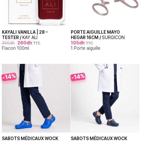
KAYALI VANILLA | 28 –
PORTE AIGUILLE MAYO
TESTER /
KAY ALI
HEGAR 16CM /
SURGICON
350
dh
260
dh
105
dh
TTC
TTC
Flacon 100ml
1 Porte aiguille
-14%
-14%
SABOTS MÉDICAUX WOCK
SABOTS MÉDICAUX WOCK