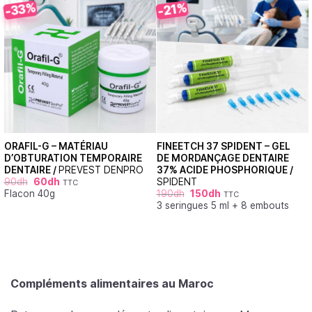
-33%
-21%
ORAFIL-G – MATÉRIAU
FINEETCH 37 SPIDENT – GEL
D’OBTURATION TEMPORAIRE
DE MORDANÇAGE DENTAIRE
DENTAIRE /
PREVEST DENPRO
37% ACIDE PHOSPHORIQUE /
90
dh
60
dh
SPIDENT
TTC
Flacon 40g
190
dh
150
dh
TTC
3 seringues 5 ml + 8 embouts
Compléments alimentaires au Maroc