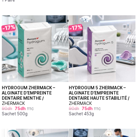
1 Paire
-17%
-17%
HYDROGUM ZHERMACK –
HYDROGUM 5 ZHERMACK –
ALGINATE D’EMPREINTE
ALGINATE D’EMPREINTE
DENTAIRE MENTHE /
DENTAIRE HAUTE STABILITÉ /
ZHERMACK
ZHERMACK
90
dh
75
dh
90
dh
75
dh
TTC
TTC
Sachet 500g
Sachet 453g