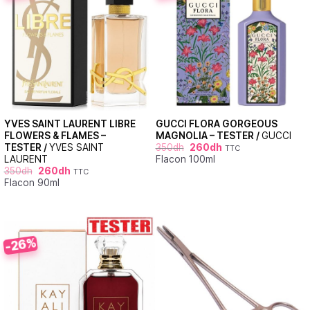
YVES SAINT LAURENT LIBRE
GUCCI FLORA GORGEOUS
FLOWERS & FLAMES –
MAGNOLIA – TESTER /
GUCCI
TESTER /
YVES SAINT
350
dh
260
dh
TTC
LAURENT
Flacon 100ml
350
dh
260
dh
TTC
Flacon 90ml
-26%