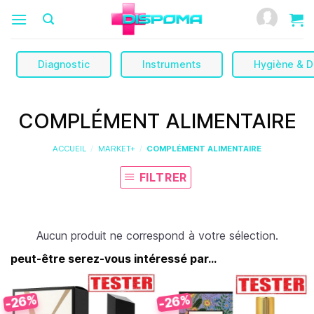
Passer
au
contenu
Diagnostic
Instruments
Hygiène & D
COMPLÉMENT ALIMENTAIRE
ACCUEIL
/
MARKET+
/
COMPLÉMENT ALIMENTAIRE
FILTRER
Aucun produit ne correspond à votre sélection.
peut-être serez-vous intéressé par...
-26%
-26%