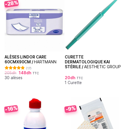
-28%
ALÈSES LINDOR CARE
CURETTE
60CMX90CM /
HARTMANN
DERMATOLOGIQUE KAI
STÉRILE /
AESTHETIC GROUP
(17)
205
dh
148
dh
TTC
Note
4.76
30 alèses
20
dh
sur 5
TTC
1 Curette
-16%
-9%