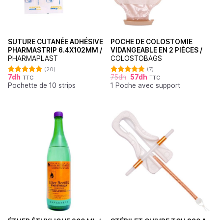
SUTURE CUTANÉE ADHÉSIVE
POCHE DE COLOSTOMIE
PHARMASTRIP 6.4X102MM /
VIDANGEABLE EN 2 PIÈCES /
PHARMAPLAST
COLOSTOBAGS
(20)
(7)
7
dh
75
dh
57
dh
TTC
TTC
Note
4.90
Note
5.00
Pochette de 10 strips
1 Poche avec support
sur 5
sur 5