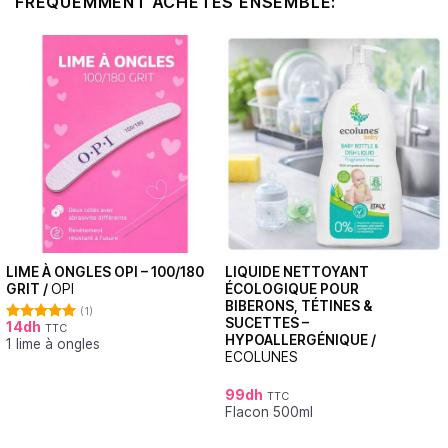
FRÉQUEMMENT ACHETÉS ENSEMBLE:
LIME À ONGLES OPI – 100/180
LIQUIDE NETTOYANT
GRIT /
OPI
ÉCOLOGIQUE POUR
BIBERONS, TÉTINES &
(1)
SUCETTES –
14
dh
TTC
Note
5.00
HYPOALLERGÉNIQUE /
1 lime à ongles
sur 5
ECOLUNES
99
dh
TTC
Flacon 500ml