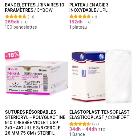
BANDELETTES URINAIRES 10
PLATEAU EN ACIER
PARAMÈTRES /
CYBOW
INOXYDABLE /
UPL
(10)
(9)
269
dh
152
dh
TTC
TTC
Note
4.70
Note
4.78
100 bandelettes
1 plateau
sur 5
sur 5
-18%
SUTURES RÉSORBABLES
ELASTOPLAST TENSOPLAST
STERICRYL – POLYGLACTINE
ELASTICOPLAST /
COMFORT
910 TRESSÉE VIOLET USP
(22)
3/0 – AIGUILLE 3/8 CERCLE
34
dh
–
44
dh
TTC
Note
4.64
26 MM 75 CM /
STERIFIL
1 Bande
sur 5