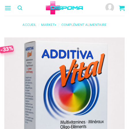
Passer
au
contenu
ACCUEIL
/
MARKET+
/
COMPLÉMENT ALIMENTAIRE
-33%