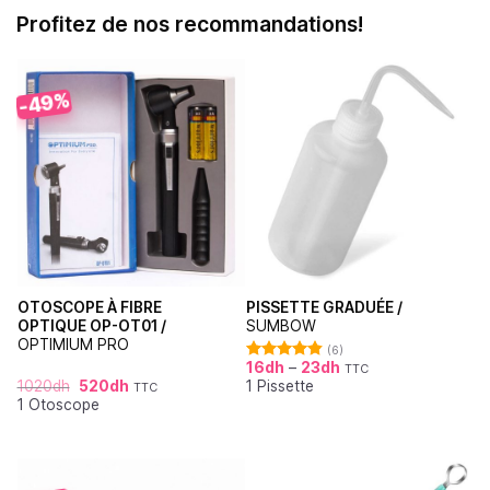
Profitez de nos recommandations!
-49%
OTOSCOPE À FIBRE
PISSETTE GRADUÉE /
OPTIQUE OP-OT01 /
SUMBOW
OPTIMIUM PRO
(6)
16
dh
–
23
dh
TTC
Note
4.83
1020
dh
520
dh
1 Pissette
sur 5
TTC
1 Otoscope