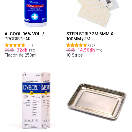
ALCOOL 96% VOL. /
STERI STRIP 3M 6MM X
PRODISPHAR
100MM /
3M
(44)
(20)
38
dh
32
dh
16
dh
14,50
dh
TTC
TTC
Note
4.77
Note
4.95
Flacon de 250ml
10 Strips
sur 5
sur 5