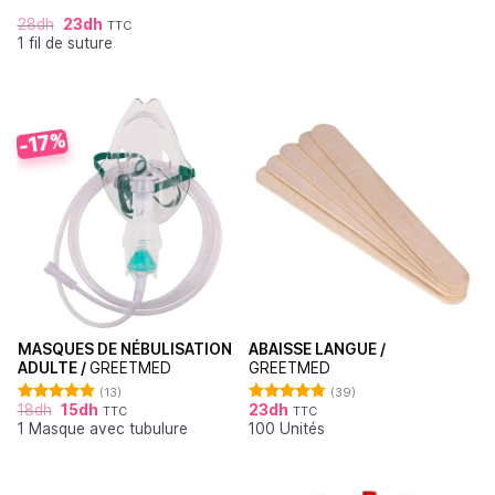
28
dh
23
dh
TTC
1 fil de suture
-17%
MASQUES DE NÉBULISATION
ABAISSE LANGUE /
ADULTE /
GREETMED
GREETMED
(13)
(39)
18
dh
15
dh
23
dh
TTC
TTC
Note
4.85
Note
4.79
1 Masque avec tubulure
100 Unités
sur 5
sur 5