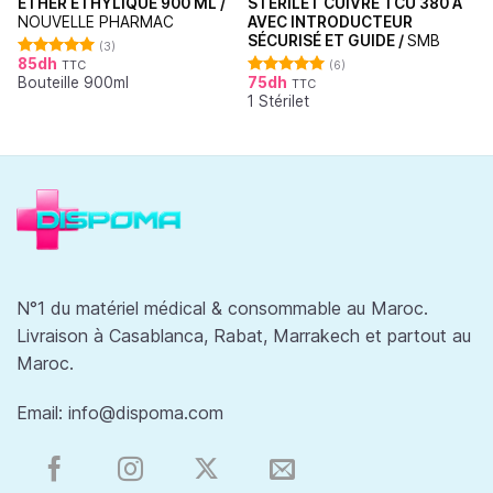
ÉTHER ÉTHYLIQUE 900 ML /
STÉRILET CUIVRE TCU 380 A
NOUVELLE PHARMAC
AVEC INTRODUCTEUR
SÉCURISÉ ET GUIDE /
SMB
(3)
85
dh
TTC
(6)
Note
5.00
Bouteille 900ml
75
dh
sur 5
TTC
Note
5.00
1 Stérilet
sur 5
N°1 du matériel médical & consommable au Maroc.
Livraison à Casablanca, Rabat, Marrakech et partout au
Maroc.
Email:
info@dispoma.com