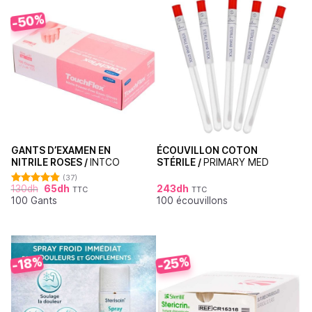
-50%
GANTS D’EXAMEN EN
ÉCOUVILLON COTON
NITRILE ROSES /
INTCO
STÉRILE /
PRIMARY MED
(37)
130
dh
65
dh
243
dh
TTC
TTC
Note
4.86
100 Gants
100 écouvillons
sur 5
-25%
-18%