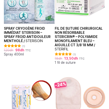
SPRAY CRYOGÈNE FROID
FIL DE SUTURE CHIRURGICAL
IMMÉDIAT STERISOIN –
NON RÉSORBABLE
SPRAY FROID ANTIDOULEUR
STERICRIN® – POLYAMIDE
MENTHOLÉ /
STERISOIN
MONOFILAMENT BLEU –
AIGUILLE CT 3/8 18 MM /
(1)
STERIFIL
120
dh
98
dh
TTC
Note
5.00
Spray 400ml
sur 5
(1)
18
dh
13,50
dh
TTC
Note
5.00
1 fil de suture
sur 5
-24%