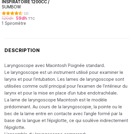
INSPIRATOIRE 1200CC /
SUMBOW
(2)
120
dh
59
dh
TTC
Note
4.50
1 Spiromètre
sur 5
DESCRIPTION
Laryngoscope avec Macintosh Poignée standard.
Le laryngoscope est un instrument utilisé pour examiner le
larynx et pour l’intubation. Les lames de laryngoscope sont
utilisées comme outil principal pour l’examen de l’intérieur du
larynx et pour la mise en place d’un tube endotrachéale.
La lame de laryngoscope Macintosh est le modèle
prédominant. Au cours de la laryngoscopie, la pointe ou le
bec de la lame entre en contacte avec l’angle formé par la
base de la langue et l’épiglotte, ce qui soulève indirectement
l’épiglotte.