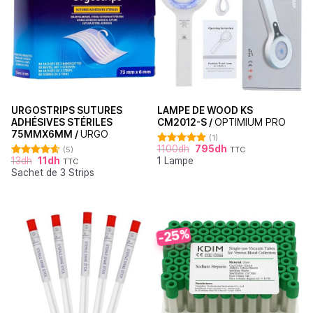
URGOSTRIPS SUTURES
LAMPE DE WOOD KS
ADHÉSIVES STÉRILES
CM2012-S /
OPTIMIUM PRO
75MMX6MM /
URGO
(1)
1100
dh
795
dh
(5)
TTC
Note
5.00
13
dh
11
dh
1 Lampe
sur 5
TTC
Note
4.60
Sachet de 3 Strips
sur 5
-25%