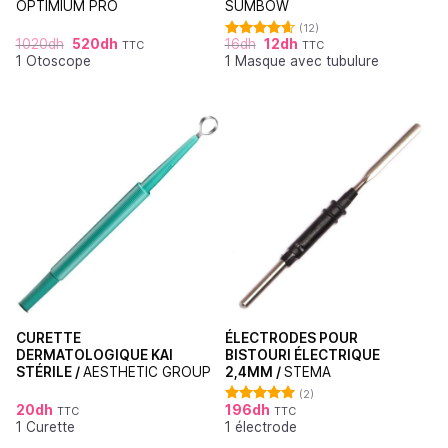
OPTIMIUM PRO
SUMBOW
(12)
1020
dh
520
dh
16
dh
12
dh
TTC
TTC
Note
4.64
1 Otoscope
1 Masque avec tubulure
sur 5
CURETTE
ÉLECTRODES POUR
DERMATOLOGIQUE KAI
BISTOURI ÉLECTRIQUE
STÉRILE /
AESTHETIC GROUP
2,4MM /
STEMA
(2)
20
dh
196
dh
TTC
TTC
Note
5.00
1 Curette
1 électrode
sur 5