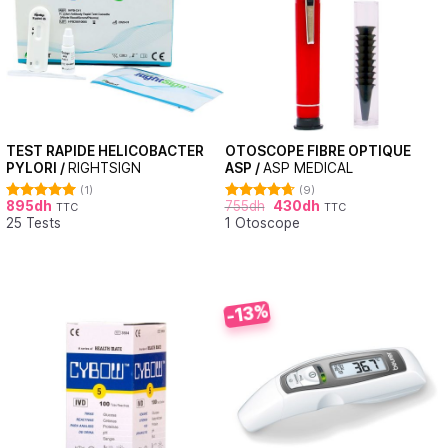
TEST RAPIDE HELICOBACTER
OTOSCOPE FIBRE OPTIQUE
PYLORI /
RIGHTSIGN
ASP /
ASP MEDICAL
(1)
(9)
895
dh
755
dh
430
dh
TTC
TTC
Note
5.00
Note
4.67
25 Tests
1 Otoscope
sur 5
sur 5
-13%