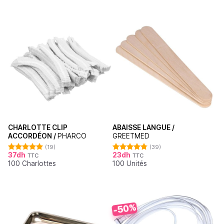
CHARLOTTE CLIP
ABAISSE LANGUE /
ACCORDÉON /
PHARCO
GREETMED
(19)
(39)
37
dh
23
dh
TTC
TTC
Note
4.95
Note
4.79
100 Charlottes
100 Unités
sur 5
sur 5
-50%