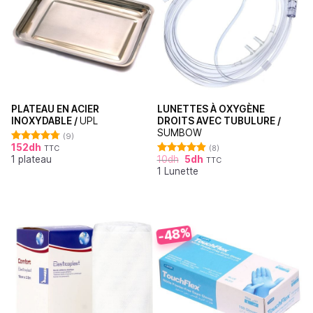
PLATEAU EN ACIER
LUNETTES À OXYGÈNE
INOXYDABLE /
UPL
DROITS AVEC TUBULURE /
SUMBOW
(9)
152
dh
TTC
(8)
Note
4.78
1 plateau
10
dh
5
dh
sur 5
TTC
Note
4.88
1 Lunette
sur 5
-48%