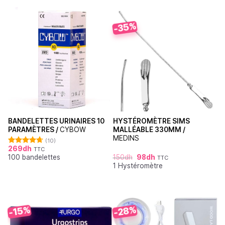
-35%
BANDELETTES URINAIRES 10
HYSTÉROMÈTRE SIMS
PARAMÈTRES /
CYBOW
MALLÉABLE 330MM /
MEDINS
(10)
269
dh
TTC
Note
4.70
100 bandelettes
150
dh
98
dh
sur 5
TTC
1 Hystéromètre
-28%
-15%