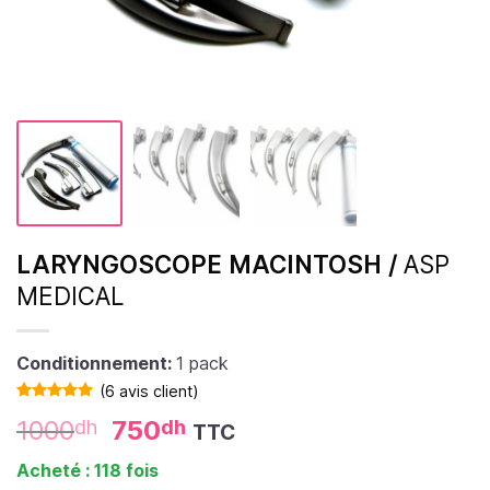
LARYNGOSCOPE MACINTOSH /
ASP
MEDICAL
Conditionnement:
1 pack
(
6
avis client)
Noté
6
5.00
1000
750
dh
dh
TTC
sur 5 basé
sur
notations
Acheté : 118 fois
client