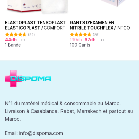
ELASTOPLAST TENSOPLAST
GANTS D’EXAMEN EN
ELASTICOPLAST /
COMFORT
NITRILE TOUCHFLEX /
INTCO
(22)
(25)
44
dh
130
dh
67
dh
TTC
TTC
Note
4.64
Note
4.60
1 Bande
100 Gants
sur 5
sur 5
N°1 du matériel médical & consommable au Maroc.
Livraison à Casablanca, Rabat, Marrakech et partout au
Maroc.
Email:
info@dispoma.com