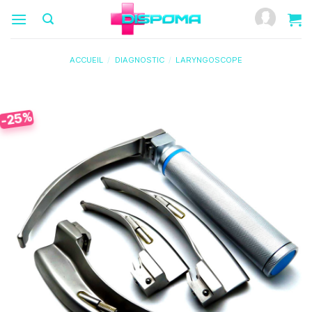
Passer
au
contenu
ACCUEIL
/
DIAGNOSTIC
/
LARYNGOSCOPE
-25%