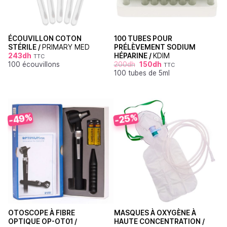
ÉCOUVILLON COTON
100 TUBES POUR
STÉRILE /
PRIMARY MED
PRÉLÈVEMENT SODIUM
243
dh
HÉPARINE /
KDIM
TTC
100 écouvillons
200
dh
150
dh
TTC
100 tubes de 5ml
-49%
-25%
OTOSCOPE À FIBRE
MASQUES À OXYGÈNE À
OPTIQUE OP-OT01 /
HAUTE CONCENTRATION /