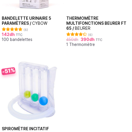
BANDELETTE URINAIRE 5
THERMOMÈTRE
PARAMÈTRES /
CYBOW
MULTIFONCTIONS BEURER FT
65 /
BEURER
(6)
142
dh
TTC
(6)
Note
5.00
100 bandelettes
450
dh
390
dh
sur 5
TTC
Note
4.33
1 Thermomètre
sur 5
-51%
SPIROMÈTRE INCITATIF