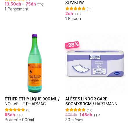
SUMBOW
13,50
dh
–
75
dh
TTC
Note
5.00
1 Pansement
sur 5
(13)
2
dh
TTC
Note
4.92
1 Flacon
sur 5
-28%
ÉTHER ÉTHYLIQUE 900 ML /
ALÈSES LINDOR CARE
NOUVELLE PHARMAC
60CMX90CM /
HARTMANN
(3)
(17)
85
dh
205
dh
148
dh
TTC
TTC
Note
5.00
Note
4.76
Bouteille 900ml
30 alèses
sur 5
sur 5