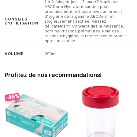
1 à 2 fois par jour – 7 jours/7 Appliquez
ABCDerm Hydratant sur une peau
préalablement nettoyée avec un produit
d’hygiène de la gamme ABCDerm et
CONSEILS
soigneusement séchée. Massez
D'UTILISATION
délicatement. Convient dès la naissance,
hors nourrissons prématurés. Pour des
raisons d’hygiène, refermez bien le produit
après utilisation.
VOLUME
200ml
Profitez de nos recommandations!
-46%