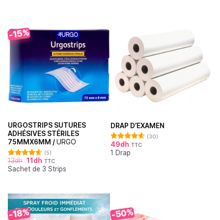
-15%
URGOSTRIPS SUTURES
DRAP D’EXAMEN
ADHÉSIVES STÉRILES
(30)
75MMX6MM /
URGO
49
dh
TTC
Note
4.62
1 Drap
sur 5
(5)
13
dh
11
dh
TTC
Note
4.60
Sachet de 3 Strips
sur 5
-50%
-18%