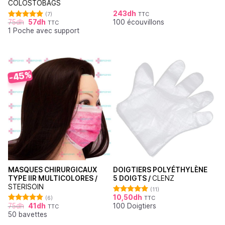
COLOSTOBAGS
243
dh
(7)
TTC
75
dh
57
dh
100 écouvillons
TTC
Note
5.00
1 Poche avec support
sur 5
-45%
MASQUES CHIRURGICAUX
DOIGTIERS POLYÉTHYLÈNE
TYPE IIR MULTICOLORES /
5 DOIGTS /
CLENZ
STERISOIN
(11)
10,50
dh
(6)
TTC
Note
5.00
75
dh
41
dh
100 Doigtiers
sur 5
TTC
Note
4.83
50 bavettes
sur 5