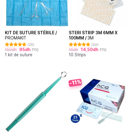
KIT DE SUTURE STÉRILE /
STERI STRIP 3M 6MM X
PROMAKIT
100MM /
3M
(25)
(20)
150
dh
95
dh
16
dh
14,50
dh
TTC
TTC
Note
4.92
Note
4.95
1 kit de suture
10 Strips
sur 5
sur 5
-11%