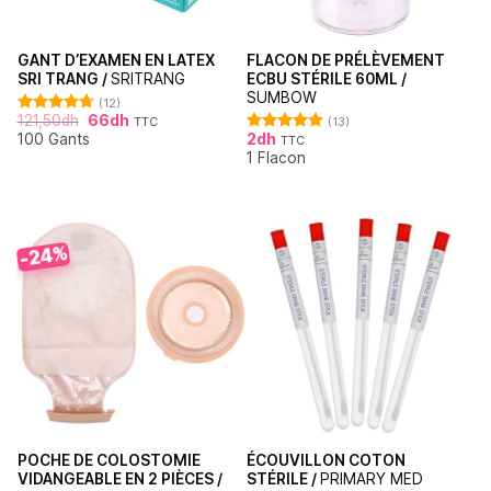
GANT D’EXAMEN EN LATEX
FLACON DE PRÉLÈVEMENT
SRI TRANG /
SRITRANG
ECBU STÉRILE 60ML /
SUMBOW
(12)
121,50
dh
66
dh
TTC
(13)
Note
4.67
100 Gants
2
dh
sur 5
TTC
Note
4.92
1 Flacon
sur 5
-24%
POCHE DE COLOSTOMIE
ÉCOUVILLON COTON
VIDANGEABLE EN 2 PIÈCES /
STÉRILE /
PRIMARY MED