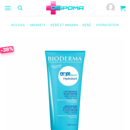
Passer
au
contenu
ACCUEIL
/
MARKET+
/
BÉBÉ ET MAMAN
/
BÉBÉ
/
HYDRATATION
-38%