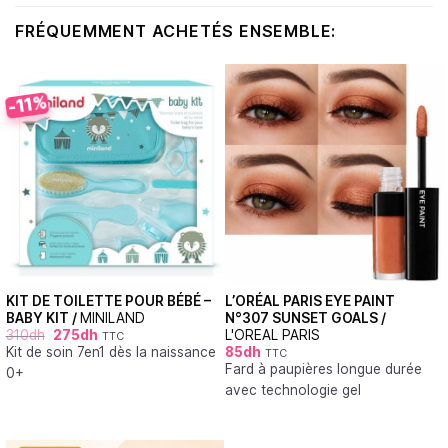
FRÉQUEMMENT ACHETÉS ENSEMBLE:
-11%
KIT DE TOILETTE POUR BÉBÉ –
L’ORÉAL PARIS EYE PAINT
BABY KIT /
MINILAND
N°307 SUNSET GOALS /
310
dh
275
dh
L'OREAL PARIS
TTC
Kit de soin 7en1 dès la naissance
85
dh
TTC
Fard à paupières longue durée
0+
avec technologie gel