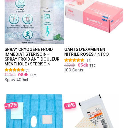
SPRAY CRYOGÈNE FROID
GANTS D’EXAMEN EN
IMMÉDIAT STERISOIN –
NITRILE ROSES /
INTCO
SPRAY FROID ANTIDOULEUR
(37)
MENTHOLÉ /
STERISOIN
130
dh
65
dh
TTC
Note
4.86
100 Gants
sur 5
(1)
120
dh
98
dh
TTC
Note
5.00
Spray 400ml
sur 5
-37%
-9%