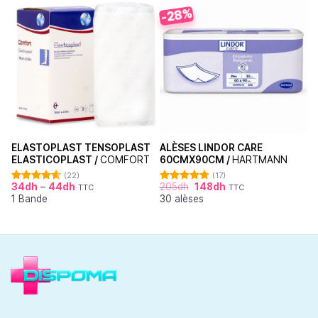
-28%
ELASTOPLAST TENSOPLAST
ALÈSES LINDOR CARE
ELASTICOPLAST /
COMFORT
60CMX90CM /
HARTMANN
(22)
(17)
34
dh
–
44
dh
205
dh
148
dh
TTC
TTC
Note
4.64
Note
4.76
1 Bande
30 alèses
sur 5
sur 5