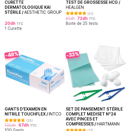
CURETTE
TEST DE GROSSESSE HCG /
DERMATOLOGIQUE KAI
HEALGEN
STÉRILE /
AESTHETIC GROUP
(51)
81
dh
72
dh
TTC
Note
4.88
20
dh
Boite de 25 tests
sur 5
TTC
1 Curette
-48%
-33%
GANTS D’EXAMEN EN
SET DE PANSEMENT STÉRILE
NITRILE TOUCHFLEX /
INTCO
COMPLET MEDISET N°24
AVEC PINCES ET
(25)
COMPRESSES /
HARTMANN
130
dh
67
dh
TTC
Note
4.60
100 Gants
sur 5
(17)