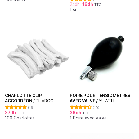
24
dh
16
dh
TTC
Note
4.71
1 set
sur 5
CHARLOTTE CLIP
POIRE POUR TENSIOMÈTRES
ACCORDÉON /
PHARCO
AVEC VALVE /
YUWELL
(19)
(10)
37
dh
36
dh
TTC
TTC
Note
4.95
Note
4.50
100 Charlottes
1 Poire avec valve
sur 5
sur 5