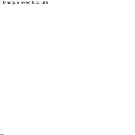
sur 5
1 Masque avec tubulure