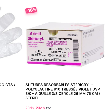
-18%
DOIGTS /
SUTURES RÉSORBABLES STERICRYL –
POLYGLACTINE 910 TRESSÉE VIOLET USP
3/0 – AIGUILLE 3/8 CERCLE 26 MM 75 CM /
STERIFIL
28
dh
23
dh
TTC