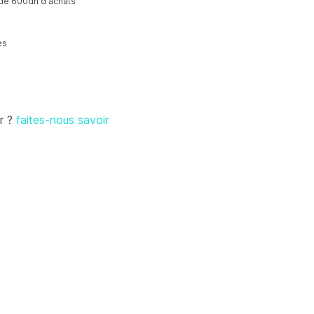
r de 600dh d'achats
es
r ?
faites-nous savoir