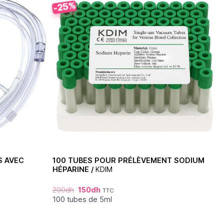
-25%
S AVEC
100 TUBES POUR PRÉLÈVEMENT SODIUM
HÉPARINE /
KDIM
200
dh
150
dh
TTC
100 tubes de 5ml