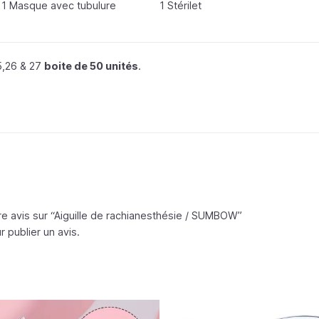
sur 5
sur 5
1 Masque avec tubulure
1 Stérilet
5,26 & 27
boite de 50 unités
.
 avis sur “Aiguille de rachianesthésie /
SUMBOW
”
 publier un avis.