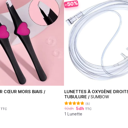
-50%
ER CŒUR MORS BIAIS /
LUNETTES À OXYGÈNE DROIT
TUBULURE /
SUMBOW
(8)
10
dh
5
dh
TTC
TTC
Note
4.88
sur 5
1 Lunette