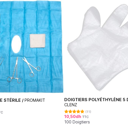
DOIGTIERS POLYÉTHYLÈNE 5 
E STÉRILE /
PROMAKIT
CLENZ
(11)
TC
10,50
dh
TTC
Note
5.00
sur 5
100 Doigtiers