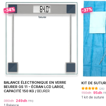
-34%
-37%
BALANCE ÉLECTRONIQUE EN VERRE
KIT DE SUTUR
BEURER GS 11 – ÉCRAN LCD LARGE,
(25)
CAPACITÉ 150 KG /
BEURER
150
dh
95
dh
T
Note
4.92
sur 5
1 kit de suture
380
dh
249
dh
TTC
1 Balance