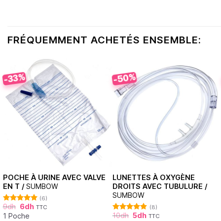
FRÉQUEMMENT ACHETÉS ENSEMBLE:
-50%
-33%
POCHE À URINE AVEC VALVE
LUNETTES À OXYGÈNE
EN T /
SUMBOW
DROITS AVEC TUBULURE /
SUMBOW
(6)
9
dh
6
dh
TTC
(8)
Note
5.00
10
dh
5
dh
sur 5
1 Poche
TTC
Note
4.88