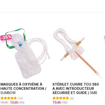
-25%
MASQUES À OXYGÈNE À
STÉRILET CUIVRE TCU 380
HAUTE CONCENTRATION /
A AVEC INTRODUCTEUR
SUMBOW
SÉCURISÉ ET GUIDE /
SMB
(12)
(6)
16
dh
12
dh
75
dh
TTC
TTC
Note
4.64
Note
5.00