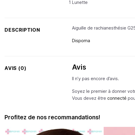
sur 5
1 Lunette
Aiguille de rachianesthésie G2
DESCRIPTION
Dispoma
Avis
AVIS (0)
Il n’y pas encore d’avis.
Soyez le premier à donner votre
Vous devez être
connecté
pour
Profitez de nos recommandations!