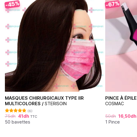
-45%
-67%
MASQUES CHIRURGICAUX TYPE IIR
PINCE À ÉPIL
MULTICOLORES /
STERISOIN
COSMAC
(6)
75
dh
41
dh
50
dh
16,50
dh
TTC
Note
4.83
sur 5
50 bavettes
1 Pince