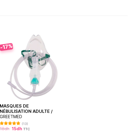
-17%
MASQUES DE
NÉBULISATION ADULTE /
GREETMED
(13)
18
dh
15
dh
TTC
Note
4.85