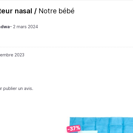
teur nasal /
Notre bébé
Fadwa
–
2 mars 2024
cembre 2023
 publier un avis.
-37%