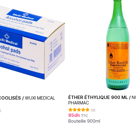
ÉTHER ÉTHYLIQUE 900 ML /
N
OOLISÉS /
WUXI MEDICAL
PHARMAC
(3)
C
85
dh
TTC
Note
5.00
sur 5
Bouteille 900ml