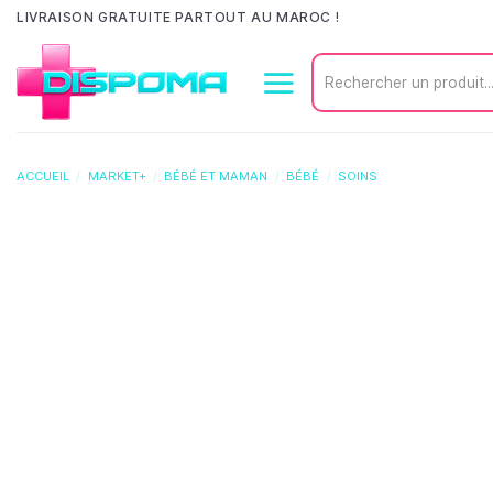
Passer
LIVRAISON GRATUITE PARTOUT AU MAROC !
au
Recherche
contenu
pour :
ACCUEIL
/
MARKET+
/
BÉBÉ ET MAMAN
/
BÉBÉ
/
SOINS