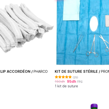
LIP ACCORDÉON /
PHARCO
KIT DE SUTURE STÉRILE /
PRO
(25)
150
dh
95
dh
TTC
Note
4.92
sur 5
1 kit de suture