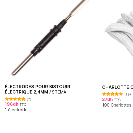
ÉLECTRODES POUR BISTOURI
CHARLOTTE C
ÉLECTRIQUE 2,4MM /
STEMA
(19)
37
dh
(2)
TTC
Note
4.95
196
dh
sur 5
100 Charlottes
TTC
Note
5.00
sur 5
1 électrode