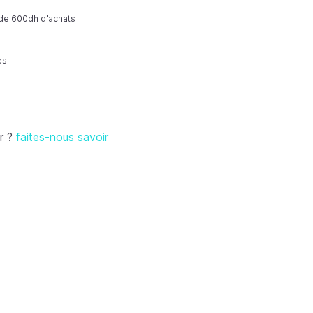
r de 600dh d'achats
es
r ?
faites-nous savoir