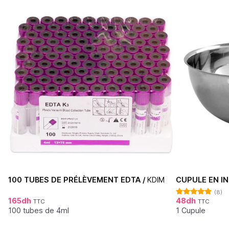
100 TUBES DE PRÉLÈVEMENT EDTA /
KDIM
CUPULE EN IN
(8)
165
dh
48
dh
TTC
TTC
Note
4.88
sur 5
100 tubes de 4ml
1 Cupule