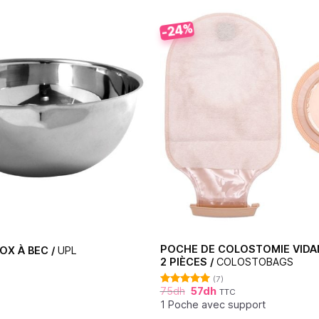
-24%
POCHE DE COLOSTOMIE VIDA
OX À BEC /
UPL
2 PIÈCES /
COLOSTOBAGS
(7)
75
dh
57
dh
TTC
Note
5.00
sur 5
1 Poche avec support