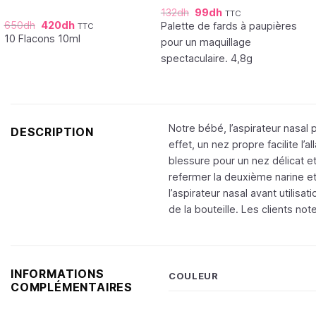
132
dh
99
dh
TTC
650
dh
420
dh
Palette de fards à paupières
TTC
10 Flacons 10ml
pour un maquillage
spectaculaire. 4,8g
Notre bébé, l’aspirateur nasal
DESCRIPTION
effet, un nez propre facilite 
blessure pour un nez délicat et 
refermer la deuxième narine et
l’aspirateur nasal avant utilisa
de la bouteille. Les clients not
INFORMATIONS
COULEUR
COMPLÉMENTAIRES