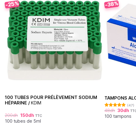
-25%
-38%
100 TUBES POUR PRÉLÈVEMENT SODIUM
TAMPONS ALC
HÉPARINE /
KDIM
(47)
48
dh
30
dh
TT
Note
4.87
200
dh
150
dh
sur 5
100 tampons
TTC
100 tubes de 5ml