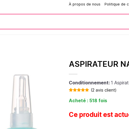
Comment passer une commande?
À propos de nous
Politique de c
ASPIRATEUR N
Conditionnement:
1 Aspirat
(
2
avis client)
Noté
2
5.00
Acheté : 518 fois
sur 5 basé
sur
notations
client
Ce produit est actu