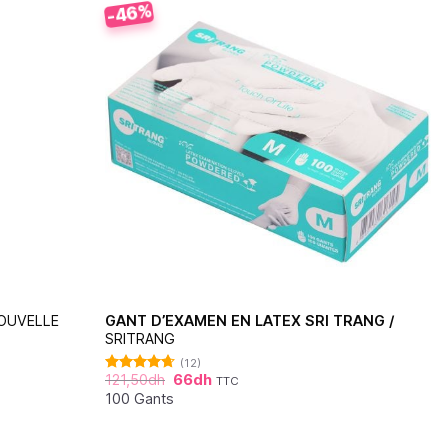
-46%
OUVELLE
GANT D’EXAMEN EN LATEX SRI TRANG /
SRITRANG
(12)
121,50
dh
66
dh
TTC
Note
4.67
sur 5
100 Gants