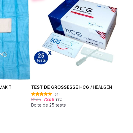
MAKIT
TEST DE GROSSESSE HCG /
HEALGEN
(51)
81
dh
72
dh
TTC
Note
4.88
sur 5
Boite de 25 tests