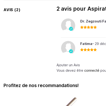
2 avis pour
Aspira
AVIS (2)
Dr. Zegzouti 
Note
5
sur
5
Fatima
–
29 dé
Note
5
sur
5
Ajouter un Avis
Vous devez être
connecté
pour
Profitez de nos recommandations!