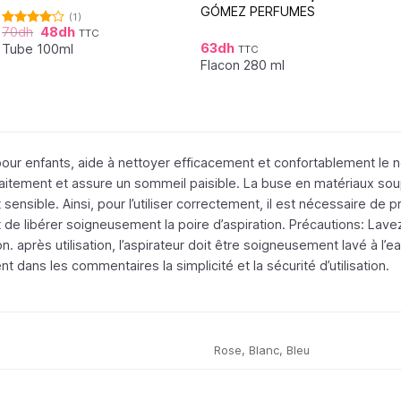
GÓMEZ PERFUMES
(1)
70
dh
48
dh
TTC
Note
63
dh
4.00
sur
Tube 100ml
TTC
5
Flacon 280 ml
 pour enfants, aide à nettoyer efficacement et confortablement le
l’allaitement et assure un sommeil paisible. La buse en matériaux 
sensible. Ainsi, pour l’utiliser correctement, il est nécessaire de p
 de libérer soigneusement la poire d’aspiration. Précautions: La
tion. après utilisation, l’aspirateur doit être soigneusement lavé à l
ent dans les commentaires la simplicité et la sécurité d’utilisation.
Rose, Blanc, Bleu