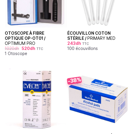
OTOSCOPE À FIBRE
ÉCOUVILLON COTON
OPTIQUE OP-OT01 /
STÉRILE /
PRIMARY MED
OPTIMIUM PRO
243
dh
TTC
1020
dh
520
dh
100 écouvillons
TTC
1 Otoscope
-38%