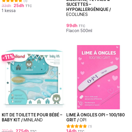
(1)
SUCETTES –
33
dh
25
dh
TTC
Note
5.00
HYPOALLERGÉNIQUE /
1 kessa
sur 5
ECOLUNES
99
dh
TTC
Flacon 500ml
-11%
KIT DE TOILETTE POUR BÉBÉ –
LIME À ONGLES OPI – 100/180
BABY KIT /
MINILAND
GRIT /
OPI
(1)
310
dh
275
dh
14
dh
TTC
TTC