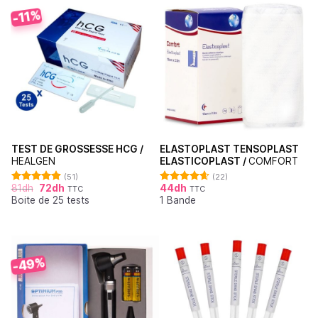
-11%
TEST DE GROSSESSE HCG /
ELASTOPLAST TENSOPLAST
HEALGEN
ELASTICOPLAST /
COMFORT
(51)
(22)
81
dh
72
dh
44
dh
TTC
TTC
Note
4.88
Note
4.64
Boite de 25 tests
1 Bande
sur 5
sur 5
-49%