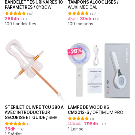
BANDELETTES URINAIRES 10
TAMPONS ALCOOLISÉS /
PARAMÈTRES /
CYBOW
WUXI MEDICAL
(10)
(47)
269
dh
48
dh
30
dh
TTC
TTC
Note
4.70
Note
4.87
100 bandelettes
100 tampons
sur 5
sur 5
-28%
STÉRILET CUIVRE TCU 380 A
LAMPE DE WOOD KS
AVEC INTRODUCTEUR
CM2012-S /
OPTIMIUM PRO
SÉCURISÉ ET GUIDE /
SMB
(1)
1100
dh
795
dh
(6)
TTC
Note
5.00
75
dh
1 Lampe
sur 5
TTC
Note
5.00
1 Stérilet
sur 5