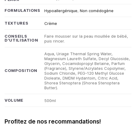
FORMULATIONS
Hypoallergénique
,
Non comédogène
TEXTURES
Crème
Faire mousser sur la peau mouillée de bébé,
CONSEILS
D'UTILISATION
puis rincer.
Aqua, Uriage Thermal Spring Water,
Magnesium Laureth Sulfate, Decyl Glucoside,
Glycerin, Cocamidopropyl Betaine, Parfum
(Fragrance), Styrene/Acrylates Copolymer,
COMPOSITION
Sodium Chloride, PEG-120 Methyl Glucose
Dioleate, DMDM Hydantoin, Citric Acid,
Shorea Stenoptera (Shorea Stenoptera
Butter).
VOLUME
500ml
Profitez de nos recommandations!