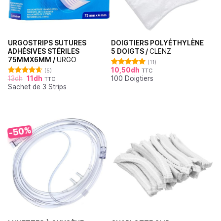
URGOSTRIPS SUTURES
DOIGTIERS POLYÉTHYLÈNE
ADHÉSIVES STÉRILES
5 DOIGTS /
CLENZ
75MMX6MM /
URGO
(11)
10,50
dh
(5)
TTC
Note
5.00
13
dh
11
dh
100 Doigtiers
sur 5
TTC
Note
4.60
Sachet de 3 Strips
sur 5
-50%