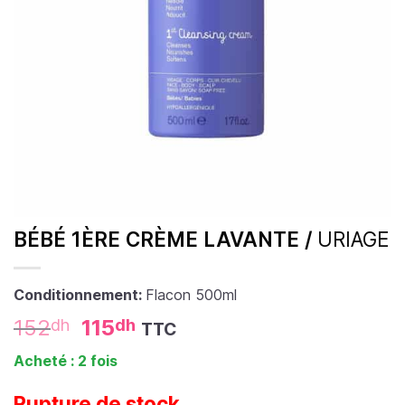
BÉBÉ 1ÈRE CRÈME LAVANTE /
URIAGE
Conditionnement:
Flacon 500ml
152
115
dh
dh
TTC
Acheté : 2 fois
Rupture de stock