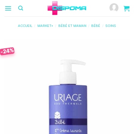
Passer
au
contenu
ACCUEIL
/
MARKET+
/
BÉBÉ ET MAMAN
/
BÉBÉ
/
SOINS
-24%