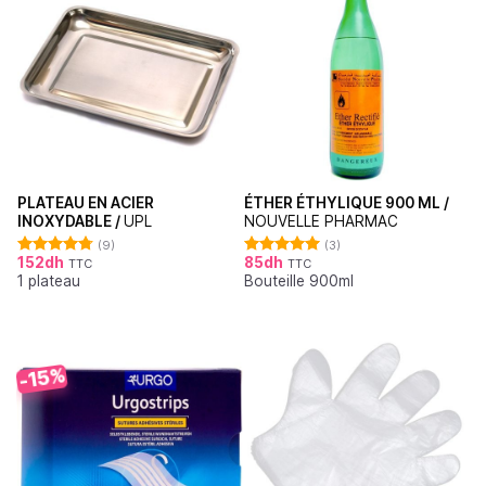
PLATEAU EN ACIER
ÉTHER ÉTHYLIQUE 900 ML /
INOXYDABLE /
UPL
NOUVELLE PHARMAC
(9)
(3)
152
dh
85
dh
TTC
TTC
Note
4.78
Note
5.00
1 plateau
Bouteille 900ml
sur 5
sur 5
-15%