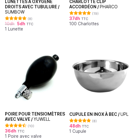
LUNETTES À OXYGÈNE
CHARLOTTE CLIP
DROITS AVEC TUBULURE /
ACCORDÉON /
PHARCO
SUMBOW
(19)
37
dh
(8)
TTC
Note
4.95
10
dh
5
dh
100 Charlottes
sur 5
TTC
Note
4.88
1 Lunette
sur 5
POIRE POUR TENSIOMÈTRES
CUPULE EN INOX À BEC /
UPL
AVEC VALVE /
YUWELL
(8)
48
dh
(10)
TTC
Note
4.88
36
dh
1 Cupule
sur 5
TTC
Note
4.50
1 Poire avec valve
sur 5