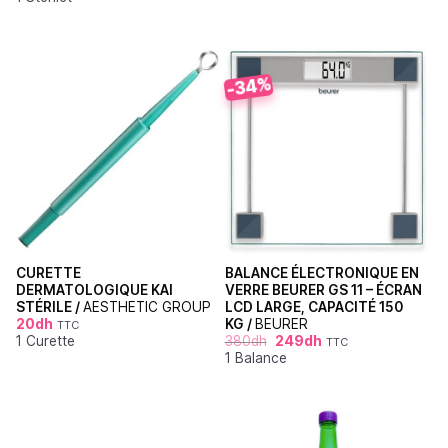
-34%
CURETTE
BALANCE ÉLECTRONIQUE EN
DERMATOLOGIQUE KAI
VERRE BEURER GS 11 – ÉCRAN
STÉRILE /
AESTHETIC GROUP
LCD LARGE, CAPACITÉ 150
20
dh
KG /
BEURER
TTC
1 Curette
380
dh
249
dh
TTC
1 Balance