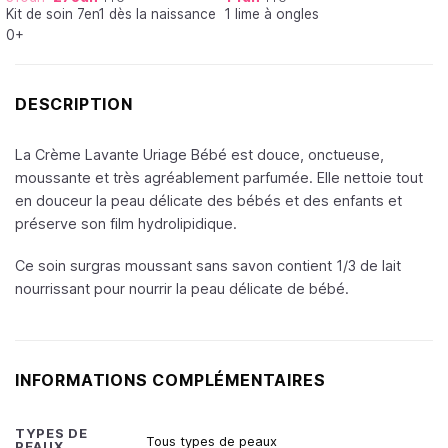
Note
5.00
Kit de soin 7en1 dès la naissance
1 lime à ongles
sur 5
0+
DESCRIPTION
La Crème Lavante Uriage Bébé est douce, onctueuse,
moussante et très agréablement parfumée. Elle nettoie tout
en douceur la peau délicate des bébés et des enfants et
préserve son film hydrolipidique.
Ce soin surgras moussant sans savon contient 1/3 de lait
nourrissant pour nourrir la peau délicate de bébé.
INFORMATIONS COMPLÉMENTAIRES
TYPES DE
Tous types de peaux
PEAUX