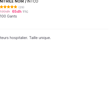
NITRILE NOIR /
INTCO
(29)
130
dh
65
dh
TTC
Note
4.76
sur 5
100 Gants
urs hospitalier. Taille unique.