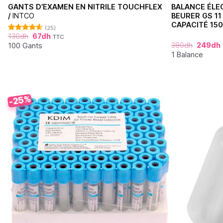
GANTS D’EXAMEN EN NITRILE TOUCHFLEX
BALANCE ÉLE
/
INTCO
BEURER GS 11
CAPACITÉ 150
(25)
130
dh
67
dh
TTC
Note
4.60
380
dh
249
dh
sur 5
100 Gants
1 Balance
-25%