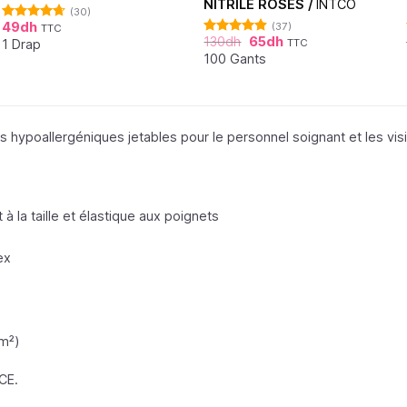
NITRILE ROSES /
INTCO
(30)
49
dh
(37)
TTC
Note
4.62
130
dh
65
dh
sur 5
1 Drap
TTC
Note
4.86
sur 5
100 Gants
hypoallergéniques jetables pour le personnel soignant et les visite
et à la taille et élastique aux poignets
ex
m²)
CE.