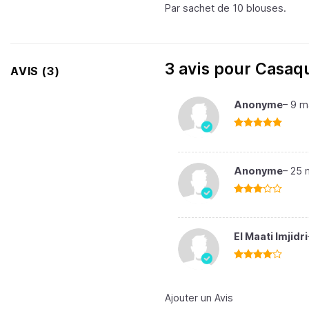
Par sachet de 10 blouses.
3 avis pour
Casaqu
AVIS (3)
Anonyme
–
9 m
Note
5
sur
5
Anonyme
–
25 
Note
3
sur 5
El Maati lmjidri
Note
4
sur 5
Ajouter un Avis