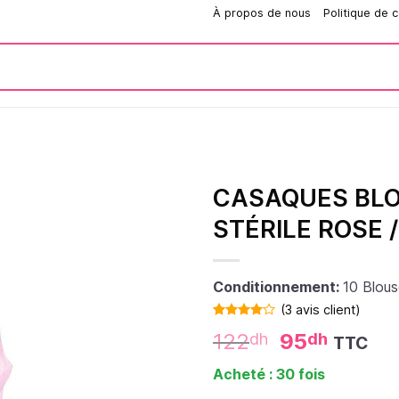
Comment passer une commande?
À propos de nous
Politique de c
CASAQUES BLO
STÉRILE ROSE 
Conditionnement:
10 Blou
(
3
avis client)
Noté
3
122
95
dh
dh
TTC
4.00
sur
5 basé
sur
Acheté : 30 fois
notations
client