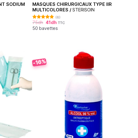
NT SODIUM
MASQUES CHIRURGICAUX TYPE IIR
MULTICOLORES /
STERISOIN
(6)
75
dh
41
dh
TTC
Note
4.83
sur 5
50 bavettes
-16%