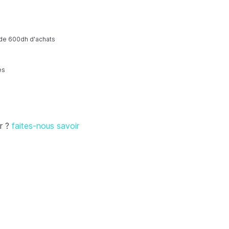
r de 600dh d'achats
es
r ?
faites-nous savoir