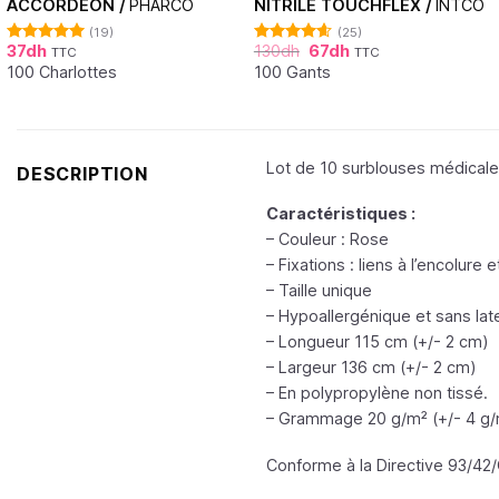
ACCORDÉON /
PHARCO
NITRILE TOUCHFLEX /
INTCO
(19)
(25)
37
dh
130
dh
67
dh
TTC
TTC
Note
4.95
Note
4.60
sur 5
sur 5
100 Charlottes
100 Gants
Lot de 10 surblouses médicales 
DESCRIPTION
Caractéristiques :
– Couleur : Rose
– Fixations : liens à l’encolure 
– Taille unique
– Hypoallergénique et sans lat
– Longueur 115 cm (+/- 2 cm)
– Largeur 136 cm (+/- 2 cm)
– En polypropylène non tissé.
– Grammage 20 g/m² (+/- 4 g/
Conforme à la Directive 93/42/