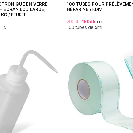
CTRONIQUE EN VERRE
100 TUBES POUR PRÉLÈVEME
 – ÉCRAN LCD LARGE,
HÉPARINE /
KDIM
 KG /
BEURER
200
dh
150
dh
TTC
100 tubes de 5ml
TTC