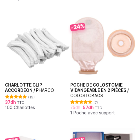
-24%
CHARLOTTE CLIP
POCHE DE COLOSTOMIE
ACCORDÉON /
PHARCO
VIDANGEABLE EN 2 PIÈCES /
COLOSTOBAGS
(19)
37
dh
TTC
(7)
Note
4.95
100 Charlottes
75
dh
57
dh
sur 5
TTC
Note
5.00
1 Poche avec support
sur 5