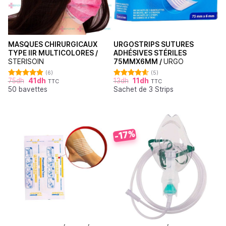
MASQUES CHIRURGICAUX
URGOSTRIPS SUTURES
TYPE IIR MULTICOLORES /
ADHÉSIVES STÉRILES
STERISOIN
75MMX6MM /
URGO
(6)
(5)
75
dh
41
dh
13
dh
11
dh
TTC
TTC
Note
4.83
Note
4.60
50 bavettes
Sachet de 3 Strips
sur 5
sur 5
-17%