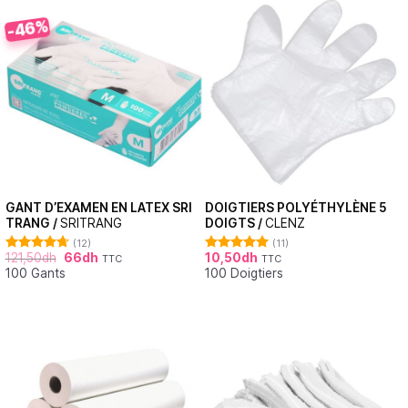
-46%
GANT D’EXAMEN EN LATEX SRI
DOIGTIERS POLYÉTHYLÈNE 5
TRANG /
SRITRANG
DOIGTS /
CLENZ
(12)
(11)
121,50
dh
66
dh
10,50
dh
TTC
TTC
Note
4.67
Note
5.00
100 Gants
100 Doigtiers
sur 5
sur 5