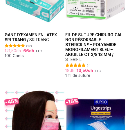
GANT D’EXAMEN EN LATEX
FIL DE SUTURE CHIRURGICAL
SRI TRANG /
SRITRANG
NON RÉSORBABLE
STERICRIN® – POLYAMIDE
(12)
MONOFILAMENT BLEU –
121,50
dh
66
dh
TTC
Note
4.67
AIGUILLE CT 3/8 18 MM /
100 Gants
sur 5
STERIFIL
(1)
18
dh
13,50
dh
TTC
Note
5.00
1 fil de suture
sur 5
-45%
-15%