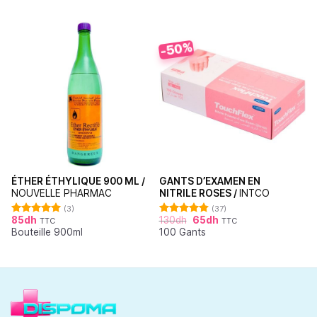
-50%
ÉTHER ÉTHYLIQUE 900 ML /
GANTS D’EXAMEN EN
NOUVELLE PHARMAC
NITRILE ROSES /
INTCO
(3)
(37)
85
dh
130
dh
65
dh
TTC
TTC
Note
5.00
Note
4.86
Bouteille 900ml
100 Gants
sur 5
sur 5