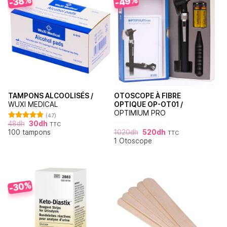
-49%
-38%
TAMPONS ALCOOLISÉS /
OTOSCOPE À FIBRE
WUXI MEDICAL
OPTIQUE OP-OT01 /
OPTIMIUM PRO
(47)
48
dh
30
dh
TTC
Note
4.87
100 tampons
1020
dh
520
dh
sur 5
TTC
1 Otoscope
-30%