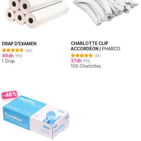
CHARLOTTE CLIP
DRAP D’EXAMEN
ACCORDÉON /
PHARCO
(30)
49
dh
(19)
TTC
Note
4.62
37
dh
1 Drap
sur 5
TTC
Note
4.95
100 Charlottes
sur 5
-48%