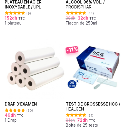
PLATEAU EN ACIER
ALCOOL 96% VOL. /
INOXYDABLE /
UPL
PRODISPHAR
(9)
(44)
152
dh
38
dh
32
dh
TTC
TTC
Note
4.78
Note
4.77
1 plateau
Flacon de 250ml
sur 5
sur 5
-11%
TEST DE GROSSESSE HCG /
DRAP D’EXAMEN
HEALGEN
(30)
49
dh
(51)
TTC
Note
4.62
81
dh
72
dh
1 Drap
sur 5
TTC
Note
4.88
Boite de 25 tests
sur 5