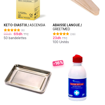
ABAISSE LANGUE /
KETO-DIASTIX /
ASCENSIA
GREETMED
(6)
99
dh
69
dh
(39)
TTC
Note
5.00
23
dh
50 bandelettes
sur 5
TTC
Note
4.79
100 Unités
sur 5
-16%