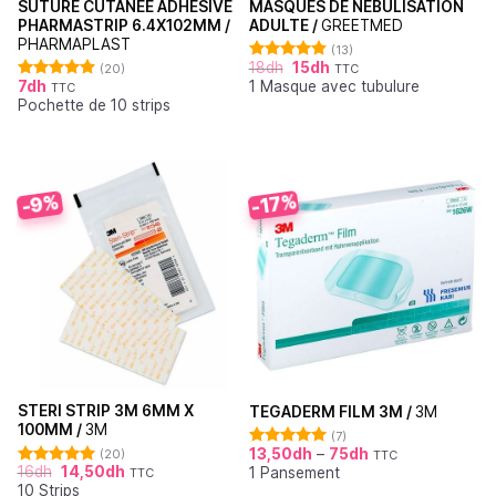
SUTURE CUTANÉE ADHÉSIVE
MASQUES DE NÉBULISATION
PHARMASTRIP 6.4X102MM /
ADULTE /
GREETMED
PHARMAPLAST
(13)
18
dh
15
dh
(20)
TTC
Note
4.85
7
dh
1 Masque avec tubulure
sur 5
TTC
Note
4.90
Pochette de 10 strips
sur 5
-17%
-9%
STERI STRIP 3M 6MM X
TEGADERM FILM 3M /
3M
100MM /
3M
(7)
13,50
dh
–
75
dh
(20)
TTC
Note
5.00
16
dh
14,50
dh
1 Pansement
sur 5
TTC
Note
4.95
10 Strips
sur 5