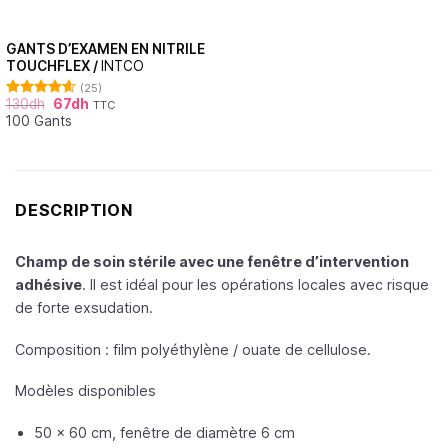
GANTS D’EXAMEN EN NITRILE
TOUCHFLEX /
INTCO
(25)
130
dh
67
dh
TTC
Note
4.60
100 Gants
sur 5
DESCRIPTION
Champ de soin stérile avec une fenêtre d’intervention
adhésive
. Il est idéal pour les opérations locales avec risque
de forte exsudation.
Composition :
film polyéthylène / ouate de cellulose.
Modèles disponibles
50 x 60 cm, fenêtre de diamètre 6 cm