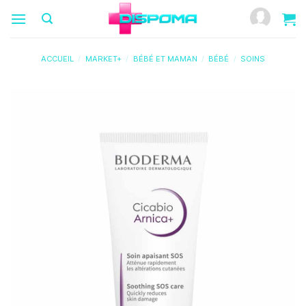
Passer
au
contenu
ACCUEIL
/
MARKET+
/
BÉBÉ ET MAMAN
/
BÉBÉ
/
SOINS