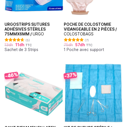
URGOSTRIPS SUTURES
POCHE DE COLOSTOMIE
ADHÉSIVES STÉRILES
VIDANGEABLE EN 2 PIÈCES /
75MMX6MM /
URGO
COLOSTOBAGS
(5)
(7)
13
dh
11
dh
75
dh
57
dh
TTC
TTC
Note
4.60
Note
5.00
Sachet de 3 Strips
1 Poche avec support
sur 5
sur 5
-46%
-37%