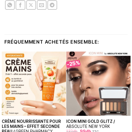
FRÉQUEMMENT ACHETÉS ENSEMBLE:
-25%
CRÈME NOURRISSANTE POUR
ICON MINI GOLD GLITZ /
LES MAINS – EFFET SECONDE
ABSOLUTE NEW YORK
PEAU /
GREEN PHARMACY
132
dh
99
dh
TTC