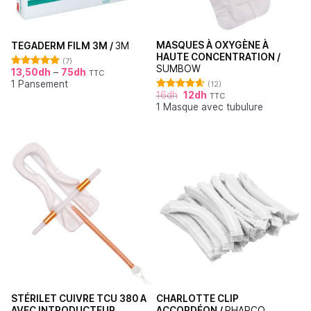
MASQUES À OXYGÈNE À
TEGADERM FILM 3M /
3M
HAUTE CONCENTRATION /
(7)
SUMBOW
13,50
dh
–
75
dh
TTC
Note
5.00
1 Pansement
sur 5
(12)
16
dh
12
dh
TTC
Note
4.64
1 Masque avec tubulure
sur 5
STÉRILET CUIVRE TCU 380 A
CHARLOTTE CLIP
AVEC INTRODUCTEUR
ACCORDÉON /
PHARCO