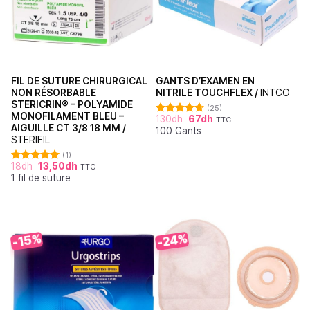
FIL DE SUTURE CHIRURGICAL
GANTS D’EXAMEN EN
NON RÉSORBABLE
NITRILE TOUCHFLEX /
INTCO
STERICRIN® – POLYAMIDE
(25)
MONOFILAMENT BLEU –
130
dh
67
dh
TTC
Note
4.60
AIGUILLE CT 3/8 18 MM /
100 Gants
sur 5
STERIFIL
(1)
18
dh
13,50
dh
TTC
Note
5.00
1 fil de suture
sur 5
-24%
-15%