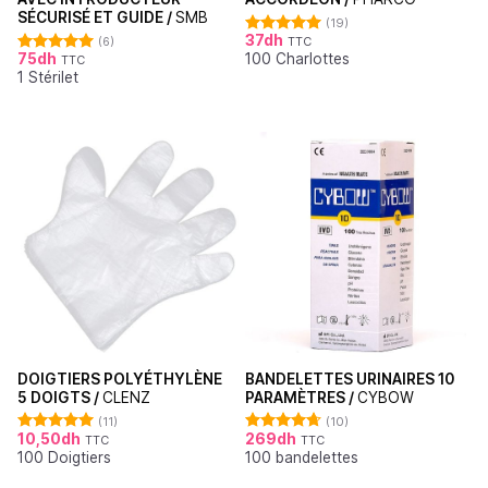
SÉCURISÉ ET GUIDE /
SMB
(19)
37
dh
(6)
TTC
Note
4.95
75
dh
100 Charlottes
sur 5
TTC
Note
5.00
1 Stérilet
sur 5
DOIGTIERS POLYÉTHYLÈNE
BANDELETTES URINAIRES 10
5 DOIGTS /
CLENZ
PARAMÈTRES /
CYBOW
(11)
(10)
10,50
dh
269
dh
TTC
TTC
Note
5.00
Note
4.70
100 Doigtiers
100 bandelettes
sur 5
sur 5