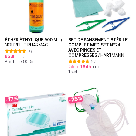
ÉTHER ÉTHYLIQUE 900 ML /
SET DE PANSEMENT STÉRILE
NOUVELLE PHARMAC
COMPLET MEDISET N°24
AVEC PINCES ET
(3)
COMPRESSES /
HARTMANN
85
dh
TTC
Note
5.00
Bouteille 900ml
sur 5
(17)
24
dh
16
dh
TTC
Note
4.71
1 set
sur 5
-25%
-17%