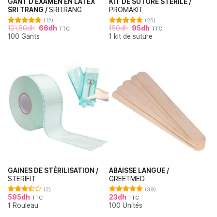
GANT D’EXAMEN EN LATEX
KIT DE SUTURE STÉRILE /
SRI TRANG /
SRITRANG
PROMAKIT
(12)
(25)
121,50
dh
66
dh
150
dh
95
dh
TTC
TTC
Note
4.67
Note
4.92
100 Gants
1 kit de suture
sur 5
sur 5
GAINES DE STÉRILISATION /
ABAISSE LANGUE /
STERIFIT
GREETMED
(2)
(39)
595
dh
23
dh
TTC
TTC
Note
Note
4.79
1 Rouleau
100 Unités
3.50
sur
sur 5
5