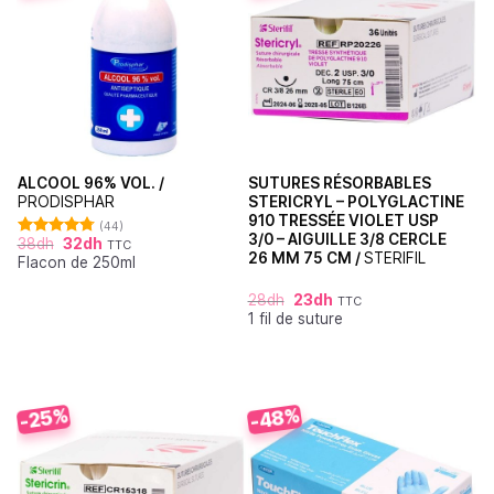
ALCOOL 96% VOL. /
SUTURES RÉSORBABLES
PRODISPHAR
STERICRYL – POLYGLACTINE
910 TRESSÉE VIOLET USP
(44)
3/0 – AIGUILLE 3/8 CERCLE
38
dh
32
dh
TTC
Note
4.77
26 MM 75 CM /
STERIFIL
Flacon de 250ml
sur 5
28
dh
23
dh
TTC
1 fil de suture
-48%
-25%