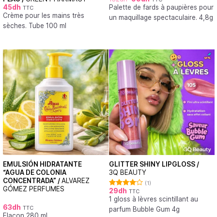
45
dh
Palette de fards à paupières pour
TTC
Crème pour les mains très
un maquillage spectaculaire. 4,8g
sèches. Tube 100 ml
EMULSIÓN HIDRATANTE
GLITTER SHINY LIPGLOSS /
“AGUA DE COLONIA
3Q BEAUTY
CONCENTRADA” /
ALVAREZ
(1)
GÓMEZ PERFUMES
29
dh
TTC
Note
1 gloss à lèvres scintillant au
4.00
sur
5
63
dh
TTC
parfum Bubble Gum 4g
Flacon 280 ml