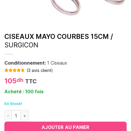
CISEAUX MAYO COURBES 15CM /
SURGICON
Conditionnement:
1 Ciseaux
(
3
avis client)
Noté
3
4.67
105
dh
TTC
sur 5 basé
sur
notations
Acheté : 100 fois
client
En Stock!
quantité de Ciseaux Mayo Courbes 15cm
AJOUTER AU PANIER