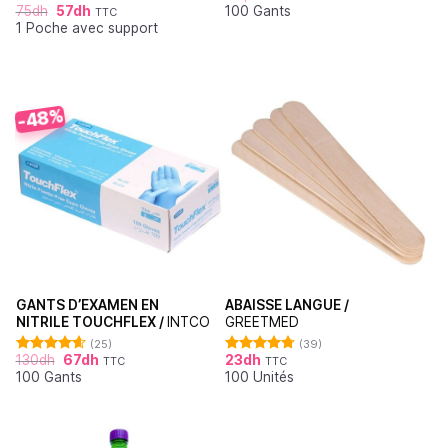
75
dh
57
dh
100 Gants
sur 5
TTC
Note
5.00
1 Poche avec support
sur 5
-48%
GANTS D’EXAMEN EN
ABAISSE LANGUE /
NITRILE TOUCHFLEX /
INTCO
GREETMED
(25)
(39)
130
dh
67
dh
23
dh
TTC
TTC
Note
4.60
Note
4.79
100 Gants
100 Unités
sur 5
sur 5