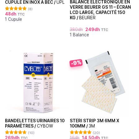
BALANCE ÉLECTRONIQUE EN
CUPULE EN INOX À BEC /
UPL
VERRE BEURER GS 11 – ÉCRAN
(8)
LCD LARGE, CAPACITÉ 150
48
dh
TTC
Note
4.88
KG /
BEURER
1 Cupule
sur 5
380
dh
249
dh
TTC
1 Balance
-9%
BANDELETTES URINAIRES 10
STERI STRIP 3M 6MM X
PARAMÈTRES /
CYBOW
100MM /
3M
(10)
(20)
269
dh
16
dh
14,50
dh
TTC
TTC
Note
4.70
Note
4.95