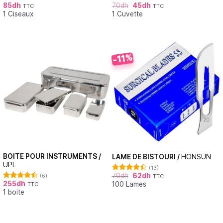
85
dh
70
dh
45
dh
TTC
TTC
Note
Note
4.90
1 Ciseaux
1 Cuvette
4.00
sur
sur 5
5
-11%
BOITE POUR INSTRUMENTS /
LAME DE BISTOURI /
HONSUN
UPL
(13)
70
dh
62
dh
(6)
TTC
Note
4.38
255
dh
100 Lames
sur 5
TTC
Note
4.50
1 boite
sur 5