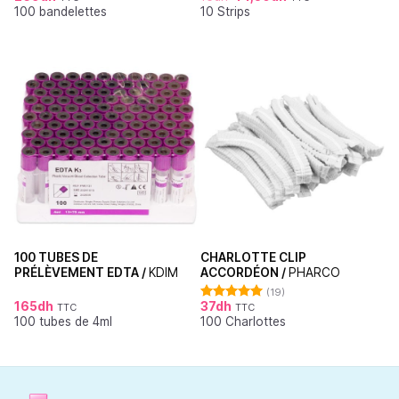
100 bandelettes
10 Strips
sur 5
sur 5
100 TUBES DE
CHARLOTTE CLIP
PRÉLÈVEMENT EDTA /
KDIM
ACCORDÉON /
PHARCO
(19)
165
dh
37
dh
TTC
TTC
Note
4.95
100 tubes de 4ml
100 Charlottes
sur 5