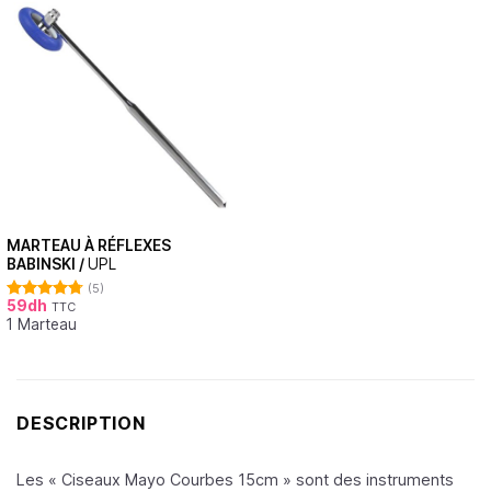
MARTEAU À RÉFLEXES
BABINSKI /
UPL
(5)
59
dh
TTC
Note
4.80
1 Marteau
sur 5
DESCRIPTION
Les « Ciseaux Mayo Courbes 15cm » sont des instruments