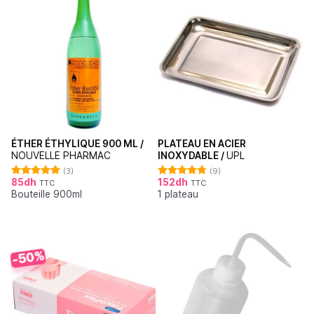
ÉTHER ÉTHYLIQUE 900 ML /
PLATEAU EN ACIER
NOUVELLE PHARMAC
INOXYDABLE /
UPL
(3)
(9)
85
dh
152
dh
TTC
TTC
Note
5.00
Note
4.78
Bouteille 900ml
1 plateau
sur 5
sur 5
-50%