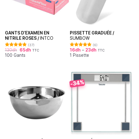
GANTS D’EXAMEN EN
PISSETTE GRADUÉE /
NITRILE ROSES /
INTCO
SUMBOW
(37)
(6)
130
dh
65
dh
16
dh
–
23
dh
TTC
TTC
Note
4.86
Note
4.83
100 Gants
1 Pissette
sur 5
sur 5
-34%