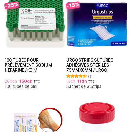
-25%
-15%
100 TUBES POUR
URGOSTRIPS SUTURES
PRÉLÈVEMENT SODIUM
ADHÉSIVES STÉRILES
HÉPARINE /
KDIM
75MMX6MM /
URGO
(5)
200
dh
150
dh
13
dh
11
dh
TTC
TTC
Note
4.60
100 tubes de 5ml
Sachet de 3 Strips
sur 5