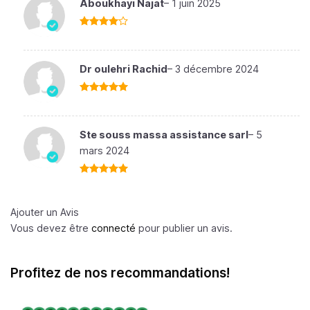
Aboukhayi Najat
–
1 juin 2025
Note
4
sur 5
Dr oulehri Rachid
–
3 décembre 2024
Note
5
sur
5
Ste souss massa assistance sarl
–
5
mars 2024
Note
5
sur
5
Ajouter un Avis
Vous devez être
connecté
pour publier un avis.
Profitez de nos recommandations!