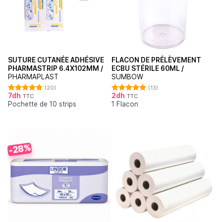
SUTURE CUTANÉE ADHÉSIVE
FLACON DE PRÉLÈVEMENT
PHARMASTRIP 6.4X102MM /
ECBU STÉRILE 60ML /
PHARMAPLAST
SUMBOW
(20)
(13)
7
dh
2
dh
TTC
TTC
Note
4.90
Note
4.92
Pochette de 10 strips
1 Flacon
sur 5
sur 5
-28%