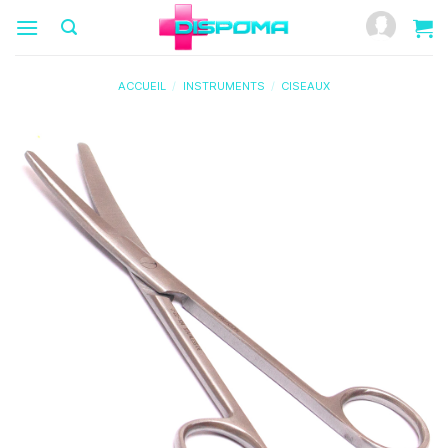
Passer
au
contenu
ACCUEIL
/
INSTRUMENTS
/
CISEAUX