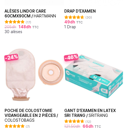
ALÈSES LINDOR CARE
DRAP D’EXAMEN
60CMX90CM /
HARTMANN
(30)
49
dh
(17)
TTC
Note
4.62
205
dh
148
dh
1 Drap
sur 5
TTC
Note
4.76
30 alèses
sur 5
-46%
-24%
POCHE DE COLOSTOMIE
GANT D’EXAMEN EN LATEX
VIDANGEABLE EN 2 PIÈCES /
SRI TRANG /
SRITRANG
COLOSTOBAGS
(12)
121,50
dh
66
dh
(7)
TTC
Note
4.67