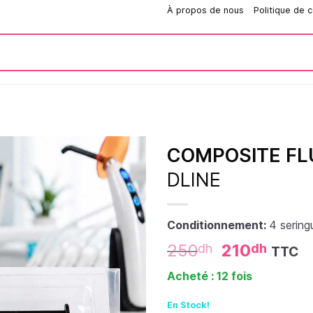
Comment passer une commande?
À propos de nous
Politique de c
COMPOSITE FL
DLINE
Conditionnement:
4 serin
250
210
dh
dh
TTC
Acheté : 12 fois
En Stock!