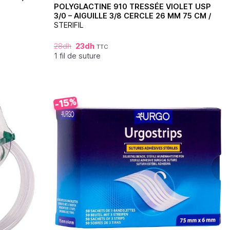
POLYGLACTINE 910 TRESSÉE VIOLET USP
3/0 – AIGUILLE 3/8 CERCLE 26 MM 75 CM /
STERIFIL
28
dh
23
dh
TTC
1 fil de suture
-15%