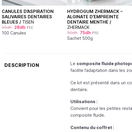
CANULES D’ASPIRATION
HYDROGUM ZHERMACK –
SALIVAIRES DENTAIRES
ALGINATE D’EMPREINTE
BLEUES /
TISEN
DENTAIRE MENTHE /
35
dh
28
dh
ZHERMACK
TTC
90
dh
75
dh
100 Canules
TTC
Sachet 500g
Le
composite fluide photop
DESCRIPTION
facilite l’adaptation dans les zo
Ce kit est présenté dans un co
dentaire.
Utilisations :
Convient pour les petites resta
composite fluide.
Contenu du coffret :