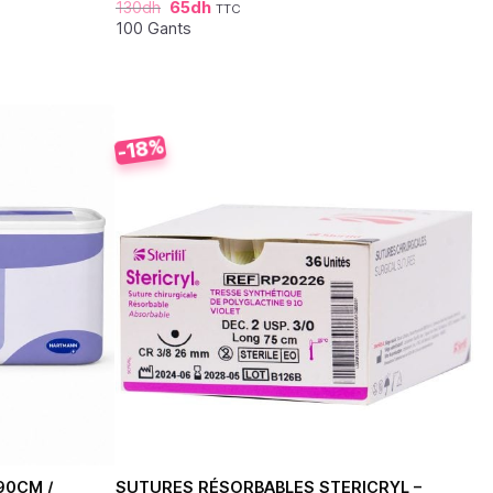
130
dh
65
dh
TTC
Note
4.76
sur 5
100 Gants
-18%
90CM /
SUTURES RÉSORBABLES STERICRYL –