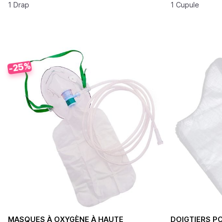
sur 5
sur 5
1 Drap
1 Cupule
-25%
MASQUES À OXYGÈNE À HAUTE
DOIGTIERS PO