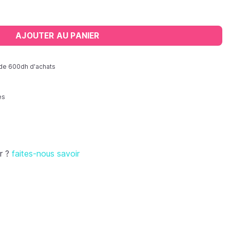
e photopolymérisable
AJOUTER AU PANIER
r de 600dh d'achats
es
r ?
faites-nous savoir