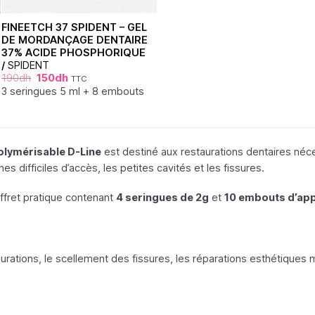
FINEETCH 37 SPIDENT – GEL
DE MORDANÇAGE DENTAIRE
37% ACIDE PHOSPHORIQUE
/
SPIDENT
190
dh
150
dh
TTC
3 seringues 5 ml + 8 embouts
olymérisable D-Line
est destiné aux restaurations dentaires néces
nes difficiles d’accès, les petites cavités et les fissures.
ffret pratique contenant
4 seringues de 2g
et
10 embouts d’app
urations, le scellement des fissures, les réparations esthétiques 