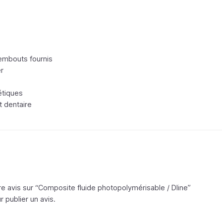
 embouts fournis
er
étiques
t dentaire
re avis sur “Composite fluide photopolymérisable /
Dline
”
 publier un avis.