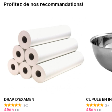
Profitez de nos recommandations!
DRAP D’EXAMEN
CUPULE EN IN
(30)
(8)
49
dh
48
dh
TTC
TTC
Note
4.62
Note
4.88