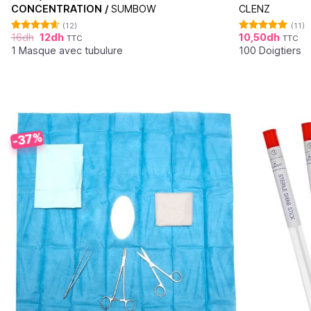
CONCENTRATION /
SUMBOW
CLENZ
(12)
(11)
16
dh
12
dh
10,50
dh
TTC
TTC
Note
4.64
Note
5.00
sur 5
sur 5
1 Masque avec tubulure
100 Doigtiers
-37%