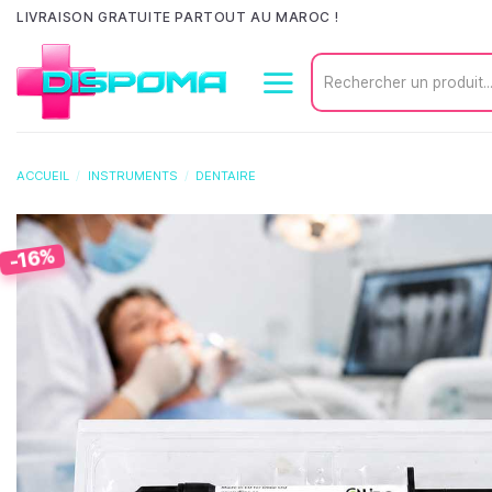
Passer
LIVRAISON GRATUITE PARTOUT AU MAROC !
au
Recherche
contenu
pour :
ACCUEIL
/
INSTRUMENTS
/
DENTAIRE
-16%