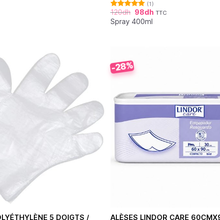
(1)
120
dh
98
dh
TTC
Note
5.00
sur 5
Spray 400ml
-28%
LYÉTHYLÈNE 5 DOIGTS /
ALÈSES LINDOR CARE 60CMX