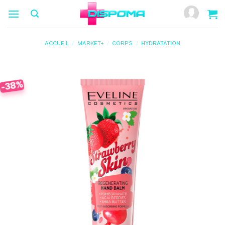
Passer
au
contenu
ACCUEIL
/
MARKET+
/
CORPS
/
HYDRATATION
-38%