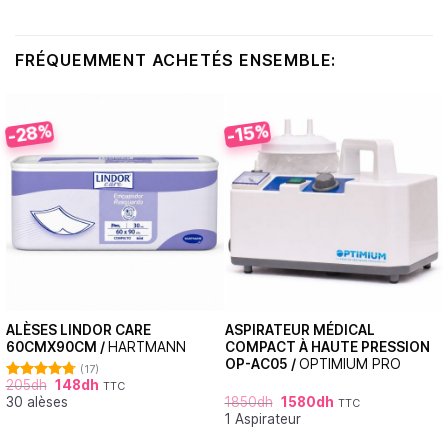
FRÉQUEMMENT ACHETÉS ENSEMBLE:
-28%
-15%
ALÈSES LINDOR CARE
ASPIRATEUR MÉDICAL
60CMX90CM /
HARTMANN
COMPACT À HAUTE PRESSION
OP-AC05 /
OPTIMIUM PRO
(17)
205
dh
148
dh
TTC
Note
4.76
30 alèses
1850
dh
1580
dh
sur 5
TTC
1 Aspirateur