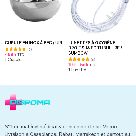
LUNETTES À OXYGÈNE
CUPULE EN INOX À BEC /
UPL
DROITS AVEC TUBULURE /
(8)
SUMBOW
48
dh
TTC
Note
4.88
1 Cupule
sur 5
(8)
10
dh
5
dh
TTC
Note
4.88
1 Lunette
sur 5
N°1 du matériel médical & consommable au Maroc.
Livraison à Casablanca, Rabat, Marrakech et partout au