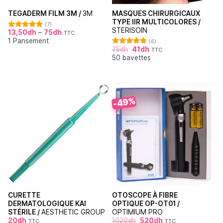
MASQUES CHIRURGICAUX
TEGADERM FILM 3M /
3M
TYPE IIR MULTICOLORES /
(7)
STERISOIN
13,50
dh
–
75
dh
TTC
Note
5.00
1 Pansement
sur 5
(6)
75
dh
41
dh
TTC
Note
4.83
50 bavettes
sur 5
-49%
CURETTE
OTOSCOPE À FIBRE
DERMATOLOGIQUE KAI
OPTIQUE OP-OT01 /
STÉRILE /
AESTHETIC GROUP
OPTIMIUM PRO
20
dh
1020
dh
520
dh
TTC
TTC