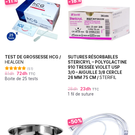
-18%
-11%
TEST DE GROSSESSE HCG /
SUTURES RÉSORBABLES
HEALGEN
STERICRYL – POLYGLACTINE
910 TRESSÉE VIOLET USP
(51)
3/0 – AIGUILLE 3/8 CERCLE
81
dh
72
dh
TTC
Note
4.88
26 MM 75 CM /
STERIFIL
Boite de 25 tests
sur 5
28
dh
23
dh
TTC
1 fil de suture
-50%