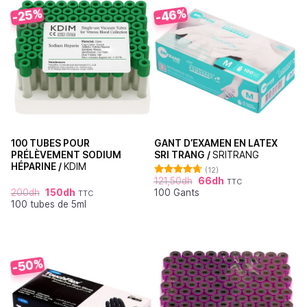
-46%
-25%
100 TUBES POUR
GANT D’EXAMEN EN LATEX
PRÉLÈVEMENT SODIUM
SRI TRANG /
SRITRANG
HÉPARINE /
KDIM
(12)
121,50
dh
66
dh
TTC
Note
4.67
200
dh
150
dh
100 Gants
sur 5
TTC
100 tubes de 5ml
-50%