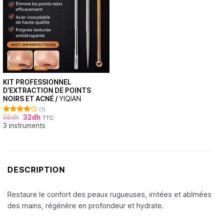
KIT PROFESSIONNEL
D’EXTRACTION DE POINTS
NOIRS ET ACNÉ /
YIQIAN
(1)
58
dh
32
dh
TTC
Note
3 instruments
4.00
sur
5
DESCRIPTION
Restaure le confort des peaux rugueuses, irritées et abîmées
des mains, régénère en profondeur et hydrate.