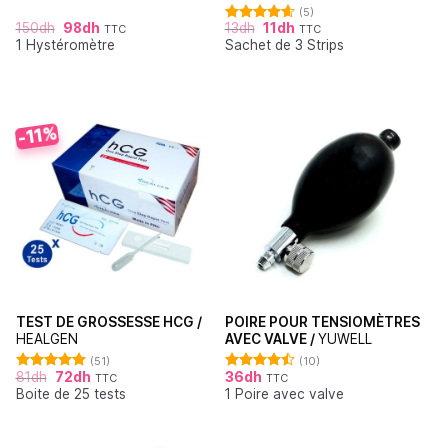
(5)
150
dh
98
dh
13
dh
11
dh
TTC
TTC
Note
4.60
1 Hystéromètre
Sachet de 3 Strips
sur 5
-11%
TEST DE GROSSESSE HCG /
POIRE POUR TENSIOMÈTRES
HEALGEN
AVEC VALVE /
YUWELL
(51)
(10)
81
dh
72
dh
36
dh
TTC
TTC
Note
4.88
Note
4.50
Boite de 25 tests
1 Poire avec valve
sur 5
sur 5