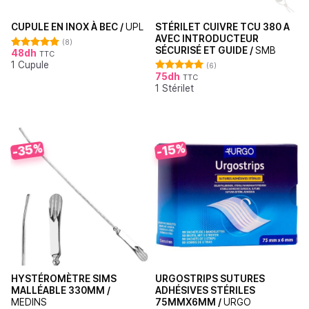
STÉRILET CUIVRE TCU 380 A
CUPULE EN INOX À BEC /
UPL
AVEC INTRODUCTEUR
(8)
SÉCURISÉ ET GUIDE /
SMB
48
dh
TTC
Note
4.88
1 Cupule
sur 5
(6)
75
dh
TTC
Note
5.00
1 Stérilet
sur 5
-35%
-15%
HYSTÉROMÈTRE SIMS
URGOSTRIPS SUTURES
MALLÉABLE 330MM /
ADHÉSIVES STÉRILES
MEDINS
75MMX6MM /
URGO