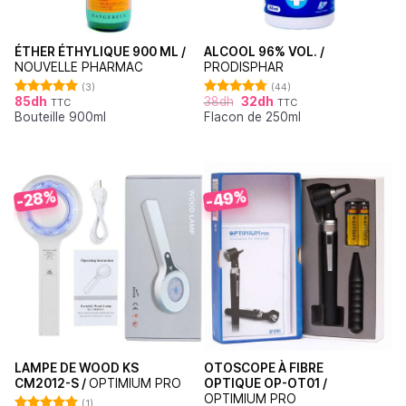
ÉTHER ÉTHYLIQUE 900 ML /
ALCOOL 96% VOL. /
NOUVELLE PHARMAC
PRODISPHAR
(3)
(44)
85
dh
38
dh
32
dh
TTC
TTC
Note
5.00
Note
4.77
Bouteille 900ml
Flacon de 250ml
sur 5
sur 5
-49%
-28%
LAMPE DE WOOD KS
OTOSCOPE À FIBRE
CM2012-S /
OPTIMIUM PRO
OPTIQUE OP-OT01 /
OPTIMIUM PRO
(1)