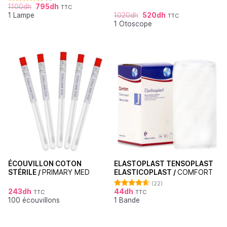
1100
dh
795
dh
TTC
Note
5.00
1 Lampe
1020
dh
520
dh
sur 5
TTC
1 Otoscope
ÉCOUVILLON COTON
ELASTOPLAST TENSOPLAST
STÉRILE /
PRIMARY MED
ELASTICOPLAST /
COMFORT
(22)
243
dh
44
dh
TTC
TTC
Note
4.64
100 écouvillons
1 Bande
sur 5