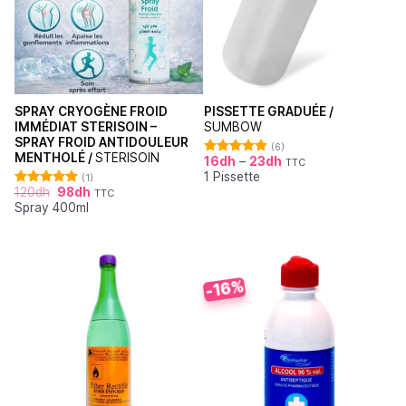
SPRAY CRYOGÈNE FROID
PISSETTE GRADUÉE /
IMMÉDIAT STERISOIN –
SUMBOW
SPRAY FROID ANTIDOULEUR
(6)
MENTHOLÉ /
STERISOIN
16
dh
–
23
dh
TTC
Note
4.83
1 Pissette
sur 5
(1)
120
dh
98
dh
TTC
Note
5.00
Spray 400ml
sur 5
-16%