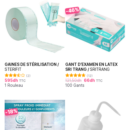
-46%
GAINES DE STÉRILISATION /
GANT D’EXAMEN EN LATEX
STERIFIT
SRI TRANG /
SRITRANG
(2)
(12)
595
dh
121,50
dh
66
dh
TTC
TTC
Note
Note
4.67
1 Rouleau
100 Gants
3.50
sur
sur 5
5
-18%