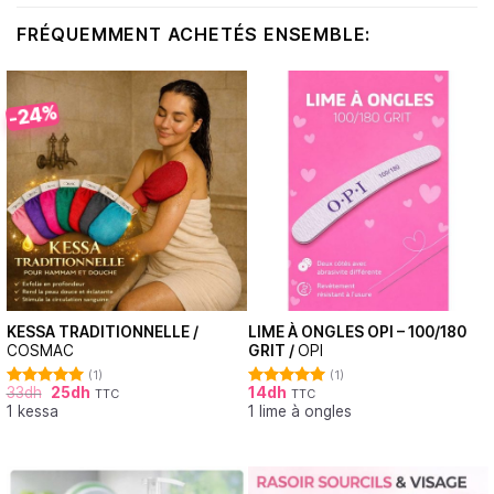
FRÉQUEMMENT ACHETÉS ENSEMBLE:
-24%
KESSA TRADITIONNELLE /
LIME À ONGLES OPI – 100/180
COSMAC
GRIT /
OPI
(1)
(1)
33
dh
25
dh
14
dh
TTC
TTC
Note
5.00
Note
5.00
1 kessa
1 lime à ongles
sur 5
sur 5