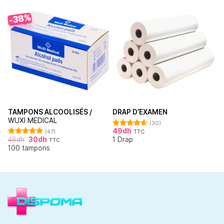
-38%
TAMPONS ALCOOLISÉS /
DRAP D’EXAMEN
WUXI MEDICAL
(30)
49
dh
(47)
TTC
Note
4.62
48
dh
30
dh
1 Drap
sur 5
TTC
Note
4.87
100 tampons
sur 5