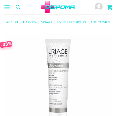
Passer
au
contenu
ACCUEIL
/
MARKET+
/
VISAGE
/
SOINS SPÉCIFIQUES
/
ANTI TÂCHES
-33%