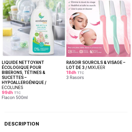
LIQUIDE NETTOYANT
RASOIR SOURCILS & VISAGE –
ÉCOLOGIQUE POUR
LOT DE 3 /
MIXUEER
BIBERONS, TÉTINES &
18
dh
TTC
SUCETTES –
3 Rasoirs
HYPOALLERGÉNIQUE /
ECOLUNES
99
dh
TTC
Flacon 500ml
DESCRIPTION