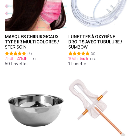
MASQUES CHIRURGICAUX
LUNETTES À OXYGÈNE
TYPE IIR MULTICOLORES /
DROITS AVEC TUBULURE /
STERISOIN
SUMBOW
(6)
(8)
75
dh
41
dh
10
dh
5
dh
TTC
TTC
Note
4.83
Note
4.88
50 bavettes
1 Lunette
sur 5
sur 5