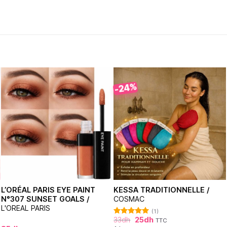
-24%
L’ORÉAL PARIS EYE PAINT
KESSA TRADITIONNELLE /
N°307 SUNSET GOALS /
COSMAC
L'OREAL PARIS
(1)
33
dh
25
dh
TTC
Note
5.00