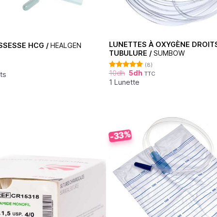
LUNETTES À OXYGÈNE DROIT
SSESSE HCG /
HEALGEN
TUBULURE /
SUMBOW
(8)
C
10
dh
5
dh
ts
TTC
Note
4.88
sur 5
1 Lunette
-33%