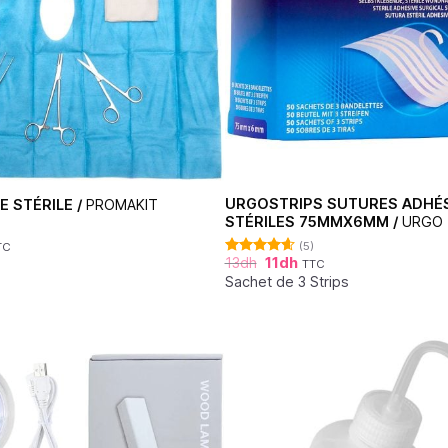
URGOSTRIPS SUTURES ADHÉ
E STÉRILE /
PROMAKIT
STÉRILES 75MMX6MM /
URGO
(5)
TC
13
dh
11
dh
TTC
Note
4.60
sur 5
Sachet de 3 Strips