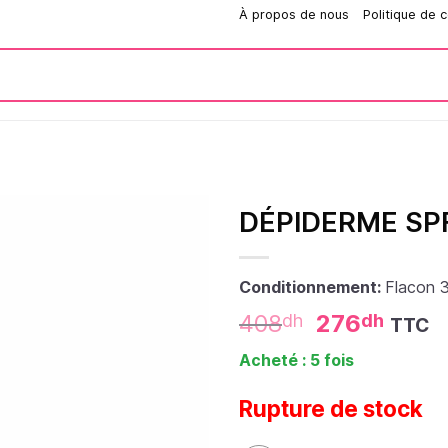
Comment passer une commande?
À propos de nous
Politique de c
DÉPIDERME SP
Conditionnement:
Flacon 
408
276
dh
dh
TTC
Acheté : 5 fois
Rupture de stock