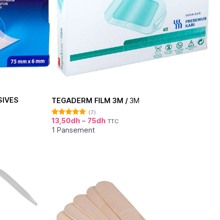
SIVES
TEGADERM FILM 3M /
3M
(7)
13,50
dh
–
75
dh
TTC
Note
5.00
sur 5
1 Pansement