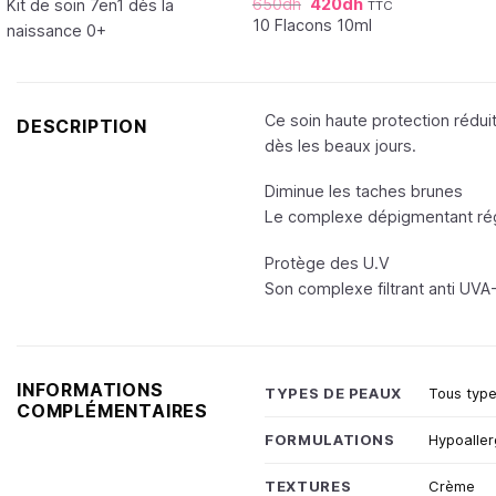
650
dh
420
dh
Kit de soin 7en1 dès la
TTC
10 Flacons 10ml
naissance 0+
Ce soin haute protection réduit
DESCRIPTION
dès les beaux jours.
Diminue les taches brunes
Le complexe dépigmentant régu
Protège des U.V
Son complexe filtrant anti UVA
INFORMATIONS
TYPES DE PEAUX
Tous typ
COMPLÉMENTAIRES
FORMULATIONS
Hypoalle
TEXTURES
Crème