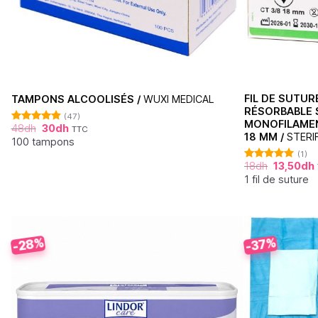
FIL DE SUTU
TAMPONS ALCOOLISÉS /
WUXI MEDICAL
RÉSORBABLE 
(47)
MONOFILAMENT
48
dh
30
dh
TTC
Note
4.87
18 MM /
STERIF
sur 5
100 tampons
(1)
18
dh
13,50
dh
Note
5.00
sur 5
1 fil de suture
-28%
-37%