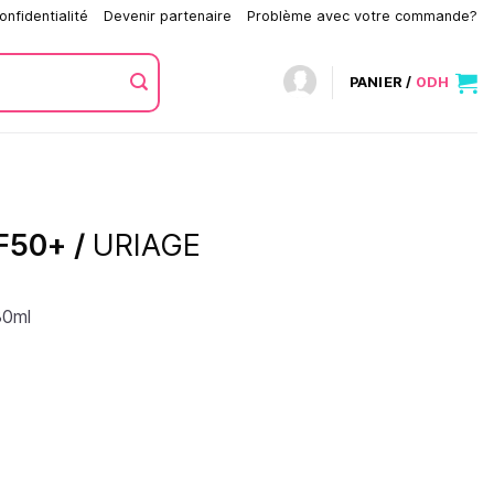
onfidentialité
Devenir partenaire
Problème avec votre commande?
PANIER /
0
DH
F50+ /
URIAGE
30ml