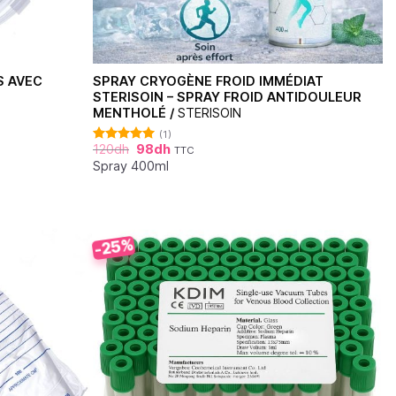
S AVEC
SPRAY CRYOGÈNE FROID IMMÉDIAT
STERISOIN – SPRAY FROID ANTIDOULEUR
MENTHOLÉ /
STERISOIN
(1)
120
dh
98
dh
TTC
Note
5.00
sur 5
Spray 400ml
-25%