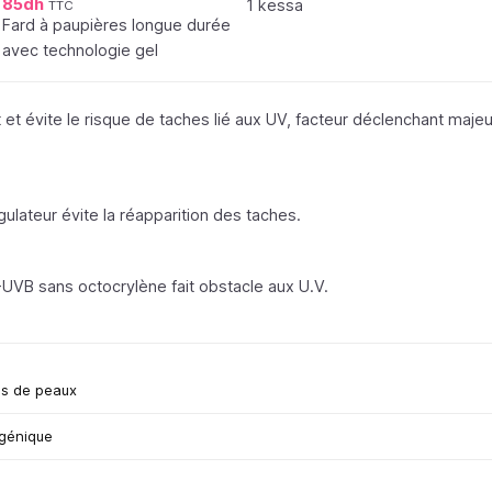
85
dh
sur 5
1 kessa
TTC
Fard à paupières longue durée
avec technologie gel
 et évite le risque de taches lié aux UV, facteur déclenchant majeu
lateur évite la réapparition des taches.
-UVB sans octocrylène fait obstacle aux U.V.
es de peaux
rgénique