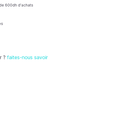
r de 600dh d'achats
es
r ?
faites-nous savoir