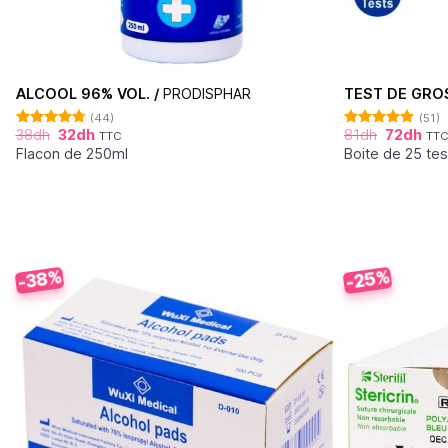
ALCOOL 96% VOL. /
PRODISPHAR
TEST DE GRO
(44)
(51)
38
dh
32
dh
81
dh
72
dh
TTC
TT
Note
4.77
Note
4.88
sur 5
sur 5
Flacon de 250ml
Boite de 25 tes
-38%
-25%