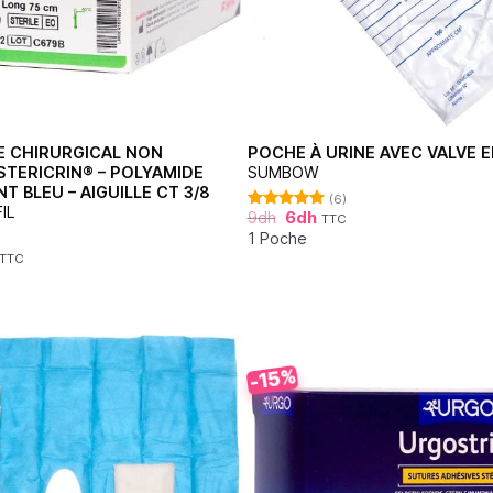
RE CHIRURGICAL NON
POCHE À URINE AVEC VALVE EN
STERICRIN® – POLYAMIDE
SUMBOW
 BLEU – AIGUILLE CT 3/8
(6)
IL
9
dh
6
dh
TTC
Note
5.00
sur 5
1 Poche
TTC
-15%