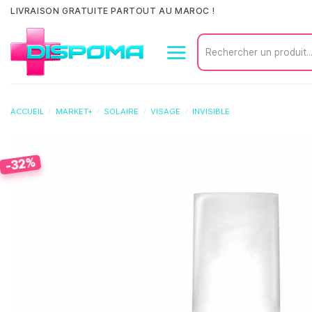
Passer
LIVRAISON GRATUITE PARTOUT AU MAROC !
au
Recherche
contenu
pour :
ACCUEIL
/
MARKET+
/
SOLAIRE
/
VISAGE
/
INVISIBLE
-32%