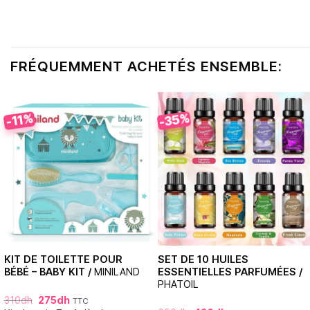
FRÉQUEMMENT ACHETÉS ENSEMBLE:
-35%
-11%
KIT DE TOILETTE POUR
SET DE 10 HUILES
BÉBÉ – BABY KIT /
MINILAND
ESSENTIELLES PARFUMÉES /
PHATOIL
310
dh
275
dh
TTC