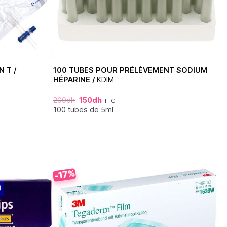
 T /
100 TUBES POUR PRÉLÈVEMENT SODIUM
HÉPARINE /
KDIM
200
dh
150
dh
TTC
100 tubes de 5ml
-17%