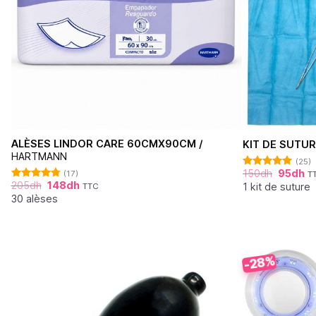
ALÈSES LINDOR CARE 60CMX90CM /
KIT DE SUTUR
HARTMANN
(25)
150
dh
95
dh
(17)
T
Note
4.92
205
dh
148
dh
sur 5
1 kit de suture
TTC
Note
4.76
sur 5
30 alèses
-28%