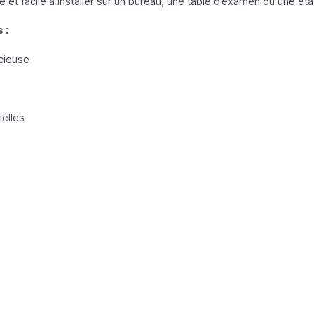
ue et facile à installer sur un bureau, une table d’examen ou une ét
 :
ncieuse
ielles