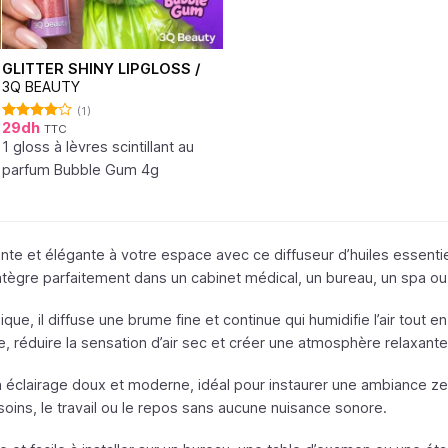
GLITTER SHINY LIPGLOSS /
3Q BEAUTY
(1)
29
dh
TTC
Note
4.00
sur
1 gloss à lèvres scintillant au
5
parfum Bubble Gum 4g
e et élégante à votre espace avec ce diffuseur d’huiles essentiel
tègre parfaitement dans un cabinet médical, un bureau, un spa ou 
que, il diffuse une brume fine et continue qui humidifie l’air tout en
ire, réduire la sensation d’air sec et créer une atmosphère relaxa
 éclairage doux et moderne, idéal pour instaurer une ambiance ze
soins, le travail ou le repos sans aucune nuisance sonore.