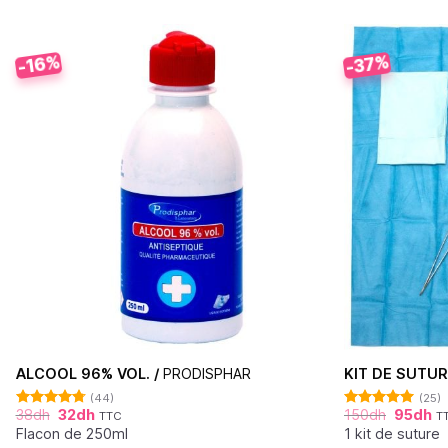
-37%
-16%
ALCOOL 96% VOL. /
PRODISPHAR
KIT DE SUTUR
(44)
(25)
38
dh
32
dh
150
dh
95
dh
TTC
T
Note
4.77
Note
4.92
sur 5
sur 5
Flacon de 250ml
1 kit de suture