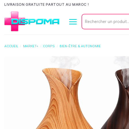
Passer
LIVRAISON GRATUITE PARTOUT AU MAROC !
au
Recherche
contenu
pour :
ACCUEIL
/
MARKET+
/
CORPS
/
BIEN-ÊTRE & AUTONOMIE