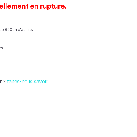
ellement en rupture.
r de 600dh d'achats
es
r ?
faites-nous savoir