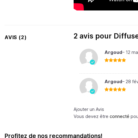
2 avis pour
Diffus
AVIS (2)
Argoud
–
12 ma
Note
5
sur
5
Argoud
–
28 fé
Note
5
sur
5
Ajouter un Avis
Vous devez être
connecté
pour
Profitez de nos recommandations!