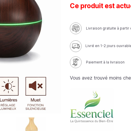
client
Ce produit est actu
Livraison gratuite à parti
Livré en 1-2 jours ouvrabl
Paiement à la livraison
Vous avez trouvé moins che