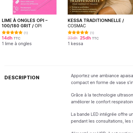
LIME À ONGLES OPI –
KESSA TRADITIONNELLE /
100/180 GRIT /
OPI
COSMAC
(1)
(1)
14
dh
33
dh
25
dh
TTC
TTC
Note
5.00
Note
5.00
sur 5
sur 5
1 lime à ongles
1 kessa
Apportez une ambiance apaisant
DESCRIPTION
compact en forme de vase s’in
Grâce à la technologie ultrasoni
améliorer le confort respirato
La bande LED intégrée offre un
pendant les consultations, les 