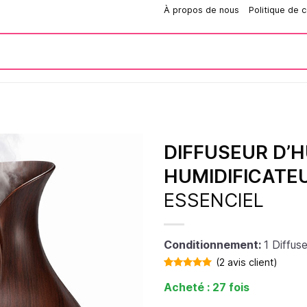
Comment passer une commande?
À propos de nous
Politique de c
DIFFUSEUR D’H
HUMIDIFICATEU
ESSENCIEL
Conditionnement:
1 Diffuse
(
2
avis client)
Noté
2
5.00
Acheté : 27 fois
sur 5 basé
sur
notations