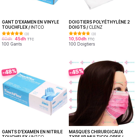
GANT D’EXAMEN EN VINYLE
DOIGTIERS POLYÉTHYLÈNE 2
TOUCHFLEX /
INTCO
DOIGTS /
CLENZ
(3)
(3)
60
dh
45
dh
10,50
dh
TTC
TTC
Note
5.00
Note
4.67
100 Gants
100 Doigtiers
sur 5
sur 5
-48%
-45%
GANTS D’EXAMEN EN NITRILE
MASQUES CHIRURGICAUX
TOUCHFLEX /
INTCO
TYPE IIR MULTICOLORES /