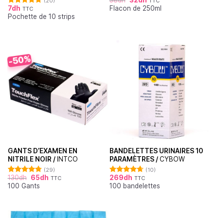
(20)
TTC
Note
4.77
7
dh
Flacon de 250ml
sur 5
TTC
Note
4.90
Pochette de 10 strips
sur 5
-50%
GANTS D’EXAMEN EN
BANDELETTES URINAIRES 10
NITRILE NOIR /
INTCO
PARAMÈTRES /
CYBOW
(29)
(10)
130
dh
65
dh
269
dh
TTC
TTC
Note
4.76
Note
4.70
100 Gants
100 bandelettes
sur 5
sur 5