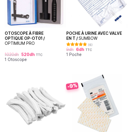
OTOSCOPE À FIBRE
POCHE À URINE AVEC VALVE
OPTIQUE OP-OT01 /
EN T /
SUMBOW
OPTIMIUM PRO
(6)
9
dh
6
dh
TTC
Note
5.00
1020
dh
520
dh
1 Poche
sur 5
TTC
1 Otoscope
-9%