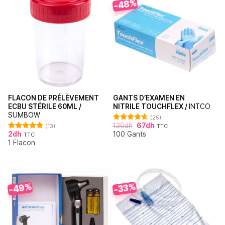
-48%
FLACON DE PRÉLÈVEMENT
GANTS D’EXAMEN EN
ECBU STÉRILE 60ML /
NITRILE TOUCHFLEX /
INTCO
SUMBOW
(25)
130
dh
67
dh
(13)
TTC
Note
4.60
2
dh
100 Gants
sur 5
TTC
Note
4.92
1 Flacon
sur 5
-49%
-33%