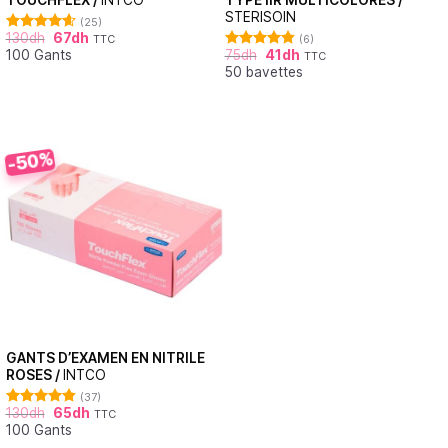
STERISOIN
(25)
130
dh
67
dh
TTC
(6)
Note
4.60
100 Gants
75
dh
41
dh
sur 5
TTC
Note
4.83
50 bavettes
sur 5
-50%
GANTS D’EXAMEN EN NITRILE
ROSES /
INTCO
(37)
130
dh
65
dh
TTC
Note
4.86
100 Gants
sur 5