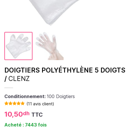
DOIGTIERS POLYÉTHYLÈNE 5 DOIGTS
/
CLENZ
Conditionnement:
100 Doigtiers
(
11
avis client)
Noté
11
5.00
10,50
dh
TTC
sur 5 basé
sur
notations
Acheté : 7443 fois
client