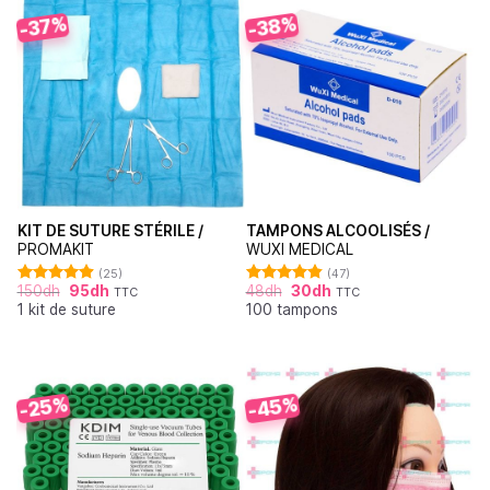
-38%
-37%
KIT DE SUTURE STÉRILE /
TAMPONS ALCOOLISÉS /
PROMAKIT
WUXI MEDICAL
(25)
(47)
150
dh
95
dh
48
dh
30
dh
TTC
TTC
Note
4.92
Note
4.87
1 kit de suture
100 tampons
sur 5
sur 5
-45%
-25%