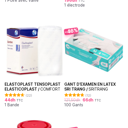
1 Poire avec valve
196
dh
sur 5
TTC
Note
5.00
1 électrode
sur 5
-46%
ELASTOPLAST TENSOPLAST
GANT D’EXAMEN EN LATEX
ELASTICOPLAST /
COMFORT
SRI TRANG /
SRITRANG
(22)
(12)
44
dh
121,50
dh
66
dh
TTC
TTC
Note
4.64
Note
4.67
1 Bande
100 Gants
sur 5
sur 5