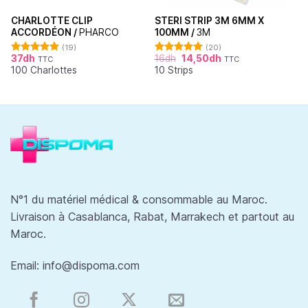
CHARLOTTE CLIP
STERI STRIP 3M 6MM X
ACCORDÉON /
PHARCO
100MM /
3M
(19)
(20)
37
dh
16
dh
14,50
dh
TTC
TTC
Note
4.95
Note
4.95
100 Charlottes
10 Strips
sur 5
sur 5
N°1 du matériel médical & consommable au Maroc.
Livraison à Casablanca, Rabat, Marrakech et partout au
Maroc.
Email:
info@dispoma.com