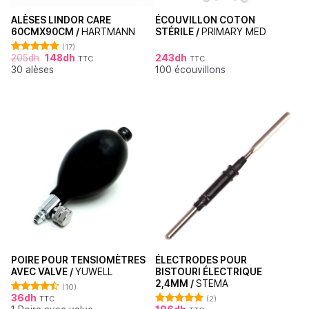
ALÈSES LINDOR CARE
ÉCOUVILLON COTON
60CMX90CM /
HARTMANN
STÉRILE /
PRIMARY MED
(17)
205
dh
148
dh
243
dh
TTC
TTC
Note
4.76
30 alèses
100 écouvillons
sur 5
POIRE POUR TENSIOMÈTRES
ÉLECTRODES POUR
AVEC VALVE /
YUWELL
BISTOURI ÉLECTRIQUE
2,4MM /
STEMA
(10)
36
dh
TTC
(2)
Note
4.50