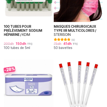
100 TUBES POUR
MASQUES CHIRURGICAUX
PRÉLÈVEMENT SODIUM
TYPE IIR MULTICOLORES /
HÉPARINE /
KDIM
STERISOIN
(6)
200
dh
150
dh
75
dh
41
dh
TTC
TTC
Note
4.83
100 tubes de 5ml
50 bavettes
sur 5
-28%