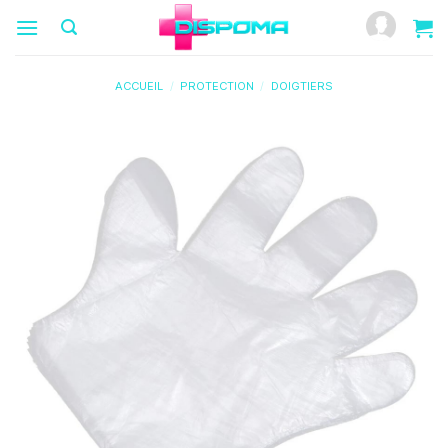
Passer
au
contenu
ACCUEIL
/
PROTECTION
/
DOIGTIERS