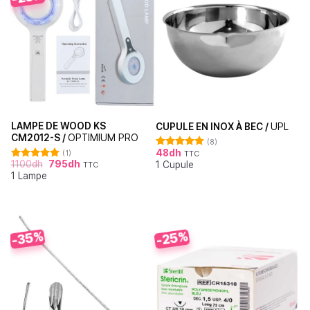
LAMPE DE WOOD KS
CUPULE EN INOX À BEC /
UPL
CM2012-S /
OPTIMIUM PRO
(8)
48
dh
(1)
TTC
Note
4.88
1100
dh
795
dh
1 Cupule
sur 5
TTC
Note
5.00
1 Lampe
sur 5
-35%
-25%