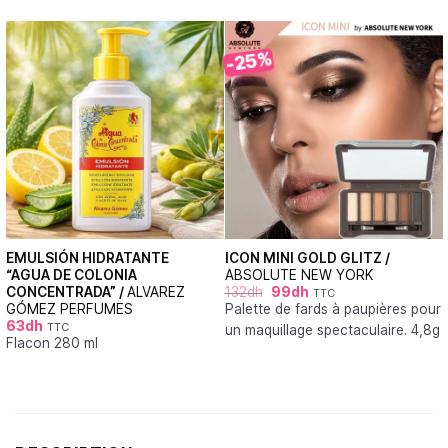
-25%
EMULSIÓN HIDRATANTE
ICON MINI GOLD GLITZ /
“AGUA DE COLONIA
ABSOLUTE NEW YORK
CONCENTRADA” /
ALVAREZ
132
dh
99
dh
TTC
GÓMEZ PERFUMES
Palette de fards à paupières pour
63
dh
TTC
un maquillage spectaculaire. 4,8g
Flacon 280 ml