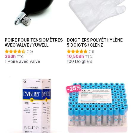
POIRE POUR TENSIOMÈTRES
DOIGTIERS POLYÉTHYLÈNE
AVEC VALVE /
YUWELL
5 DOIGTS /
CLENZ
(10)
(11)
36
dh
10,50
dh
TTC
TTC
Note
4.50
Note
5.00
1 Poire avec valve
100 Doigtiers
sur 5
sur 5
-25%