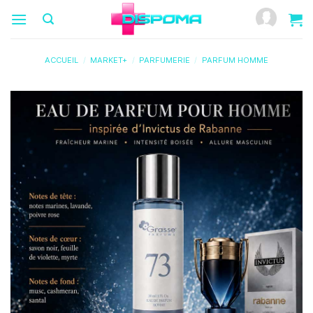
Passer
au
contenu
ACCUEIL
/
MARKET+
/
PARFUMERIE
/
PARFUM HOMME