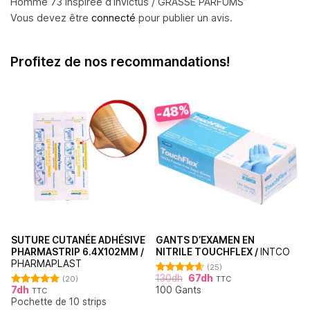
Homme 73 inspirée d’Invictus /
GRASSE PARFUMS
”
Vous devez être
connecté
pour publier un avis.
Profitez de nos recommandations!
-48%
SUTURE CUTANÉE ADHÉSIVE
GANTS D’EXAMEN EN
PHARMASTRIP 6.4X102MM /
NITRILE TOUCHFLEX /
INTCO
PHARMAPLAST
(25)
130
dh
67
dh
(20)
TTC
Note
4.60
7
dh
100 Gants
sur 5
TTC
Note
4.90
Pochette de 10 strips
sur 5