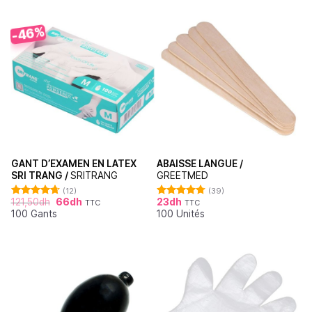
-46%
GANT D’EXAMEN EN LATEX
ABAISSE LANGUE /
SRI TRANG /
SRITRANG
GREETMED
(12)
(39)
121,50
dh
66
dh
23
dh
TTC
TTC
Note
4.67
Note
4.79
100 Gants
100 Unités
sur 5
sur 5