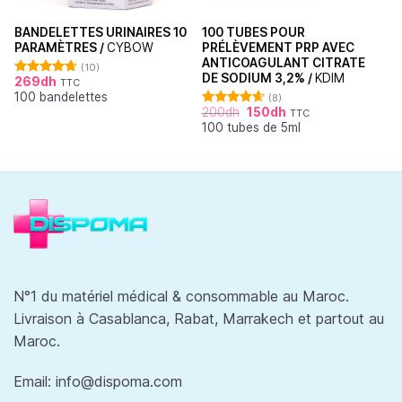
BANDELETTES URINAIRES 10
100 TUBES POUR
PARAMÈTRES /
CYBOW
PRÉLÈVEMENT PRP AVEC
ANTICOAGULANT CITRATE
(10)
DE SODIUM 3,2% /
KDIM
269
dh
TTC
Note
4.70
100 bandelettes
sur 5
(8)
200
dh
150
dh
TTC
Note
4.63
100 tubes de 5ml
sur 5
N°1 du matériel médical & consommable au Maroc.
Livraison à Casablanca, Rabat, Marrakech et partout au
Maroc.
Email:
info@dispoma.com