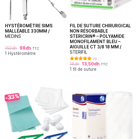
HYSTÉROMÈTRE SIMS
FIL DE SUTURE CHIRURGICAL
MALLÉABLE 330MM /
NON RÉSORBABLE
MEDINS
STERICRIN® – POLYAMIDE
MONOFILAMENT BLEU –
AIGUILLE CT 3/8 18 MM /
150
dh
98
dh
TTC
STERIFIL
1 Hystéromètre
(1)
18
dh
13,50
dh
TTC
Note
5.00
1 fil de suture
sur 5
-33%