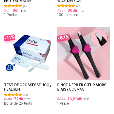
EN T /
SUMBOW
WUXI MEDICAL
(6)
(47)
9
dh
6
dh
48
dh
30
dh
TTC
TTC
Note
5.00
Note
4.87
1 Poche
100 tampons
sur 5
sur 5
-67%
-11%
TEST DE GROSSESSE HCG /
PINCE À ÉPILER CŒUR MORS
HEALGEN
BIAIS /
COSMAC
(51)
81
dh
72
dh
50
dh
16,50
dh
TTC
TTC
Note
4.88
Boite de 25 tests
1 Pince
sur 5