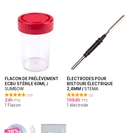
FLACON DE PRÉLÈVEMENT
ÉLECTRODES POUR
ECBU STÉRILE 60ML /
BISTOURI ÉLECTRIQUE
SUMBOW
2,4MM /
STEMA
(13)
(2)
2
dh
196
dh
TTC
TTC
Note
4.92
Note
5.00
1 Flacon
1 électrode
sur 5
sur 5
-28%