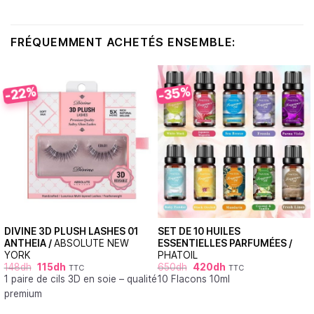
FRÉQUEMMENT ACHETÉS ENSEMBLE:
-35%
-22%
DIVINE 3D PLUSH LASHES 01
SET DE 10 HUILES
ANTHEIA /
ABSOLUTE NEW
ESSENTIELLES PARFUMÉES /
YORK
PHATOIL
148
dh
115
dh
650
dh
420
dh
TTC
TTC
1 paire de cils 3D en soie – qualité
10 Flacons 10ml
premium