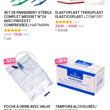
SET DE PANSEMENT STÉRILE
ELASTOPLAST TENSOPLAST
COMPLET MEDISET N°24
ELASTICOPLAST /
COMFORT
AVEC PINCES ET
(22)
COMPRESSES /
HARTMANN
34
dh
–
44
dh
TTC
Note
4.64
1 Bande
sur 5
(17)
24
dh
16
dh
TTC
Note
4.71
1 set
sur 5
-38%
-33%
POCHE À URINE AVEC VALVE
TAMPONS ALCOOLISÉS /