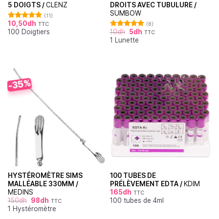
5 DOIGTS /
CLENZ
DROITS AVEC TUBULURE /
SUMBOW
(11)
10,50
dh
TTC
(8)
Note
5.00
100 Doigtiers
10
dh
5
dh
sur 5
TTC
Note
4.88
1 Lunette
sur 5
-35%
HYSTÉROMÈTRE SIMS
100 TUBES DE
MALLÉABLE 330MM /
PRÉLÈVEMENT EDTA /
KDIM
MEDINS
165
dh
TTC
150
dh
98
dh
100 tubes de 4ml
TTC
1 Hystéromètre