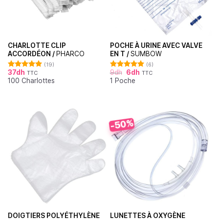
CHARLOTTE CLIP
POCHE À URINE AVEC VALVE
ACCORDÉON /
PHARCO
EN T /
SUMBOW
(19)
(6)
37
dh
9
dh
6
dh
TTC
TTC
Note
4.95
Note
5.00
100 Charlottes
1 Poche
sur 5
sur 5
-50%
DOIGTIERS POLYÉTHYLÈNE
LUNETTES À OXYGÈNE