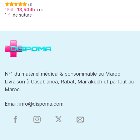
(1)
18
dh
13,50
dh
TTC
Note
5.00
1 fil de suture
sur 5
N°1 du matériel médical & consommable au Maroc.
Livraison à Casablanca, Rabat, Marrakech et partout au
Maroc.
Email:
info@dispoma.com