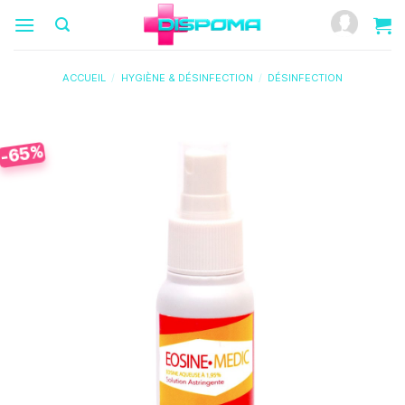
Passer
au
contenu
ACCUEIL
/
HYGIÈNE & DÉSINFECTION
/
DÉSINFECTION
-65%