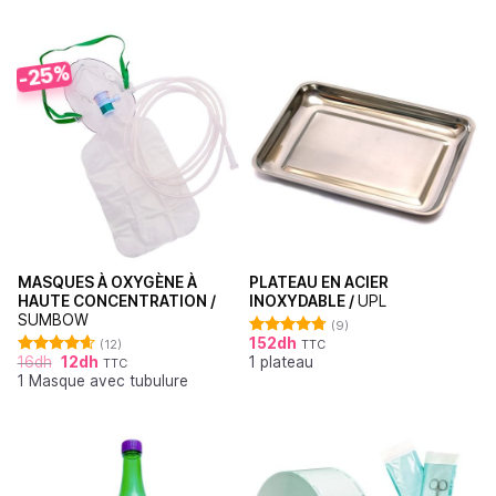
-25%
MASQUES À OXYGÈNE À
PLATEAU EN ACIER
HAUTE CONCENTRATION /
INOXYDABLE /
UPL
SUMBOW
(9)
152
dh
(12)
TTC
Note
4.78
16
dh
12
dh
1 plateau
sur 5
TTC
Note
4.64
1 Masque avec tubulure
sur 5