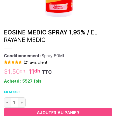
EOSINE MEDIC SPRAY 1,95% /
EL
RAYANE MEDIC
Conditionnement:
Spray 60ML
(
21
avis client)
Noté
21
4.90
31,50
11
dh
dh
TTC
sur 5 basé
sur
notations
Acheté : 5527 fois
client
En Stock!
quantité de Eosine Medic spray 1,95%
AJOUTER AU PANIER