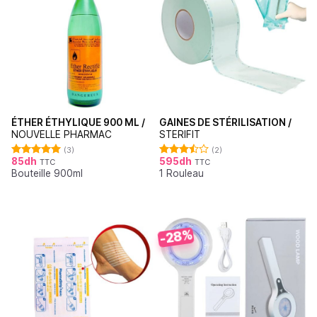
ÉTHER ÉTHYLIQUE 900 ML /
GAINES DE STÉRILISATION /
NOUVELLE PHARMAC
STERIFIT
(3)
(2)
85
dh
595
dh
TTC
TTC
Note
5.00
Note
Bouteille 900ml
1 Rouleau
sur 5
3.50
sur
5
-28%