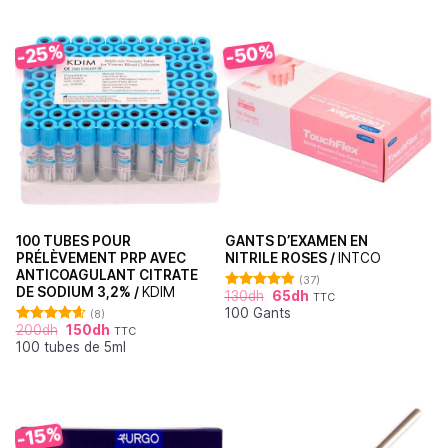
-50%
-25%
100 TUBES POUR
GANTS D’EXAMEN EN
PRÉLÈVEMENT PRP AVEC
NITRILE ROSES /
INTCO
ANTICOAGULANT CITRATE
(37)
DE SODIUM 3,2% /
KDIM
130
dh
65
dh
TTC
Note
4.86
100 Gants
sur 5
(8)
200
dh
150
dh
TTC
Note
4.63
100 tubes de 5ml
sur 5
-15%