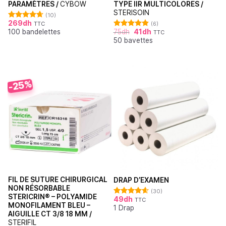
PARAMÈTRES /
CYBOW
TYPE IIR MULTICOLORES /
STERISOIN
(10)
269
dh
TTC
(6)
Note
4.70
100 bandelettes
75
dh
41
dh
sur 5
TTC
Note
4.83
50 bavettes
sur 5
-25%
FIL DE SUTURE CHIRURGICAL
DRAP D’EXAMEN
NON RÉSORBABLE
(30)
STERICRIN® – POLYAMIDE
49
dh
TTC
Note
4.62
MONOFILAMENT BLEU –
1 Drap
sur 5
AIGUILLE CT 3/8 18 MM /
STERIFIL