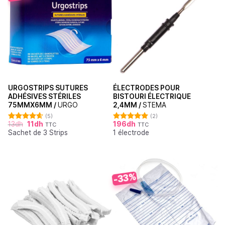
URGOSTRIPS SUTURES
ÉLECTRODES POUR
ADHÉSIVES STÉRILES
BISTOURI ÉLECTRIQUE
75MMX6MM /
URGO
2,4MM /
STEMA
(5)
(2)
13
dh
11
dh
196
dh
TTC
TTC
Note
4.60
Note
5.00
Sachet de 3 Strips
1 électrode
sur 5
sur 5
-33%