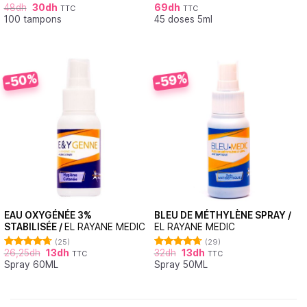
48
dh
30
dh
69
dh
TTC
TTC
Note
4.87
Note
4.81
100 tampons
45 doses 5ml
sur 5
sur 5
-50%
-59%
EAU OXYGÉNÉE 3%
BLEU DE MÉTHYLÈNE SPRAY /
STABILISÉE /
EL RAYANE MEDIC
EL RAYANE MEDIC
(25)
(29)
26,25
dh
13
dh
32
dh
13
dh
TTC
TTC
Note
4.72
Note
4.71
Spray 60ML
Spray 50ML
sur 5
sur 5