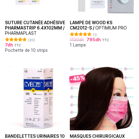
SUTURE CUTANÉE ADHÉSIVE
LAMPE DE WOOD KS
PHARMASTRIP 6.4X102MM /
CM2012-S /
OPTIMIUM PRO
PHARMAPLAST
(1)
1100
dh
795
dh
(20)
TTC
Note
5.00
7
dh
1 Lampe
sur 5
TTC
Note
4.90
Pochette de 10 strips
sur 5
-45%
BANDELETTES URINAIRES 10
MASQUES CHIRURGICAUX