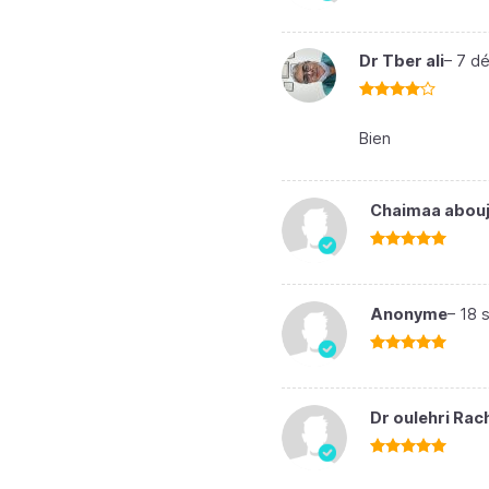
Note
5
sur
5
Dr Tber ali
–
7 d
Note
4
sur 5
Bien
Chaimaa abouj
Note
5
sur
5
Anonyme
–
18 
Note
5
sur
5
Dr oulehri Rac
Note
5
sur
5