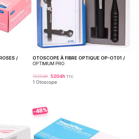
ROSES /
OTOSCOPE À FIBRE OPTIQUE OP-OT01 /
OPTIMIUM PRO
1020
dh
520
dh
TTC
1 Otoscope
-48%