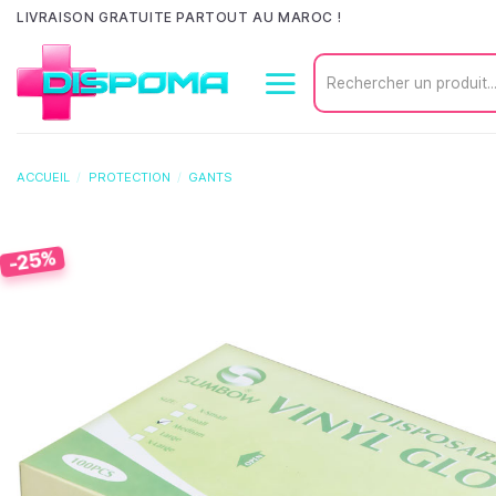
Passer
LIVRAISON GRATUITE PARTOUT AU MAROC !
au
Recherche
contenu
pour :
ACCUEIL
/
PROTECTION
/
GANTS
-25%