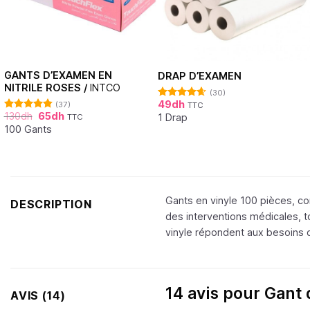
GANTS D’EXAMEN EN
DRAP D’EXAMEN
NITRILE ROSES /
INTCO
(30)
49
dh
(37)
TTC
Note
4.62
130
dh
65
dh
sur 5
1 Drap
TTC
Note
4.86
sur 5
100 Gants
Gants en vinyle 100 pièces, co
DESCRIPTION
des interventions médicales, t
vinyle répondent aux besoins qu
14 avis pour
Gant 
AVIS (14)