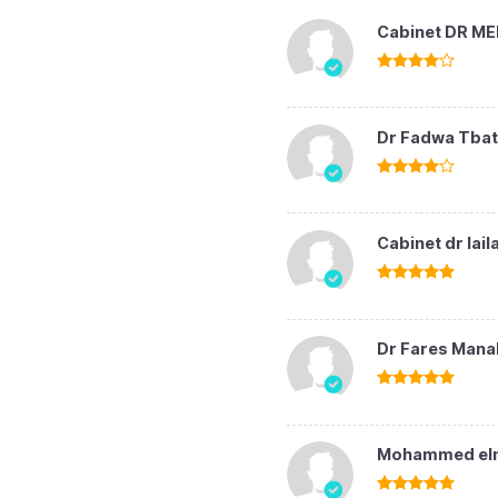
Cabinet DR M
Note
4
sur 5
Dr Fadwa Tba
Note
4
sur 5
Cabinet dr lai
Note
5
sur
5
Dr Fares Mana
Note
5
sur
5
Mohammed elm