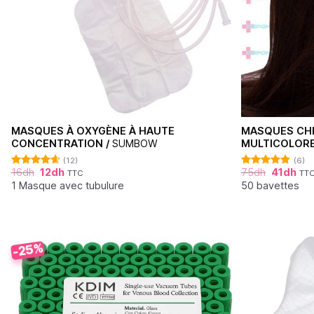
MASQUES À OXYGÈNE À HAUTE
MASQUES CHI
CONCENTRATION /
SUMBOW
MULTICOLORE
(12)
(6)
16
dh
12
dh
75
dh
41
dh
TTC
TT
Note
4.64
Note
4.83
sur 5
sur 5
1 Masque avec tubulure
50 bavettes
-25%