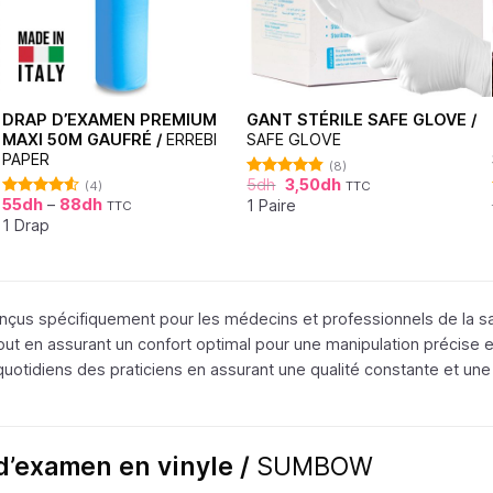
DRAP D’EXAMEN PREMIUM
GANT STÉRILE SAFE GLOVE /
MAXI 50M GAUFRÉ /
ERREBI
SAFE GLOVE
PAPER
(8)
5
dh
3,50
dh
(4)
TTC
Note
4.75
55
dh
–
88
dh
sur 5
1 Paire
TTC
Note
4.50
sur 5
1 Drap
nçus spécifiquement pour les médecins et professionnels de la san
out en assurant un confort optimal pour une manipulation précise 
otidiens des praticiens en assurant une qualité constante et une sé
d’examen en vinyle /
SUMBOW