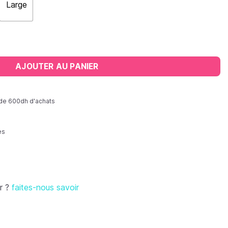
Large
 vinyle
AJOUTER AU PANIER
r de 600dh d'achats
es
r ?
faites-nous savoir