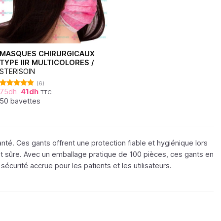
MASQUES CHIRURGICAUX
TYPE IIR MULTICOLORES /
STERISOIN
(6)
75
dh
41
dh
TTC
Note
4.83
sur 5
50 bavettes
té. Ces gants offrent une protection fiable et hygiénique lors
et sûre. Avec un emballage pratique de 100 pièces, ces gants en
curité accrue pour les patients et les utilisateurs.