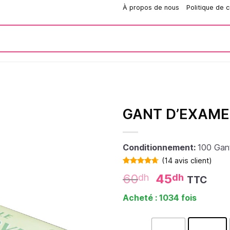
Comment passer une commande?
À propos de nous
Politique de c
GANT D’EXAME
Conditionnement:
100 Gan
(
14
avis client)
Noté
14
4.64
60
45
dh
dh
TTC
sur 5 basé
sur
notations
Acheté : 1034 fois
client