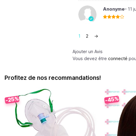
Anonyme
–
11 j
Note
4
sur 5
1
2
→
Ajouter un Avis
Vous devez être
connecté
pour
Profitez de nos recommandations!
-45%
-25%