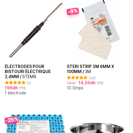
-9%
ÉLECTRODES POUR
STERI STRIP 3M 6MM X
BISTOURI ÉLECTRIQUE
100MM /
3M
2,4MM /
STEMA
(20)
16
dh
14,50
dh
(2)
TTC
Note
4.95
196
dh
10 Strips
sur 5
TTC
Note
5.00
1 électrode
sur 5
-25%