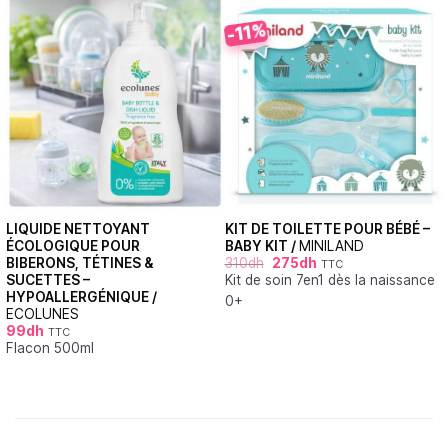
-11%
LIQUIDE NETTOYANT
KIT DE TOILETTE POUR BÉBÉ –
ÉCOLOGIQUE POUR
BABY KIT /
MINILAND
BIBERONS, TÉTINES &
310
dh
275
dh
TTC
SUCETTES –
Kit de soin 7en1 dès la naissance
HYPOALLERGÉNIQUE /
0+
ECOLUNES
99
dh
TTC
Flacon 500ml