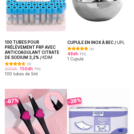
100 TUBES POUR
CUPULE EN INOX À BEC /
UPL
PRÉLÈVEMENT PRP AVEC
(8)
ANTICOAGULANT CITRATE
48
dh
TTC
Note
4.88
DE SODIUM 3,2% /
KDIM
1 Cupule
sur 5
(8)
200
dh
150
dh
TTC
Note
4.63
100 tubes de 5ml
sur 5
-67%
-28%