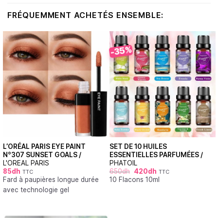
FRÉQUEMMENT ACHETÉS ENSEMBLE:
-35%
L’ORÉAL PARIS EYE PAINT
SET DE 10 HUILES
N°307 SUNSET GOALS /
ESSENTIELLES PARFUMÉES /
L'OREAL PARIS
PHATOIL
85
dh
650
dh
420
dh
TTC
TTC
Fard à paupières longue durée
10 Flacons 10ml
avec technologie gel