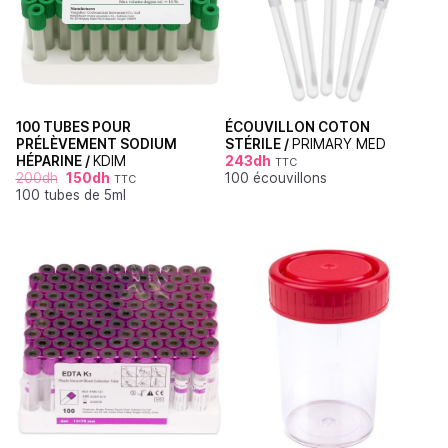
100 TUBES POUR
ÉCOUVILLON COTON
PRÉLÈVEMENT SODIUM
STÉRILE /
PRIMARY MED
HÉPARINE /
KDIM
243
dh
TTC
200
dh
150
dh
100 écouvillons
TTC
100 tubes de 5ml