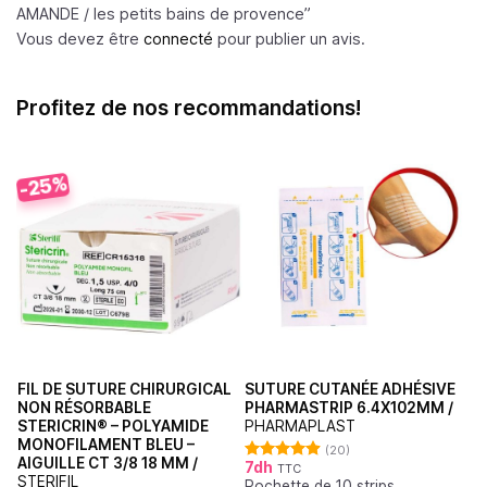
AMANDE /
les petits bains de provence
”
Vous devez être
connecté
pour publier un avis.
Profitez de nos recommandations!
-25%
FIL DE SUTURE CHIRURGICAL
SUTURE CUTANÉE ADHÉSIVE
NON RÉSORBABLE
PHARMASTRIP 6.4X102MM /
STERICRIN® – POLYAMIDE
PHARMAPLAST
MONOFILAMENT BLEU –
(20)
AIGUILLE CT 3/8 18 MM /
7
dh
TTC
Note
4.90
STERIFIL
Pochette de 10 strips
sur 5