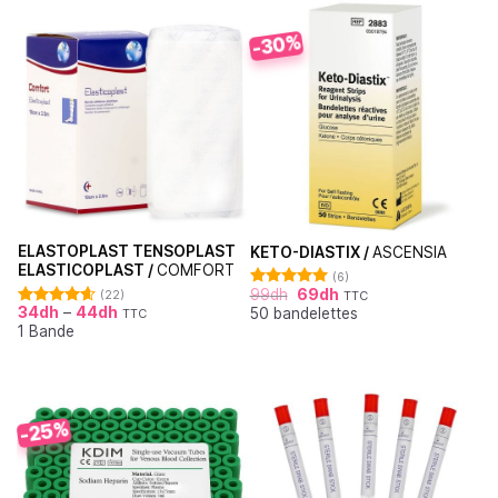
-30%
ELASTOPLAST TENSOPLAST
KETO-DIASTIX /
ASCENSIA
ELASTICOPLAST /
COMFORT
(6)
99
dh
69
dh
(22)
TTC
Note
5.00
34
dh
–
44
dh
50 bandelettes
sur 5
TTC
Note
4.64
1 Bande
sur 5
-25%