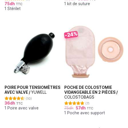
75
dh
1 kit de suture
sur 5
TTC
Note
5.00
1 Stérilet
sur 5
-24%
POIRE POUR TENSIOMÈTRES
POCHE DE COLOSTOMIE
AVEC VALVE /
YUWELL
VIDANGEABLE EN 2 PIÈCES /
COLOSTOBAGS
(10)
36
dh
TTC
(7)
Note
4.50
1 Poire avec valve
75
dh
57
dh
sur 5
TTC
Note
5.00
1 Poche avec support
sur 5