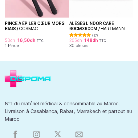
PINCE À ÉPILER CŒUR MORS
ALÈSES LINDOR CARE
BIAIS /
COSMAC
60CMX90CM /
HARTMANN
(17)
50
dh
16,50
dh
205
dh
148
dh
TTC
TTC
Note
4.76
1 Pince
30 alèses
sur 5
N°1 du matériel médical & consommable au Maroc.
Livraison à Casablanca, Rabat, Marrakech et partout au
Maroc.