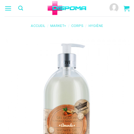
Passer
au
contenu
ACCUEIL
/
MARKET+
/
CORPS
/
HYGIÈNE