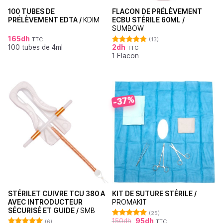
100 TUBES DE
FLACON DE PRÉLÈVEMENT
PRÉLÈVEMENT EDTA /
KDIM
ECBU STÉRILE 60ML /
SUMBOW
165
dh
TTC
(13)
100 tubes de 4ml
2
dh
TTC
Note
4.92
1 Flacon
sur 5
-37%
STÉRILET CUIVRE TCU 380 A
KIT DE SUTURE STÉRILE /
AVEC INTRODUCTEUR
PROMAKIT
SÉCURISÉ ET GUIDE /
SMB
(25)
150
dh
95
dh
(6)
TTC
Note
4.92