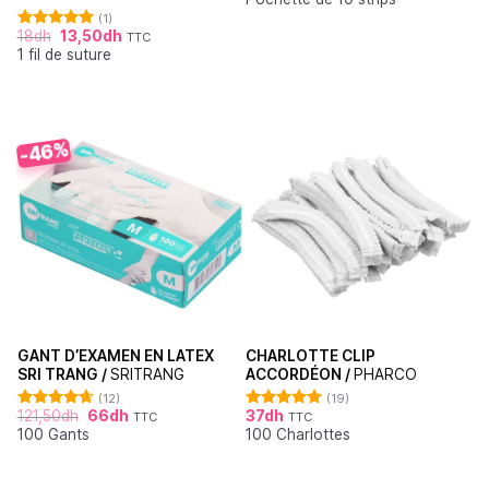
(1)
18
dh
13,50
dh
TTC
Note
5.00
1 fil de suture
sur 5
-46%
GANT D’EXAMEN EN LATEX
CHARLOTTE CLIP
SRI TRANG /
SRITRANG
ACCORDÉON /
PHARCO
(12)
(19)
121,50
dh
66
dh
37
dh
TTC
TTC
Note
4.67
Note
4.95
100 Gants
100 Charlottes
sur 5
sur 5