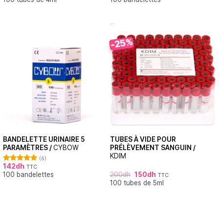
-25%
BANDELETTE URINAIRE 5
TUBES À VIDE POUR
PARAMÈTRES /
CYBOW
PRÉLÈVEMENT SANGUIN /
KDIM
(6)
142
dh
TTC
Note
5.00
100 bandelettes
200
dh
150
dh
sur 5
TTC
100 tubes de 5ml