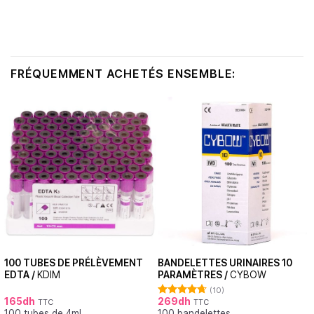
FRÉQUEMMENT ACHETÉS ENSEMBLE:
100 TUBES DE PRÉLÈVEMENT
BANDELETTES URINAIRES 10
EDTA /
KDIM
PARAMÈTRES /
CYBOW
(10)
165
dh
269
dh
TTC
TTC
Note
4.70
100 tubes de 4ml
100 bandelettes
sur 5