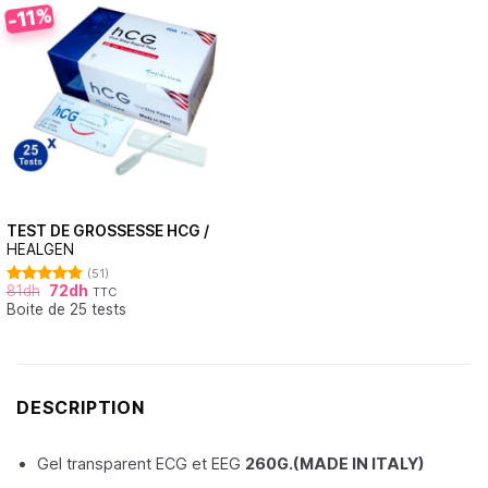
-11%
TEST DE GROSSESSE HCG /
HEALGEN
(51)
81
dh
72
dh
TTC
Note
4.88
Boite de 25 tests
sur 5
DESCRIPTION
Gel transparent ECG et EEG
260G.(MADE IN ITALY)