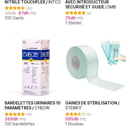
NITRILE TOUCHFLEX /
INTCO
AVEC INTRODUCTEUR
SÉCURISÉ ET GUIDE /
SMB
(25)
130
dh
67
dh
TTC
(6)
Note
4.60
100 Gants
75
dh
sur 5
TTC
Note
5.00
1 Stérilet
sur 5
BANDELETTES URINAIRES 10
GAINES DE STÉRILISATION /
PARAMÈTRES /
CYBOW
STERIFIT
(10)
(2)
269
dh
595
dh
TTC
TTC
Note
4.70
Note
100 bandelettes
1 Rouleau
sur 5
3.50
sur
5