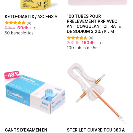
100 TUBES POUR
KETO-DIASTIX /
ASCENSIA
PRÉLÈVEMENT PRP AVEC
(6)
ANTICOAGULANT CITRATE
99
dh
69
dh
TTC
Note
5.00
DE SODIUM 3,2% /
KDIM
50 bandelettes
sur 5
(8)
200
dh
150
dh
TTC
Note
4.63
100 tubes de 5ml
sur 5
-48%
GANTS D’EXAMEN EN
STÉRILET CUIVRE TCU 380 A