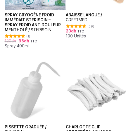
SPRAY CRYOGÈNE FROID
ABAISSE LANGUE /
IMMÉDIAT STERISOIN –
GREETMED
SPRAY FROID ANTIDOULEUR
(39)
MENTHOLÉ /
STERISOIN
23
dh
TTC
Note
4.79
100 Unités
sur 5
(1)
120
dh
98
dh
TTC
Note
5.00
Spray 400ml
sur 5
PISSETTE GRADUÉE /
CHARLOTTE CLIP