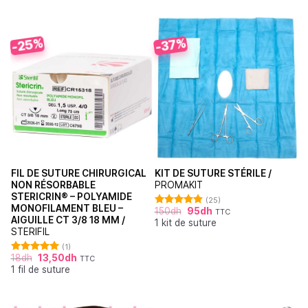
-25%
-37%
FIL DE SUTURE CHIRURGICAL
KIT DE SUTURE STÉRILE /
NON RÉSORBABLE
PROMAKIT
STERICRIN® – POLYAMIDE
(25)
MONOFILAMENT BLEU –
150
dh
95
dh
TTC
Note
4.92
AIGUILLE CT 3/8 18 MM /
1 kit de suture
sur 5
STERIFIL
(1)
18
dh
13,50
dh
TTC
Note
5.00
1 fil de suture
sur 5