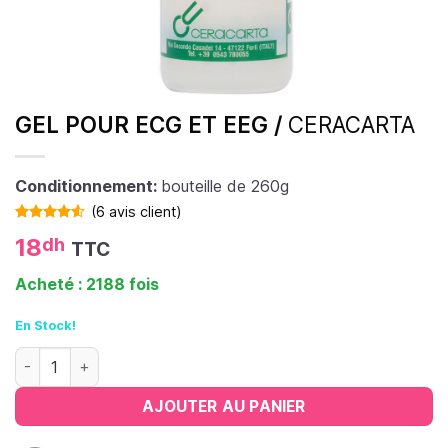
GEL POUR ECG ET EEG /
CERACARTA
Conditionnement:
bouteille de 260g
(
6
avis client)
Noté
6
4.50
18
dh
TTC
sur 5 basé
sur
notations
Acheté : 2188 fois
client
En Stock!
quantité de Gel pour ECG et EEG
AJOUTER AU PANIER