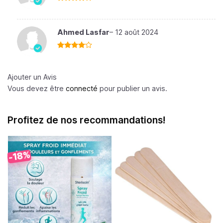
Note
4
sur 5
Ahmed Lasfar
–
12 août 2024
Note
4
sur 5
Ajouter un Avis
Vous devez être
connecté
pour publier un avis.
Profitez de nos recommandations!
-18%