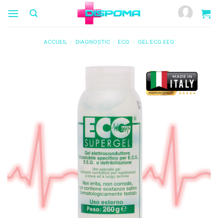
Passer
au
contenu
ACCUEIL
/
DIAGNOSTIC
/
ECG
/
GEL ECG EEG