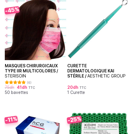
-45%
MASQUES CHIRURGICAUX
CURETTE
TYPE IIR MULTICOLORES /
DERMATOLOGIQUE KAI
STERISOIN
STÉRILE /
AESTHETIC GROUP
(6)
75
dh
41
dh
20
dh
TTC
TTC
Note
4.83
50 bavettes
1 Curette
sur 5
-25%
-11%