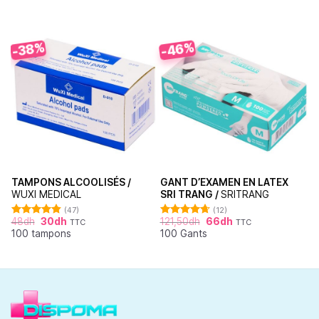
-46%
-38%
TAMPONS ALCOOLISÉS /
GANT D’EXAMEN EN LATEX
WUXI MEDICAL
SRI TRANG /
SRITRANG
(47)
(12)
48
dh
30
dh
121,50
dh
66
dh
TTC
TTC
Note
4.87
Note
4.67
100 tampons
100 Gants
sur 5
sur 5