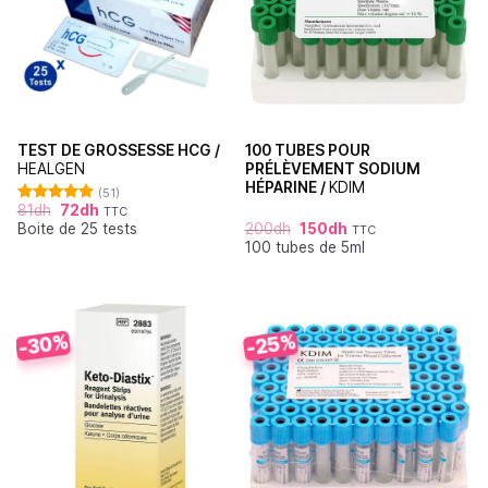
TEST DE GROSSESSE HCG /
100 TUBES POUR
HEALGEN
PRÉLÈVEMENT SODIUM
HÉPARINE /
KDIM
(51)
81
dh
72
dh
TTC
Note
4.88
Boite de 25 tests
200
dh
150
dh
sur 5
TTC
100 tubes de 5ml
-30%
-25%