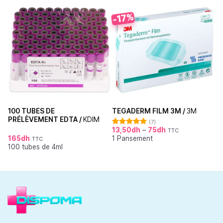
-17%
100 TUBES DE
TEGADERM FILM 3M /
3M
PRÉLÈVEMENT EDTA /
KDIM
(7)
13,50
dh
–
75
dh
TTC
Note
5.00
165
dh
1 Pansement
sur 5
TTC
100 tubes de 4ml