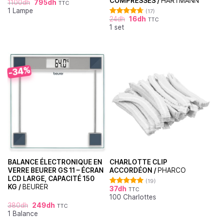
COMPRESSES /
HARTMANN
1100
dh
795
dh
TTC
Note
5.00
1 Lampe
sur 5
(17)
24
dh
16
dh
TTC
Note
4.71
1 set
sur 5
-34%
BALANCE ÉLECTRONIQUE EN
CHARLOTTE CLIP
VERRE BEURER GS 11 – ÉCRAN
ACCORDÉON /
PHARCO
LCD LARGE, CAPACITÉ 150
(19)
KG /
BEURER
37
dh
TTC
Note
4.95
100 Charlottes
sur 5
380
dh
249
dh
TTC
1 Balance