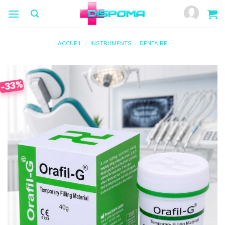
Passer
au
contenu
ACCUEIL
/
INSTRUMENTS
/
DENTAIRE
-33%