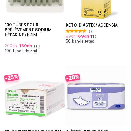
100 TUBES POUR
KETO-DIASTIX /
ASCENSIA
PRÉLÈVEMENT SODIUM
(6)
HÉPARINE /
KDIM
99
dh
69
dh
TTC
Note
5.00
50 bandelettes
sur 5
200
dh
150
dh
TTC
100 tubes de 5ml
-25%
-28%