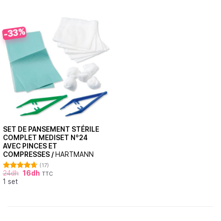
-33%
SET DE PANSEMENT STÉRILE
COMPLET MEDISET N°24
AVEC PINCES ET
COMPRESSES /
HARTMANN
(17)
24
dh
16
dh
TTC
Note
4.71
1 set
sur 5