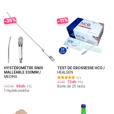
-35%
-11%
HYSTÉROMÈTRE SIMS
TEST DE GROSSESSE HCG /
MALLÉABLE 330MM /
HEALGEN
MEDINS
(51)
81
dh
72
dh
TTC
Note
4.88
150
dh
98
dh
Boite de 25 tests
sur 5
TTC
1 Hystéromètre