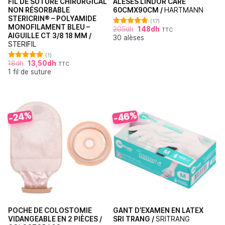
FIL DE SUTURE CHIRURGICAL
ALÈSES LINDOR CARE
NON RÉSORBABLE
60CMX90CM /
HARTMANN
STERICRIN® – POLYAMIDE
(17)
MONOFILAMENT BLEU –
205
dh
148
dh
TTC
Note
4.76
AIGUILLE CT 3/8 18 MM /
30 alèses
sur 5
STERIFIL
(1)
18
dh
13,50
dh
TTC
Note
5.00
1 fil de suture
sur 5
-46%
-24%
POCHE DE COLOSTOMIE
GANT D’EXAMEN EN LATEX
VIDANGEABLE EN 2 PIÈCES /
SRI TRANG /
SRITRANG