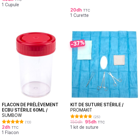
Note
4.88
1 Cupule
sur 5
20
dh
TTC
1 Curette
-37%
FLACON DE PRÉLÈVEMENT
KIT DE SUTURE STÉRILE /
ECBU STÉRILE 60ML /
PROMAKIT
SUMBOW
(25)
150
dh
95
dh
(13)
TTC
Note
4.92
2
dh
1 kit de suture
sur 5
TTC
Note
4.92
1 Flacon
sur 5