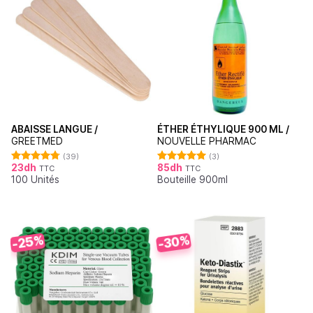
ABAISSE LANGUE /
ÉTHER ÉTHYLIQUE 900 ML /
GREETMED
NOUVELLE PHARMAC
(39)
(3)
23
dh
85
dh
TTC
TTC
Note
4.79
Note
5.00
100 Unités
Bouteille 900ml
sur 5
sur 5
-25%
-30%