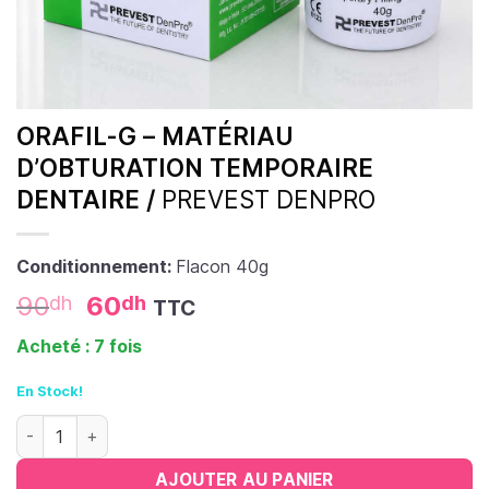
ORAFIL-G – MATÉRIAU
D’OBTURATION TEMPORAIRE
DENTAIRE /
PREVEST DENPRO
Conditionnement:
Flacon 40g
90
60
dh
dh
TTC
Acheté : 7 fois
En Stock!
quantité de Orafil-G – Matériau d’obturation temporaire den
AJOUTER AU PANIER