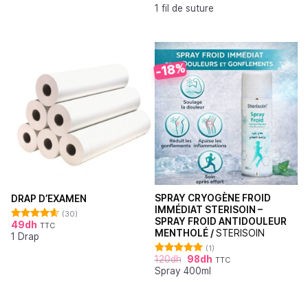
1 fil de suture
-18%
SPRAY CRYOGÈNE FROID
DRAP D’EXAMEN
IMMÉDIAT STERISOIN –
(30)
SPRAY FROID ANTIDOULEUR
49
dh
TTC
Note
4.62
MENTHOLÉ /
STERISOIN
1 Drap
sur 5
(1)
120
dh
98
dh
TTC
Note
5.00
Spray 400ml
sur 5