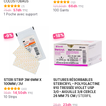
COLOSTOBAGS
(12)
121,50
dh
66
dh
(7)
TTC
Note
4.67
75
dh
57
dh
100 Gants
sur 5
TTC
Note
5.00
1 Poche avec support
sur 5
-18%
-9%
STERI STRIP 3M 6MM X
SUTURES RÉSORBABLES
100MM /
3M
STERICRYL – POLYGLACTINE
910 TRESSÉE VIOLET USP
(20)
3/0 – AIGUILLE 3/8 CERCLE
16
dh
14,50
dh
TTC
Note
4.95
26 MM 75 CM /
STERIFIL
10 Strips
sur 5
28
dh
23
dh
TTC