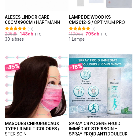
ALÈSES LINDOR CARE
LAMPE DE WOOD KS
60CMX90CM /
HARTMANN
CM2012-S /
OPTIMIUM PRO
(17)
(1)
205
dh
148
dh
1100
dh
795
dh
TTC
TTC
Note
4.76
Note
5.00
30 alèses
1 Lampe
sur 5
sur 5
-45%
-18%
MASQUES CHIRURGICAUX
SPRAY CRYOGÈNE FROID
TYPE IIR MULTICOLORES /
IMMÉDIAT STERISOIN –
STERISOIN
SPRAY FROID ANTIDOULEUR