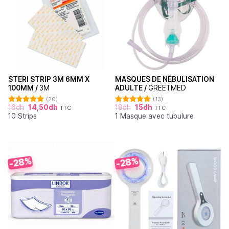
STERI STRIP 3M 6MM X
MASQUES DE NÉBULISATION
100MM /
3M
ADULTE /
GREETMED
(20)
(13)
16
dh
14,50
dh
18
dh
15
dh
TTC
TTC
Note
4.95
Note
4.85
10 Strips
1 Masque avec tubulure
sur 5
sur 5
-28%
-28%