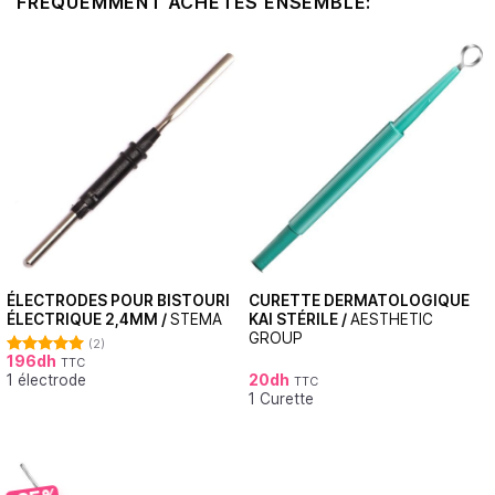
FRÉQUEMMENT ACHETÉS ENSEMBLE:
ÉLECTRODES POUR BISTOURI
CURETTE DERMATOLOGIQUE
ÉLECTRIQUE 2,4MM /
STEMA
KAI STÉRILE /
AESTHETIC
GROUP
(2)
196
dh
TTC
Note
5.00
1 électrode
20
dh
sur 5
TTC
1 Curette