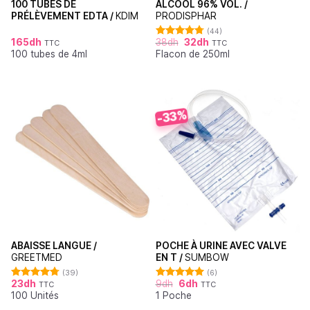
100 TUBES DE
ALCOOL 96% VOL. /
PRÉLÈVEMENT EDTA /
KDIM
PRODISPHAR
(44)
165
dh
38
dh
32
dh
TTC
TTC
Note
4.77
100 tubes de 4ml
Flacon de 250ml
sur 5
-33%
ABAISSE LANGUE /
POCHE À URINE AVEC VALVE
GREETMED
EN T /
SUMBOW
(39)
(6)
23
dh
9
dh
6
dh
TTC
TTC
Note
4.79
Note
5.00
100 Unités
1 Poche
sur 5
sur 5