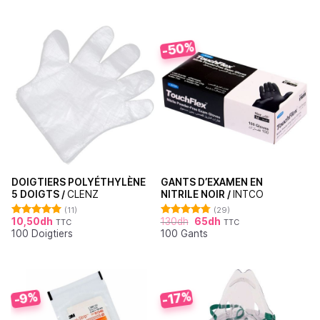
-50%
DOIGTIERS POLYÉTHYLÈNE
GANTS D’EXAMEN EN
5 DOIGTS /
CLENZ
NITRILE NOIR /
INTCO
(11)
(29)
10,50
dh
130
dh
65
dh
TTC
TTC
Note
5.00
Note
4.76
100 Doigtiers
100 Gants
sur 5
sur 5
-17%
-9%