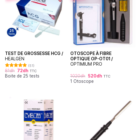
TEST DE GROSSESSE HCG /
OTOSCOPE À FIBRE
HEALGEN
OPTIQUE OP-OT01 /
OPTIMIUM PRO
(51)
81
dh
72
dh
TTC
Note
4.88
Boite de 25 tests
1020
dh
520
dh
sur 5
TTC
1 Otoscope