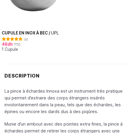
CUPULE EN INOX À BEC /
UPL
(8)
48
dh
TTC
Note
4.88
1 Cupule
sur 5
DESCRIPTION
La pince à échardes Innoxa est un instrument très pratique
qui permet d’extraire des corps étrangers insérés
involontairement dans la peau, tels que des échardes, les
épines ou encore les dards dus à des piqûres.
Munie d’un embout avec des pointes extra fines, la pince à
échardes permet de retirer les corps étrangers avec une