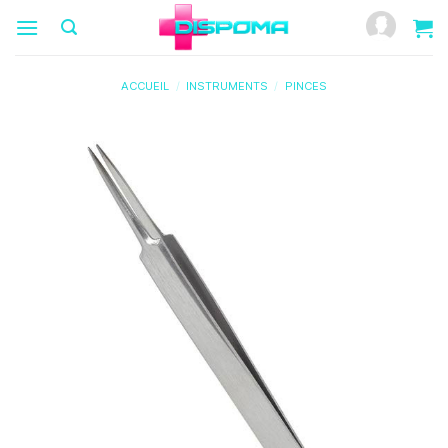
Passer
au
contenu
ACCUEIL
/
INSTRUMENTS
/
PINCES