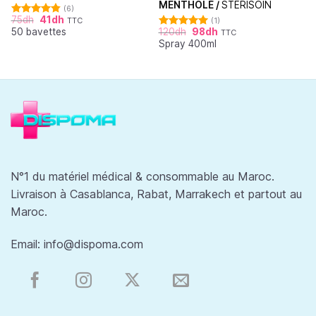
MENTHOLÉ /
STERISOIN
(6)
75
dh
41
dh
TTC
(1)
Note
4.83
50 bavettes
120
dh
98
dh
sur 5
TTC
Note
5.00
Spray 400ml
sur 5
N°1 du matériel médical & consommable au Maroc.
Livraison à Casablanca, Rabat, Marrakech et partout au
Maroc.
Email:
info@dispoma.com