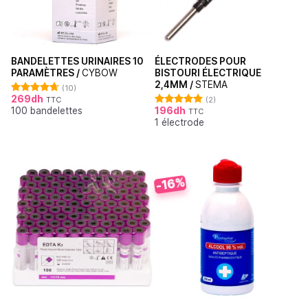
BANDELETTES URINAIRES 10
ÉLECTRODES POUR
PARAMÈTRES /
CYBOW
BISTOURI ÉLECTRIQUE
2,4MM /
STEMA
(10)
269
dh
TTC
(2)
Note
4.70
100 bandelettes
196
dh
sur 5
TTC
Note
5.00
1 électrode
sur 5
-16%