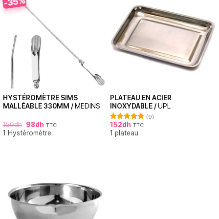
-35%
HYSTÉROMÈTRE SIMS
PLATEAU EN ACIER
MALLÉABLE 330MM /
MEDINS
INOXYDABLE /
UPL
(9)
150
dh
98
dh
152
dh
TTC
TTC
Note
4.78
1 Hystéromètre
1 plateau
sur 5