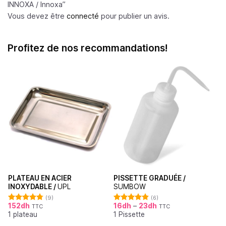
INNOXA /
Innoxa
”
Vous devez être
connecté
pour publier un avis.
Profitez de nos recommandations!
PLATEAU EN ACIER
PISSETTE GRADUÉE /
INOXYDABLE /
UPL
SUMBOW
(9)
(6)
152
dh
16
dh
–
23
dh
TTC
TTC
Note
4.78
Note
4.83
1 plateau
1 Pissette
sur 5
sur 5