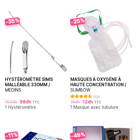
-35%
-25%
HYSTÉROMÈTRE SIMS
MASQUES À OXYGÈNE À
MALLÉABLE 330MM /
HAUTE CONCENTRATION /
MEDINS
SUMBOW
(12)
150
dh
98
dh
16
dh
12
dh
TTC
TTC
Note
4.64
1 Hystéromètre
1 Masque avec tubulure
sur 5
-49%
-11%