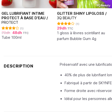
GEL LUBRIFIANT INTIME
GLITTER SHINY LIPGLOSS /
PROTECT À BASE D’EAU /
3Q BEAUTY
PROTECT
(1)
29
dh
(1)
TTC
Note
70
dh
48
dh
4.00
sur
1 gloss à lèvres scintillant au
TTC
Note
5
4.00
sur
Tube 100ml
parfum Bubble Gum 4g
5
Préservatif avec une lubrificat
DESCRIPTION
40% de plus de lubrifiant lo
Fabriqué à partir de SKYNFE
Forme droite avec réservoir
Idéal pour les personnes all