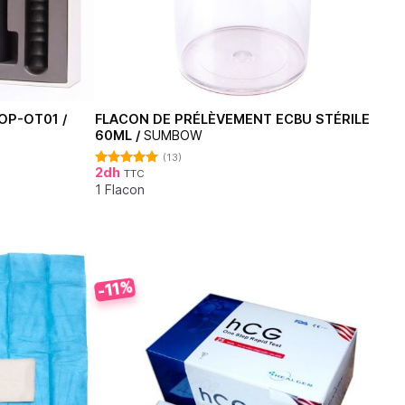
OP-OT01 /
FLACON DE PRÉLÈVEMENT ECBU STÉRILE
60ML /
SUMBOW
(13)
2
dh
TTC
Note
4.92
sur 5
1 Flacon
-11%