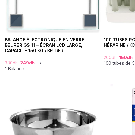
BALANCE ÉLECTRONIQUE EN VERRE
100 TUBES P
BEURER GS 11 – ÉCRAN LCD LARGE,
HÉPARINE /
KD
CAPACITÉ 150 KG /
BEURER
200
dh
150
dh
380
dh
249
dh
100 tubes de 
TTC
1 Balance