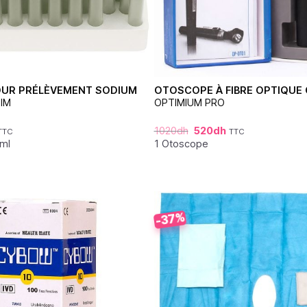
OUR PRÉLÈVEMENT SODIUM
OTOSCOPE À FIBRE OPTIQUE 
IM
OPTIMIUM PRO
1020
dh
520
dh
TTC
TTC
5ml
1 Otoscope
-37%