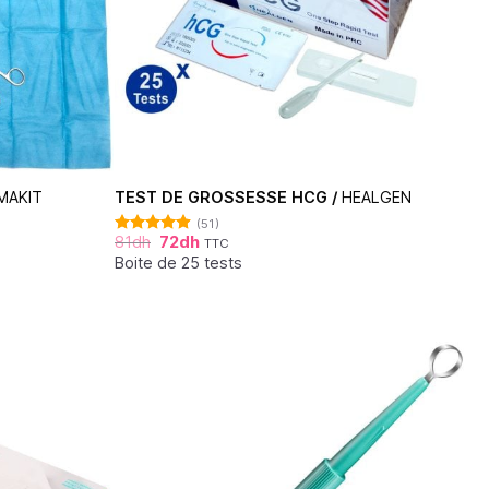
MAKIT
TEST DE GROSSESSE HCG /
HEALGEN
(51)
81
dh
72
dh
TTC
Note
4.88
sur 5
Boite de 25 tests