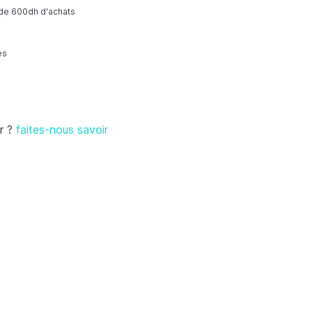
r de 600dh d'achats
es
r ?
faites-nous savoir