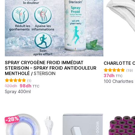
SPRAY CRYOGÈNE FROID IMMÉDIAT
CHARLOTTE C
STERISOIN – SPRAY FROID ANTIDOULEUR
(19)
MENTHOLÉ /
STERISOIN
37
dh
TTC
Note
4.95
sur 5
100 Charlottes
(1)
120
dh
98
dh
TTC
Note
5.00
sur 5
Spray 400ml
-28%