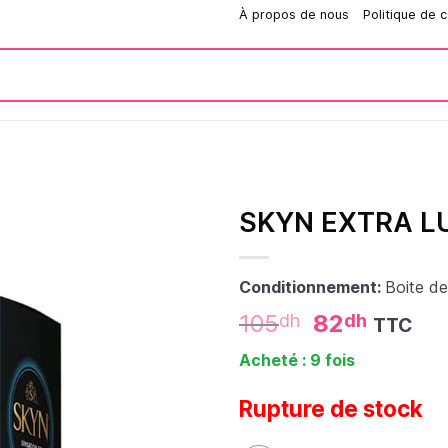
Comment passer une commande?
À propos de nous
Politique de c
SKYN EXTRA LU
Conditionnement:
Boite de
105
82
dh
dh
TTC
Acheté : 9 fois
Rupture de stock