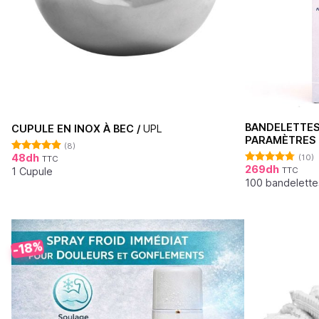
BANDELETTES
CUPULE EN INOX À BEC /
UPL
PARAMÈTRES 
(8)
48
dh
(10)
TTC
Note
4.88
269
dh
sur 5
1 Cupule
TTC
Note
4.70
sur 5
100 bandelette
-18%