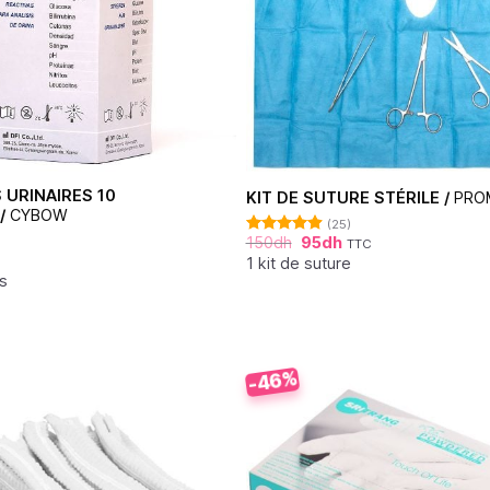
 URINAIRES 10
KIT DE SUTURE STÉRILE /
PRO
/
CYBOW
(25)
150
dh
95
dh
TTC
Note
4.92
sur 5
1 kit de suture
s
-46%