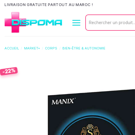
Passer
LIVRAISON GRATUITE PARTOUT AU MAROC !
au
Recherche
contenu
pour :
ACCUEIL
/
MARKET+
/
CORPS
/
BIEN-ÊTRE & AUTONOMIE
-22%