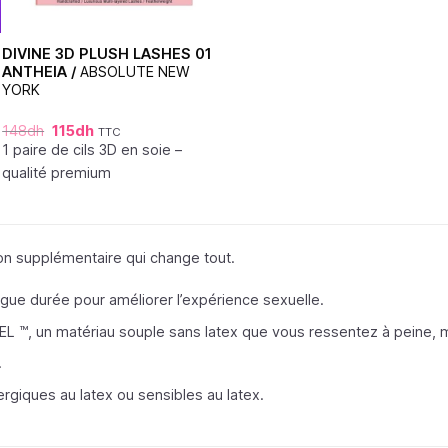
DIVINE 3D PLUSH LASHES 01
ANTHEIA /
ABSOLUTE NEW
YORK
148
dh
115
dh
TTC
1 paire de cils 3D en soie –
qualité premium
ion supplémentaire qui change tout.
ngue durée pour améliorer l’expérience sexuelle.
EL ™, un matériau souple sans latex que vous ressentez à peine, ma
.
ergiques au latex ou sensibles au latex.