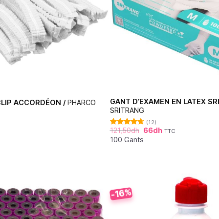
GANT D’EXAMEN EN LATEX SRI
LIP ACCORDÉON /
PHARCO
SRITRANG
(12)
121,50
dh
66
dh
TTC
Note
4.67
sur 5
100 Gants
-16%