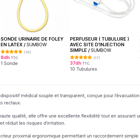
SONDE URINAIRE DE FOLEY
PERFUSEUR ( TUBULURE )
EN LATEX /
SUMBOW
AVEC SITE D’INJECTION
SIMPLE /
SUMBOW
(16)
8
dh
TTC
(17)
Note
4.75
37
dh
sur 5
1 Sonde
TTC
Note
4.76
sur 5
10 Tubulures
 dispositif médical souple et transparent, conçue pour l’évacuation
s rectaux.
te qualité, elle offre une excellente flexibilité tout en assurant un
et réduit les risques d’irritation.
cteur proximal ergonomique permettant un raccordement simple e