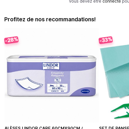
Vous devez être
connecté
pour
Profitez de nos recommandations!
-28%
-33%
ALÈSES LINDOR CARE 60CMX90CM /
SET DE PANS