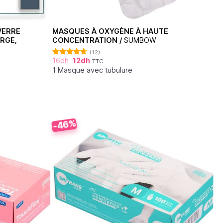
VERRE
MASQUES À OXYGÈNE À HAUTE
ARGE,
CONCENTRATION /
SUMBOW
(12)
16
dh
12
dh
TTC
Note
4.64
sur 5
1 Masque avec tubulure
-46%