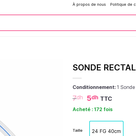
Comment passer une commande?
À propos de nous
Politique de c
SONDE RECTALE
Conditionnement:
1 Sonde
7
5
dh
dh
TTC
Acheté : 172 fois
Taille
24 FG 40cm