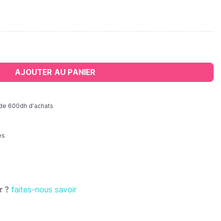
rile
AJOUTER AU PANIER
r de 600dh d'achats
es
r ?
faites-nous savoir