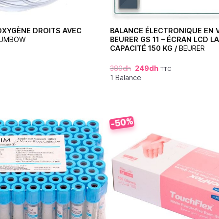
OXYGÈNE DROITS AVEC
BALANCE ÉLECTRONIQUE EN 
UMBOW
BEURER GS 11 – ÉCRAN LCD L
CAPACITÉ 150 KG /
BEURER
380
dh
249
dh
TTC
1 Balance
-50%