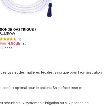
SONDE GASTRIQUE /
SUMBOW
(7)
6
dh
4,50
dh
TTC
Note
4.57
sur 5
1 Sonde
 des gaz et des matières fécales, ainsi que pour l’administration
 confort optimal pour le patient. Sa surface lisse et
t sécurisé aux systèmes d’irrigation ou aux poches de