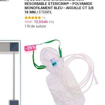
RÉSORBABLE STERICRIN® – POLYAMIDE
MONOFILAMENT BLEU – AIGUILLE CT 3/8
18 MM /
STERIFIL
(1)
18
dh
13,50
dh
TTC
Note
5.00
sur 5
1 fil de suture
-25%