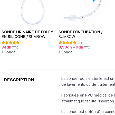
SONDE URINAIRE DE FOLEY
SONDE D’INTUBATION /
EN SILICONE /
SUMBOW
SUMBOW
(6)
(4)
34
dh
8,50
dh
–
9
dh
TTC
TTC
Note
5.00
Note
4.75
sur 5
sur 5
1 Sonde
1 Sonde
La sonde rectale stérile est un
DESCRIPTION
de lavements ou de traitement
Fabriquée en PVC médical de hau
atraumatique facilite l’insertion 
La sonde est dotée d’un conne