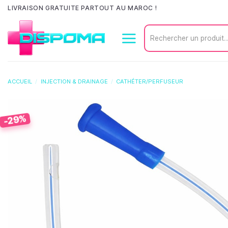
Passer
LIVRAISON GRATUITE PARTOUT AU MAROC !
au
Recherche
contenu
pour :
ACCUEIL
/
INJECTION & DRAINAGE
/
CATHÉTER/PERFUSEUR
-29%