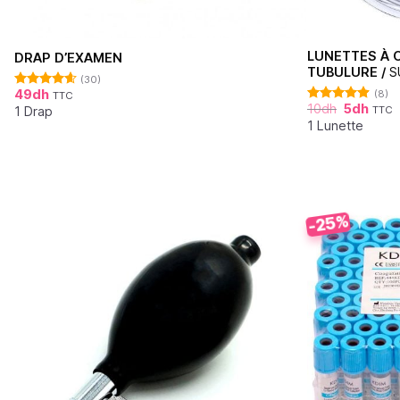
LUNETTES À 
DRAP D’EXAMEN
TUBULURE /
S
(30)
49
dh
(8)
TTC
Note
4.62
10
dh
5
dh
sur 5
1 Drap
TTC
Note
4.88
sur 5
1 Lunette
-25%