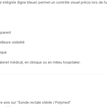
intégrée (ligne bleue) permet un contrôle visuel précis lors de l’ut
sparent
leure visibilité
ique
abinet médical, en clinique ou en milieu hospitalier.
e avis sur “Sonde rectale stérile /
Polymed
”