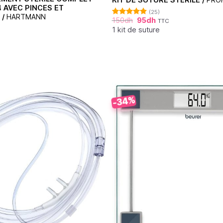
 AVEC PINCES ET
(25)
 /
HARTMANN
150
dh
95
dh
TTC
Note
4.92
sur 5
1 kit de suture
C
-34%