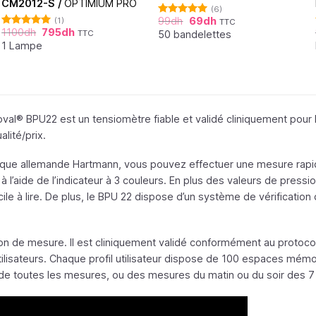
CM2012-S /
OPTIMIUM PRO
(6)
99
dh
69
dh
(1)
TTC
Note
5.00
1100
dh
795
dh
sur 5
50 bandelettes
TTC
Note
5.00
sur 5
1 Lampe
al® BPU22 est un tensiomètre fiable et validé cliniquement pou
alité/prix.
que allemande Hartmann, vous pouvez effectuer une mesure rapide 
 l’aide de l’indicateur à 3 couleurs. En plus des valeurs de pressi
cile à lire. De plus, le BPU 22 dispose d’un système de vérification
ion de mesure. Il est cliniquement validé conformément au protoc
ilisateurs. Chaque profil utilisateur dispose de 100 espaces mémoi
de toutes les mesures, ou des mesures du matin ou du soir des 7 