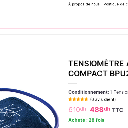
Comment passer une commande?
À propos de nous
Politique de c
TENSIOMÈTRE 
COMPACT BPU2
Conditionnement:
1 Tensi
(
6
avis client)
Noté
6
4.67
610
488
dh
dh
TTC
sur 5 basé
sur
notations
Acheté : 28 fois
client