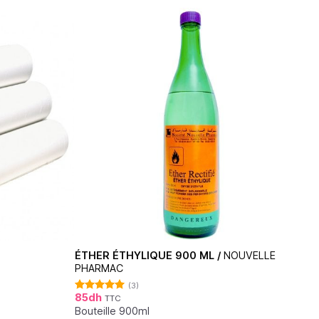
ÉTHER ÉTHYLIQUE 900 ML /
NOUVELLE
PHARMAC
(3)
85
dh
TTC
Note
5.00
sur 5
Bouteille 900ml