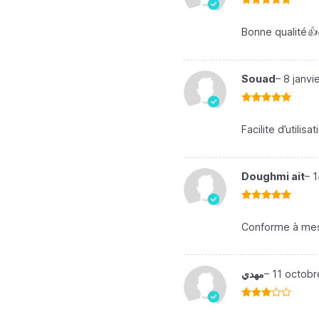
Note
5
sur
5
Bonne qualité👍
Souad
–
8 janvi
Note
5
sur
5
Facilite d’utili
Doughmi ait
–
1
Note
5
sur
5
Conforme à mes
مهدي
–
11 octobr
Note
3
sur 5