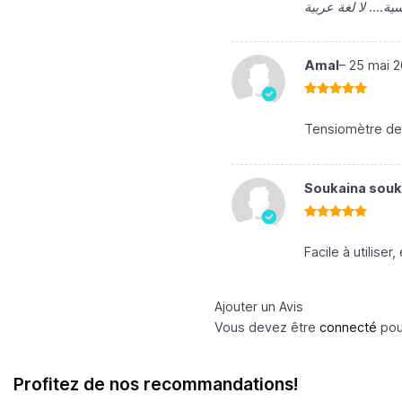
سية…. لا لغة عربية
Amal
–
25 mai 
Note
5
sur
5
Tensiomètre de 
Soukaina sou
Note
5
sur
5
Facile à utilise
Ajouter un Avis
Vous devez être
connecté
pour
Profitez de nos recommandations!