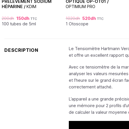
PRÉLÈVEMENT SODIUM
OPTIQUE OP-OT01 /
HÉPARINE /
KDIM
OPTIMIUM PRO
200
dh
150
dh
1020
dh
520
dh
TTC
TTC
100 tubes de 5ml
1 Otoscope
Le Tensiomètre Hartmann Verov
DESCRIPTION
et offre un excellent rapport qu
Avec ce tensiomètre de la mar
analyser les valeurs mesurées à
et l’heure sur le grand écran fa
correctement attaché.
L’appareil a une grande précis
une mémoire pour 2 profils d’ut
de calculer la valeur moyenne 