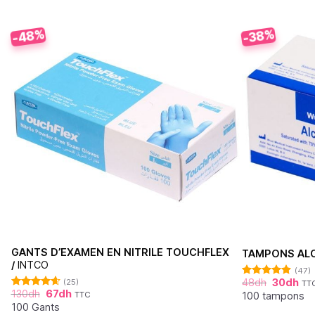
-48%
-38%
GANTS D’EXAMEN EN NITRILE TOUCHFLEX
TAMPONS ALC
/
INTCO
(47)
48
dh
30
dh
(25)
TT
Note
4.87
130
dh
67
dh
sur 5
100 tampons
TTC
Note
4.60
sur 5
100 Gants