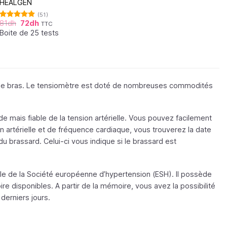
HEALGEN
(51)
81
dh
72
dh
TTC
Note
4.88
sur 5
Boite de 25 tests
r le bras. Le tensiomètre est doté de nombreuses commodités
mais fiable de la tension artérielle. Vous pouvez facilement
on artérielle et de fréquence cardiaque, vous trouverez la date
 du brassard. Celui-ci vous indique si le brassard est
ole de la Société européenne d’hypertension (ESH). Il possède
re disponibles. A partir de la mémoire, vous avez la possibilité
derniers jours.