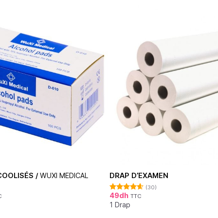
OOLISÉS /
WUXI MEDICAL
DRAP D’EXAMEN
(30)
49
dh
C
TTC
Note
4.62
sur 5
1 Drap