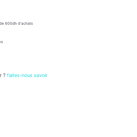
r de 600dh d'achats
es
r ?
faites-nous savoir